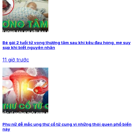
Bé gái 2 tuổi tử vong thương tâm sau khi kêu đau họng, mẹ suy
sụp khi biết nguyên nhân
11 giờ trước
Phụ nữ dễ mắc ung thư cổ tử cung vì những thói quen phổ biến
này