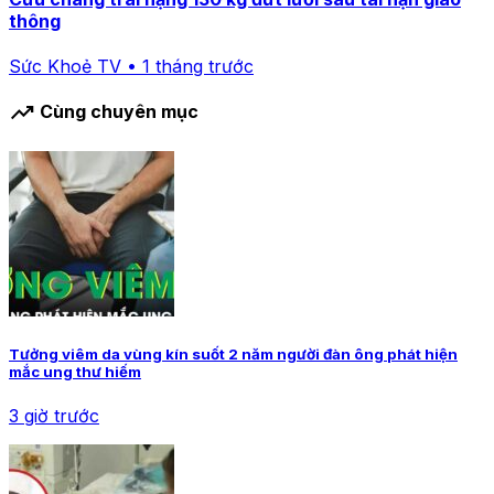
thông
Sức Khoẻ TV • 1 tháng trước
trending_up
Cùng chuyên mục
Tưởng viêm da vùng kín suốt 2 năm người đàn ông phát hiện
mắc ung thư hiếm
3 giờ trước