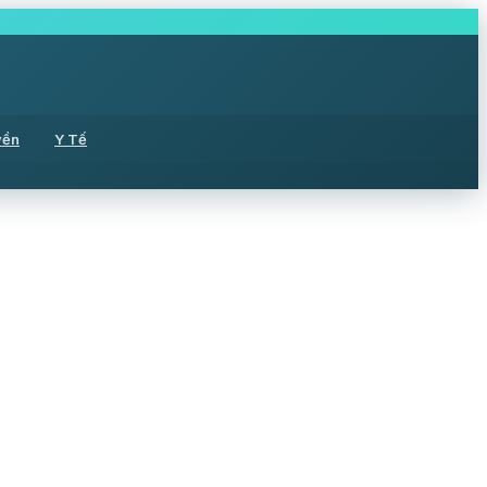
yền
Y Tế