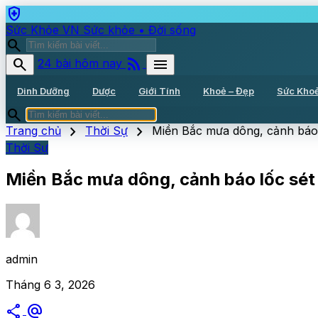
health_and_safety
Sức Khỏe VN
Sức khỏe • Đời sống
search
rss_feed
search
menu
24 bài hôm nay
Dinh Dưỡng
Dược
Giới Tính
Khoẻ – Đẹp
Sức Kho
search
chevron_right
chevron_right
Trang chủ
Thời Sự
Miền Bắc mưa dông, cảnh báo 
Thời Sự
Miền Bắc mưa dông, cảnh báo lốc sét 
admin
Tháng 6 3, 2026
share
alternate_email