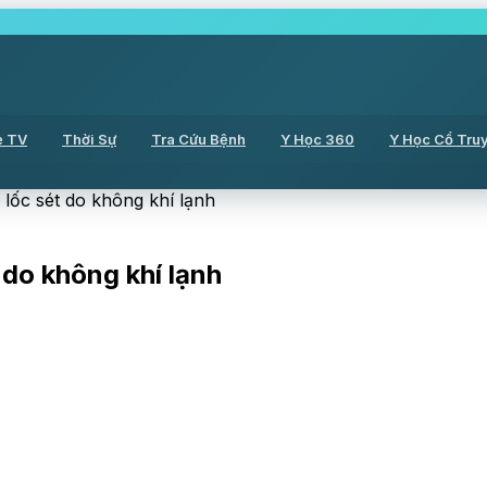
ẻ TV
Thời Sự
Tra Cứu Bệnh
Y Học 360
Y Học Cổ Tru
lốc sét do không khí lạnh
do không khí lạnh