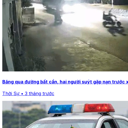
Băng qua đường bất cẩn, hai người suýt gặp nạn trước 
Thời Sự • 3 tháng trước