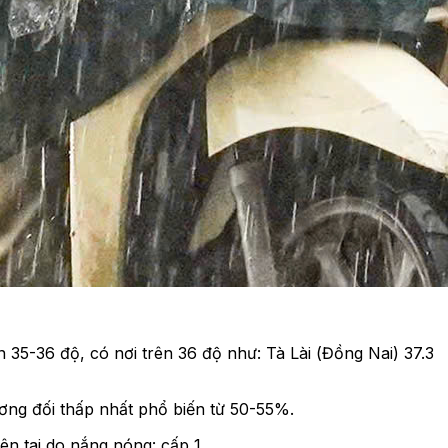
35-36 độ, có nơi trên 36 độ như: Tà Lài (Đồng Nai) 37.3
ơng đối thấp nhất phổ biến từ 50-55%.
n tai do nắng nóng: cấp 1