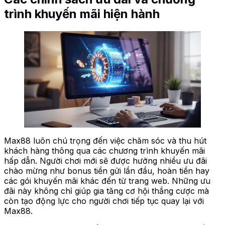
trình khuyến mãi hiện hành
Max88 luôn chú trọng đến việc chăm sóc và thu hút
khách hàng thông qua các chương trình khuyến mãi
hấp dẫn. Người chơi mới sẽ được hưởng nhiều ưu đãi
chào mừng như bonus tiền gửi lần đầu, hoàn tiền hay
các gói khuyến mãi khác đến từ trang web. Những ưu
đãi này không chỉ giúp gia tăng cơ hội thắng cược mà
còn tạo động lực cho người chơi tiếp tục quay lại với
Max88.