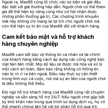
Ngoài ra, Max88 cũng tổ chức các sự kiện và giải đấu
đặc biệt với giải thưởng hấp dẫn. Người chơi có thể tham
gia để thể hiện kỹ năng cũng như cơ hội nhận được
những phần thưởng giá trị. Các chương trình khuyến
mãi này không chỉ mang lại lợi ích cho người chơi mà
còn thể hiện sự tri ân của Max88 đối với khách hàng.
Cam kết bảo mật và hỗ trợ khách
hàng chuyên nghiệp
Max88 cam kết bảo vệ thông tin cá nhân và tài chính
của khách hàng bằng cách áp dụng các công nghệ bảo
mật tiên tiến nhất. Mọi dữ liệu sẽ được mã hóa và xử lý
một cách an toàn, đảm bảo rằng không có thông tin
nào bị rò rỉ ra bên ngoài. Điều này thực sự cần thiết
trong lĩnh vực cá cược, nơi mà sự an tâm của người chơi
là điều không thể thiếu.
Đội ngũ hỗ trợ khách hàng của Max88 cũng rất chuyên
nghiệp và sẵn sàng hỗ trợ 24/7. Nếu người chơi gặp bất
kỳ khó khăn nào trong quá trình sử dụng dịch vụ, họ có
thể nhanh chóng liên hệ với bộ phận hỗ trợ qua trò