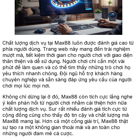
Chất lượng dịch vụ tại Max88 luôn được đánh giá cao từ
phía người dùng. Trang web này mang đến trải nghiệm
mượt mà, tiết kiệm thời gian cho người chơi với giao diện
thân thiện và dễ sử dụng. Người chơi chỉ cần một vài
phút để làm quen và có thể tìm thấy những trò chơi họ
yêu thích nhanh chóng. Đội ngũ hỗ trợ khách hàng
chuyên nghiệp và sẵn sàng đáp ứng yêu cầu của người
chơi mọi lúc mọi nơi.
Không chỉ dừng lại ở đó, Max88 còn tích cực lắng nghe
ý kiến phản hồi từ người chơi nhằm cải thiện hơn nữa
chất lượng dịch vụ. Sur rất nhiều đánh giá tích cực từ
cộng đồng cũng cho thấy độ tin cậy và chất lượng mà
Max88 mang lại. Hơn cả một cổng giải trí, Max88 thật
sự tạo ra một không gian thoải mái và an toàn cho
những người đam mê cá cược.