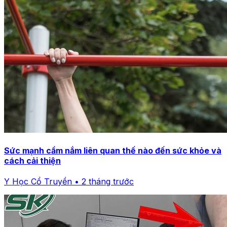
Sức mạnh cầm nắm liên quan thế nào đến sức khỏe và
cách cải thiện
Y Học Cổ Truyền • 2 tháng trước