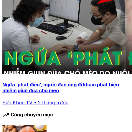
Ngứa ‘phát điên’, người đàn ông đi khám phát hiện
nhiễm giun đũa chó mèo
Sức Khoẻ TV • 2 tháng trước
trending_up
Cùng chuyên mục