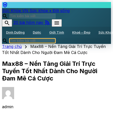
health_and_safety
Sức Khỏe VN
Sức khỏe • Đời sống
search
rss_feed
search
menu
20 bài hôm nay
Dinh Dưỡng
Dược
Giới Tính
Khoẻ – Đẹp
Sức Kho
search
chevron_right
Trang chủ
Max88 – Nền Tảng Giải Trí Trực Tuyến
Tốt Nhất Dành Cho Người Đam Mê Cá Cược
Max88 – Nền Tảng Giải Trí Trực
Tuyến Tốt Nhất Dành Cho Người
Đam Mê Cá Cược
admin