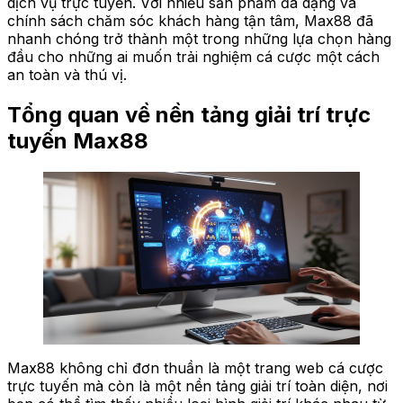
dịch vụ trực tuyến. Với nhiều sản phẩm đa dạng và
chính sách chăm sóc khách hàng tận tâm, Max88 đã
nhanh chóng trở thành một trong những lựa chọn hàng
đầu cho những ai muốn trải nghiệm cá cược một cách
an toàn và thú vị.
Tổng quan về nền tảng giải trí trực
tuyến Max88
Max88 không chỉ đơn thuần là một trang web cá cược
trực tuyến mà còn là một nền tảng giải trí toàn diện, nơi