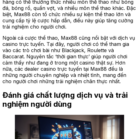
hàng có thể thưởng thức nhiều môn thể thao như bóng
đá, bóng rổ, quần vợt, và nhiều môn thể thao khác. Đặc
biệt, Max88 còn tổ chức nhiều sự kiện thể thao lớn và
cung cấp tỷ lệ cược hấp dẫn, điều này giúp tăng cường
trải nghiệm cho người chơi.
Ngoài cá cược thể thao, Max88 cũng nổi bật với dịch vụ
casino trực tuyến. Tại đây, người chơi có thể tham gia
vào các trò chơi bài như Blackjack, Roulette và
Baccarat. Nguyên tắc ‘thời gian thực’ giúp người chơi
cảm thấy như đang ở trong một casino thật sự. Hơn
nữa, các dealer casino trực tuyến tại Max88 đều là
những người chuyên nghiệp và nhiệt tình, mang đến
cho người chơi những trải nghiệm chân thực nhất.
Đánh giá chất lượng dịch vụ và trải
nghiệm người dùng