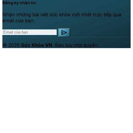
Đăng ký nhận tin
Nhận những bài viết sức khỏe mới nhất trực tiếp qua
email của bạn.
send
© 2026
Sức Khỏe VN
. Bảo lưu mọi quyền.