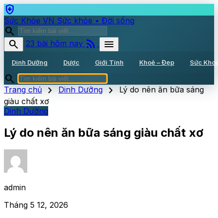
health_and_safety
Sức Khỏe VN
Sức khỏe • Đời sống
search
rss_feed
search
menu
23 bài hôm nay
Dinh Dưỡng
Dược
Giới Tính
Khoẻ – Đẹp
Sức Kho
search
chevron_right
chevron_right
Trang chủ
Dinh Dưỡng
Lý do nên ăn bữa sáng
giàu chất xơ
Dinh Dưỡng
Lý do nên ăn bữa sáng giàu chất xơ
admin
Tháng 5 12, 2026