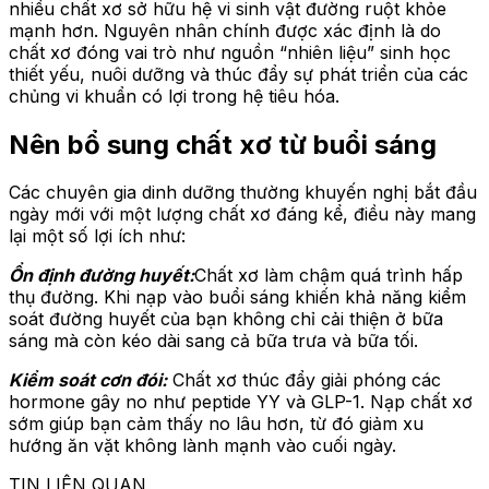
nhiều chất xơ sở hữu hệ vi sinh vật đường ruột khỏe
mạnh hơn. Nguyên nhân chính được xác định là do
chất xơ đóng vai trò như nguồn “nhiên liệu” sinh học
thiết yếu, nuôi dưỡng và thúc đẩy sự phát triển của các
chủng vi khuẩn có lợi trong hệ tiêu hóa.
Nên bổ sung chất xơ từ buổi sáng
Các chuyên gia dinh dưỡng thường khuyến nghị bắt đầu
ngày mới với một lượng chất xơ đáng kể, điều này mang
lại một số lợi ích như:
Ổn định đường huyết:
Chất xơ làm chậm quá trình hấp
thụ đường. Khi nạp vào buổi sáng khiến khả năng kiểm
soát đường huyết của bạn không chỉ cải thiện ở bữa
sáng mà còn kéo dài sang cả bữa trưa và bữa tối.
Kiểm soát cơn đói:
Chất xơ thúc đẩy giải phóng các
hormone gây no như peptide YY và GLP-1. Nạp chất xơ
sớm giúp bạn cảm thấy no lâu hơn, từ đó giảm xu
hướng ăn vặt không lành mạnh vào cuối ngày.
TIN LIÊN QUAN