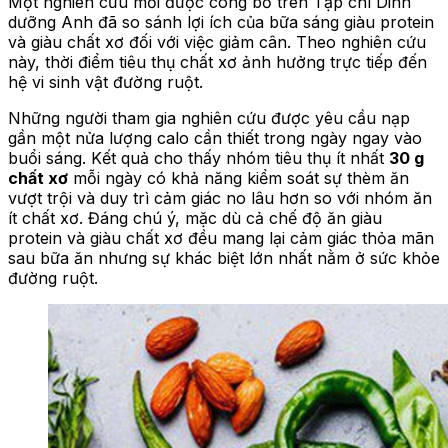
Một nghiên cứu mới được công bố trên Tạp chí Dinh
dưỡng Anh đã so sánh lợi ích của bữa sáng giàu protein
và giàu chất xơ đối với việc giảm cân. Theo nghiên cứu
này, thời điểm tiêu thụ chất xơ ảnh hưởng trực tiếp đến
hệ vi sinh vật đường ruột.
Những người tham gia nghiên cứu được yêu cầu nạp
gần một nửa lượng calo cần thiết trong ngày ngay vào
buổi sáng. Kết quả cho thấy nhóm tiêu thụ ít nhất
30 g
chất xơ
mỗi ngày có khả năng kiểm soát sự thèm ăn
vượt trội và duy trì cảm giác no lâu hơn so với nhóm ăn
ít chất xơ. Đáng chú ý, mặc dù cả chế độ ăn giàu
protein và giàu chất xơ đều mang lại cảm giác thỏa mãn
sau bữa ăn nhưng sự khác biệt lớn nhất nằm ở sức khỏe
đường ruột.