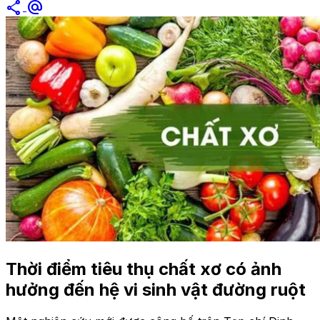
share
alternate_email
Thời điểm tiêu thụ chất xơ có ảnh
hưởng đến hệ vi sinh vật đường ruột