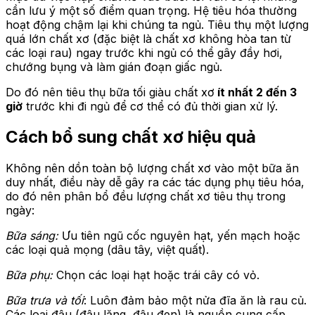
cần lưu ý một số điểm quan trọng. Hệ tiêu hóa thường
hoạt động chậm lại khi chúng ta ngủ. Tiêu thụ một lượng
quá lớn chất xơ (đặc biệt là chất xơ không hòa tan từ
các loại rau) ngay trước khi ngủ có thể gây đầy hơi,
chướng bụng và làm gián đoạn giấc ngủ.
Do đó nên tiêu thụ bữa tối giàu chất xơ
ít nhất 2 đến 3
giờ
trước khi đi ngủ để cơ thể có đủ thời gian xử lý.
Cách bổ sung chất xơ hiệu quả
Không nên dồn toàn bộ lượng chất xơ vào một bữa ăn
duy nhất, điều này dễ gây ra các tác dụng phụ tiêu hóa,
do đó nên phân bổ đều lượng chất xơ tiêu thụ trong
ngày:
Bữa sáng:
Ưu tiên ngũ cốc nguyên hạt, yến mạch hoặc
các loại quả mọng (dâu tây, việt quất).
Bữa phụ:
Chọn các loại hạt hoặc trái cây có vỏ.
Bữa trưa và tối
: Luôn đảm bảo một nửa đĩa ăn là rau củ.
Các loại đậu (đậu lăng, đậu đen) là nguồn cung cấp