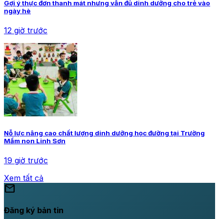
Gợi ý thực đơn thanh mát nhưng vẫn đủ dinh dưỡng cho trẻ vào
ngày hè
12 giờ trước
Nỗ lực nâng cao chất lượng dinh dưỡng học đường tại Trường
Mầm non Linh Sơn
19 giờ trước
Xem tất cả
mail
Đăng ký bản tin