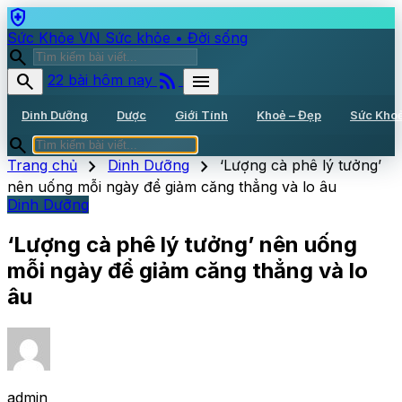
health_and_safety
Sức Khỏe VN
Sức khỏe • Đời sống
search
rss_feed
search
menu
22 bài hôm nay
Dinh Dưỡng
Dược
Giới Tính
Khoẻ – Đẹp
Sức Kho
search
chevron_right
chevron_right
Trang chủ
Dinh Dưỡng
‘Lượng cà phê lý tưởng’
nên uống mỗi ngày để giảm căng thẳng và lo âu
Dinh Dưỡng
‘Lượng cà phê lý tưởng’ nên uống
mỗi ngày để giảm căng thẳng và lo
âu
admin