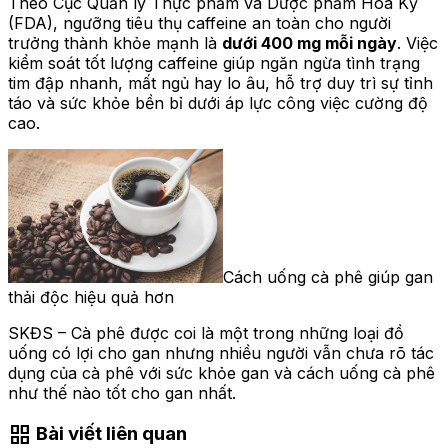
Theo Cục Quản lý Thực phẩm và Dược phẩm Hoa Kỳ
(FDA), ngưỡng tiêu thụ caffeine an toàn cho người
trưởng thành khỏe mạnh là
dưới 400 mg mỗi ngày
. Việc
kiểm soát tốt lượng caffeine giúp ngăn ngừa tình trạng
tim đập nhanh, mất ngủ hay lo âu, hỗ trợ duy trì sự tỉnh
táo và sức khỏe bền bỉ dưới áp lực công việc cường độ
cao.
Cách uống cà phê giúp gan
thải độc hiệu quả hơn
SKĐS – Cà phê được coi là một trong những loại đồ
uống có lợi cho gan nhưng nhiều người vẫn chưa rõ tác
dụng của cà phê với sức khỏe gan và cách uống cà phê
như thế nào tốt cho gan nhất.
grid_view
Bài viết liên quan