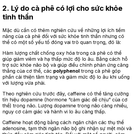
2. Lý do cà phê có lợi cho sức khỏe
tinh thần
Mặc dù cần có thêm nghiên cứu về những lợi ích tiềm
năng của cà phê đối với sức khỏe tinh thần nhưng có
thể có một số yếu tố đóng vai trò quan trọng, đó là:
Hàm lượng chất chống oxy hóa trong cà phê có thể
giúp giảm viêm và hạ thấp mức độ lo âu. Bằng cách hỗ
trợ sức khỏe não bộ và giúp điều chỉnh phản ứng căng
thẳng của cơ thể, các
polyphenol
trong cà phê góp
phần cải thiện tâm trạng và giảm mức độ lo âu khi uống
với lượng vừa phải.
Theo nghiên cứu trước đây, caffeine có thể tăng cường
tín hiệu dopamine (hormone “cảm giác dễ chịu” của cơ
thể) trong não. Lượng dopamine trong não càng nhiều,
nguy cơ cảm giác và hành vi lo âu càng thấp.
Caffeine hoạt động bằng cách ngăn chặn các thụ thể
adenosine, tạm thời ngăn não bộ ghi nhận sự mệt mỏi và