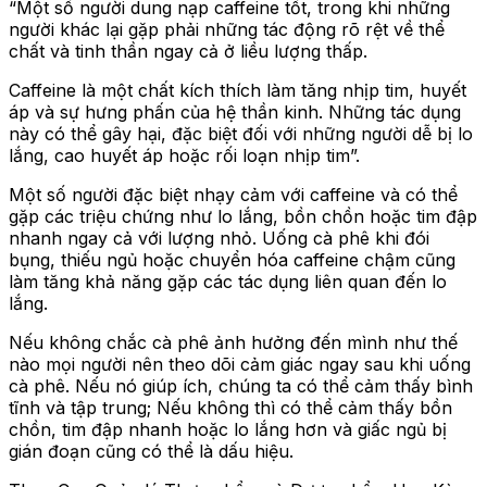
“Một số người dung nạp caffeine tốt, trong khi những
người khác lại gặp phải những tác động rõ rệt về thể
chất và tinh thần ngay cả ở liều lượng thấp.
Caffeine là một chất kích thích làm tăng nhịp tim, huyết
áp và sự hưng phấn của hệ thần kinh. Những tác dụng
này có thể gây hại, đặc biệt đối với những người dễ bị lo
lắng, cao huyết áp hoặc rối loạn nhịp tim”.
Một số người đặc biệt nhạy cảm với caffeine và có thể
gặp các triệu chứng như lo lắng, bồn chồn hoặc tim đập
nhanh ngay cả với lượng nhỏ. Uống cà phê khi đói
bụng, thiếu ngủ hoặc chuyển hóa caffeine chậm cũng
làm tăng khả năng gặp các tác dụng liên quan đến lo
lắng.
Nếu không chắc cà phê ảnh hưởng đến mình như thế
nào mọi người nên theo dõi cảm giác ngay sau khi uống
cà phê. Nếu nó giúp ích, chúng ta có thể cảm thấy bình
tĩnh và tập trung; Nếu không thì có thể cảm thấy bồn
chồn, tim đập nhanh hoặc lo lắng hơn và giấc ngủ bị
gián đoạn cũng có thể là dấu hiệu.