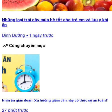
Những loại trái cây mùa hè tốt cho trẻ em và lưu ý khi
ăn
Dinh Dưỡng • 1 ngày trước
trending_up
Cùng chuyên mục
Nhịn ăn gián đoạn: Xu hướng giảm cân này có thực sự an toàn?
27 phút trước