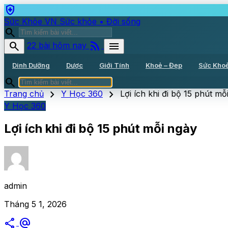
health_and_safety
Sức Khỏe VN
Sức khỏe • Đời sống
search
rss_feed
search
menu
22 bài hôm nay
Dinh Dưỡng
Dược
Giới Tính
Khoẻ – Đẹp
Sức Kho
search
chevron_right
chevron_right
Trang chủ
Y Học 360
Lợi ích khi đi bộ 15 phút mỗ
Y Học 360
Lợi ích khi đi bộ 15 phút mỗi ngày
admin
Tháng 5 1, 2026
share
alternate_email