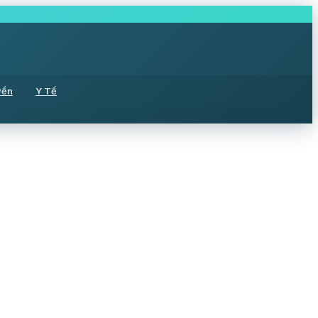
yền
Y Tế