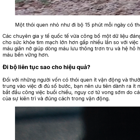
Một thói quen nhỏ như đi bộ 15 phút mỗi ngày có thể
Các chuyên gia y tế quốc tế vừa công bố một dữ liệu đáng 
cho sức khỏe tim mạch lớn hơn gấp nhiều lần so với việc
máu giãn nở giúp dòng máu lưu thông trơn tru và hệ hô h
máu bền vững hơn.
Đi bộ liên tục sao cho hiệu quả?
Đối với những người vốn có thói quen ít vận động và thườ
trung vào việc đi đủ số bước, bạn nên ưu tiên dành ra ít n
bắt đầu công việc buổi chiều, nguy cơ tử vong sớm do 
của sự kiên trì và đúng cách trong vận động.