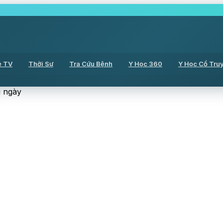
ẻ TV
Thời Sự
Tra Cứu Bệnh
Y Học 360
Y Học Cổ Tru
i ngày