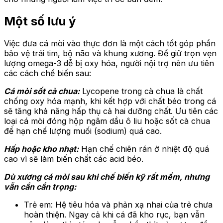
Một số lưu ý
Việc đưa cá mòi vào thực đơn là một cách tốt góp phần
bảo vệ trái tim, bộ não và khung xương. Để giữ trọn vẹn
lượng omega-3 dễ bị oxy hóa, người nội trợ nên ưu tiên
các cách chế biến sau:
Cá mòi sốt cà chua:
Lycopene trong cà chua là chất
chống oxy hóa mạnh, khi kết hợp với chất béo trong cá
sẽ tăng khả năng hấp thụ cả hai dưỡng chất. Ưu tiên các
loại cá mòi đóng hộp ngâm dầu ô liu hoặc sốt cà chua
để hạn chế lượng muối (sodium) quá cao.
Hấp hoặc kho nhạt:
Hạn chế chiên rán ở nhiệt độ quá
cao vì sẽ làm biến chất các acid béo.
Dù xương cá mòi sau khi chế biến kỹ rất mềm, nhưng
vẫn cần cẩn trọng:
Trẻ em: Hệ tiêu hóa và phản xạ nhai của trẻ chưa
hoàn thiện. Ngay cả khi cá đã kho rục, bạn vẫn