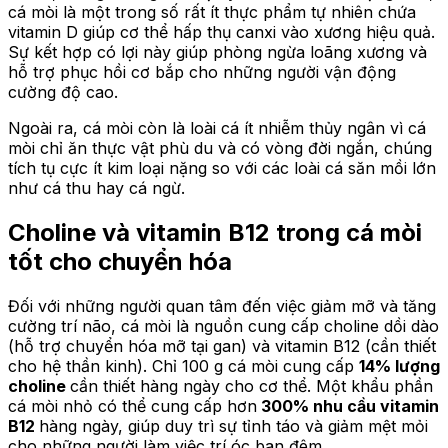
cá mòi là một trong số rất ít thực phẩm tự nhiên chứa
vitamin D giúp cơ thể hấp thụ canxi vào xương hiệu quả.
Sự kết hợp có lợi này giúp phòng ngừa loãng xương và
hỗ trợ phục hồi cơ bắp cho những người vận động
cường độ cao.
Ngoài ra, cá mòi còn là loài cá ít nhiễm thủy ngân vì cá
mòi chỉ ăn thực vật phù du và có vòng đời ngắn, chúng
tích tụ cực ít kim loại nặng so với các loài cá săn mồi lớn
như cá thu hay cá ngừ.
Choline và vitamin B12 trong cá mòi
tốt cho chuyển hóa
Đối với những người quan tâm đến việc giảm mỡ và tăng
cường trí não, cá mòi là nguồn cung cấp choline dồi dào
(hỗ trợ chuyển hóa mỡ tại gan) và vitamin B12 (cần thiết
cho hệ thần kinh). Chỉ 100 g cá mòi cung cấp
14% lượng
choline
cần thiết hàng ngày cho cơ thể. Một khẩu phần
cá mòi nhỏ có thể cung cấp hơn
300% nhu cầu vitamin
B12
hàng ngày, giúp duy trì sự tỉnh táo và giảm mệt mỏi
cho những người làm việc trí óc ban đêm.