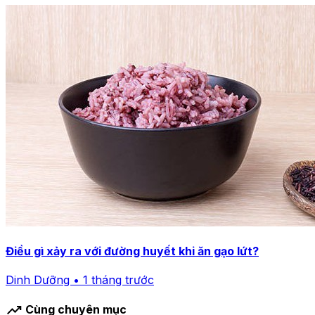
Điều gì xảy ra với đường huyết khi ăn gạo lứt?
Dinh Dưỡng • 1 tháng trước
trending_up
Cùng chuyên mục