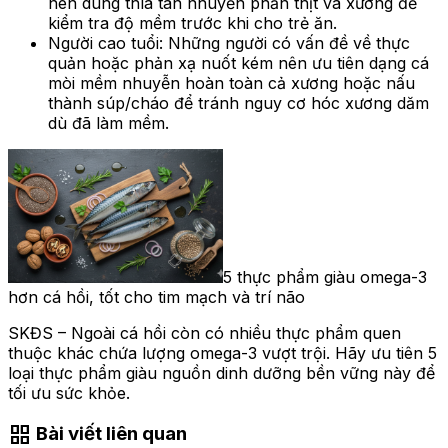
nên dùng thìa tán nhuyễn phần thịt và xương để
kiểm tra độ mềm trước khi cho trẻ ăn.
Người cao tuổi: Những người có vấn đề về thực
quản hoặc phản xạ nuốt kém nên ưu tiên dạng cá
mòi mềm nhuyễn hoàn toàn cả xương hoặc nấu
thành súp/cháo để tránh nguy cơ hóc xương dăm
dù đã làm mềm.
5 thực phẩm giàu omega-3
hơn cá hồi, tốt cho tim mạch và trí não
SKĐS – Ngoài cá hồi còn có nhiều thực phẩm quen
thuộc khác chứa lượng omega-3 vượt trội. Hãy ưu tiên 5
loại thực phẩm giàu nguồn dinh dưỡng bền vững này để
tối ưu sức khỏe.
grid_view
Bài viết liên quan