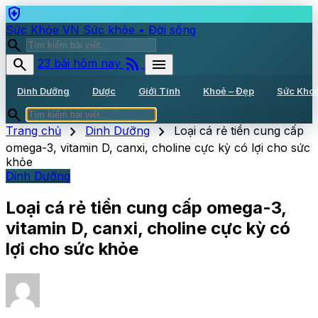
health_and_safety
Sức Khỏe VN
Sức khỏe • Đời sống
search
rss_feed
search
menu
23 bài hôm nay
Dinh Dưỡng
Dược
Giới Tính
Khoẻ – Đẹp
Sức Kho
search
chevron_right
chevron_right
Trang chủ
Dinh Dưỡng
Loại cá rẻ tiền cung cấp
omega-3, vitamin D, canxi, choline cực kỳ có lợi cho sức
khỏe
Dinh Dưỡng
Loại cá rẻ tiền cung cấp omega-3,
vitamin D, canxi, choline cực kỳ có
lợi cho sức khỏe