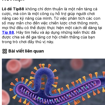
Lô đề Tip88
không chỉ đơn thuần là một nền tảng cá
cược, mà còn là một công cụ hỗ trợ giúp người chơi
nâng cao kỹ năng của mình. Từ việc phân tích các con
số may mắn cho đến việc chiến lược chơi thông minh,
mọi thứ đều có thể được thực hiện một cách dễ dàng tại
Tip 88
. Hãy tìm hiểu và áp dụng những kiến thức đã
được chia sẻ để gia tăng cơ hội chiến thắng của bạn
trong trò chơi đầy thú vị này.
grid_view
Bài viết liên quan