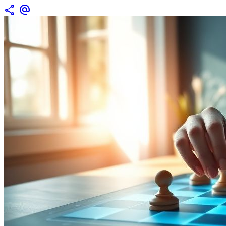
share
alternate_email