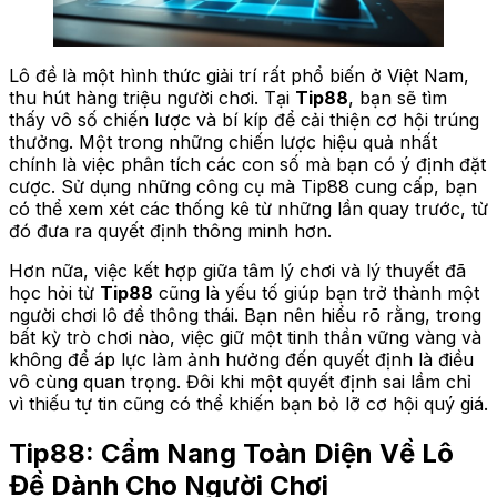
Lô đề là một hình thức giải trí rất phổ biến ở Việt Nam,
thu hút hàng triệu người chơi. Tại
Tip88
, bạn sẽ tìm
thấy vô số chiến lược và bí kíp để cải thiện cơ hội trúng
thưởng. Một trong những chiến lược hiệu quả nhất
chính là việc phân tích các con số mà bạn có ý định đặt
cược. Sử dụng những công cụ mà Tip88 cung cấp, bạn
có thể xem xét các thống kê từ những lần quay trước, từ
đó đưa ra quyết định thông minh hơn.
Hơn nữa, việc kết hợp giữa tâm lý chơi và lý thuyết đã
học hỏi từ
Tip88
cũng là yếu tố giúp bạn trở thành một
người chơi lô đề thông thái. Bạn nên hiểu rõ rằng, trong
bất kỳ trò chơi nào, việc giữ một tinh thần vững vàng và
không để áp lực làm ảnh hưởng đến quyết định là điều
vô cùng quan trọng. Đôi khi một quyết định sai lầm chỉ
vì thiếu tự tin cũng có thể khiến bạn bỏ lỡ cơ hội quý giá.
Tip88: Cẩm Nang Toàn Diện Về Lô
Đề Dành Cho Người Chơi