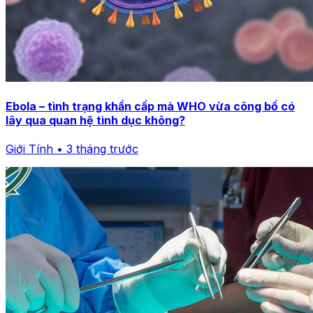
Ebola – tình trạng khẩn cấp mà WHO vừa công bố có
lây qua quan hệ tình dục không?
Giới Tính • 3 tháng trước