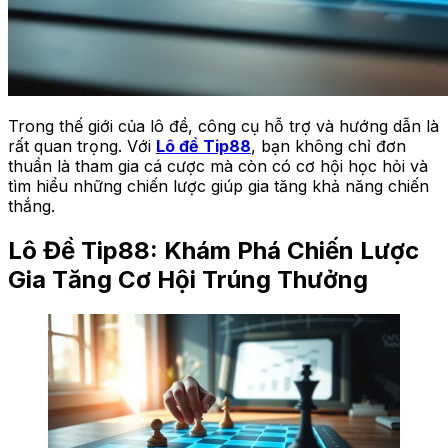
Trong thế giới của lô đề, công cụ hỗ trợ và hướng dẫn là
rất quan trọng. Với
Lô đề Tip88
, bạn không chỉ đơn
thuần là tham gia cá cược mà còn có cơ hội học hỏi và
tìm hiểu những chiến lược giúp gia tăng khả năng chiến
thắng.
Lô Đề Tip88: Khám Phá Chiến Lược
Gia Tăng Cơ Hội Trúng Thưởng