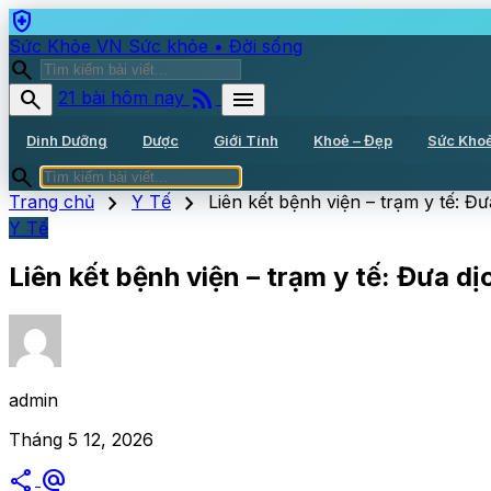
health_and_safety
Sức Khỏe VN
Sức khỏe • Đời sống
search
rss_feed
search
menu
21 bài hôm nay
Dinh Dưỡng
Dược
Giới Tính
Khoẻ – Đẹp
Sức Kho
search
chevron_right
chevron_right
Trang chủ
Y Tế
Liên kết bệnh viện – trạm y tế: Đ
Y Tế
Liên kết bệnh viện – trạm y tế: Đưa d
admin
Tháng 5 12, 2026
share
alternate_email