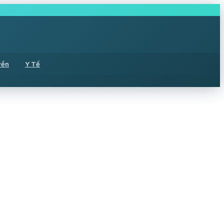
yền
Y Tế