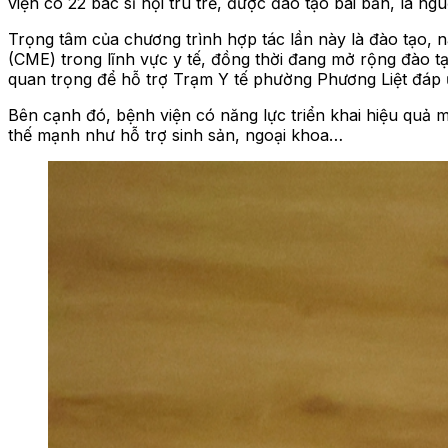
viện có 22 bác sĩ nội trú trẻ, được đào tạo bài bản, là 
Trọng tâm của chương trình hợp tác lần này là đào tạo, 
(CME) trong lĩnh vực y tế,
đồng thời đang mở rộng đào tạ
quan trọng để hỗ trợ Trạm Y tế phường Phương Liệt
đáp 
Bên cạnh đó, bệnh viện
có năng lực triển khai hiệu quả m
thế mạnh như hỗ trợ sinh sản, ngoại khoa…