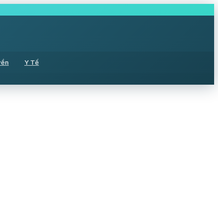
yền
Y Tế