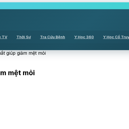
ẻ TV
Thời Sự
Tra Cứu Bệnh
Y Học 360
Y Học Cổ Tru
ắt giúp giảm mệt mỏi
ảm mệt mỏi