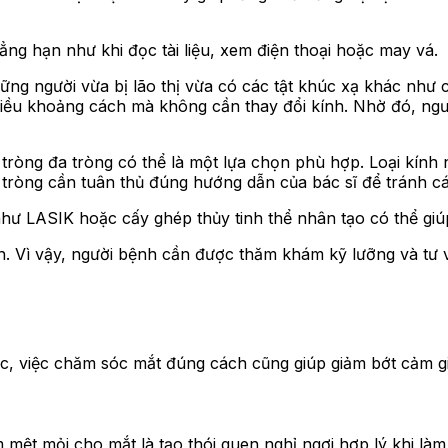
ng hạn như khi đọc tài liệu, xem điện thoại hoặc may vá.
g người vừa bị lão thị vừa có các tật khúc xạ khác như cận
iều khoảng cách mà không cần thay đổi kính. Nhờ đó, người
ròng đa tròng có thể là một lựa chọn phù hợp. Loại kính 
 tròng cần tuân thủ đúng hướng dẫn của bác sĩ để tránh c
 LASIK hoặc cấy ghép thủy tinh thể nhân tạo có thể giúp 
nh. Vì vậy, người bệnh cần được thăm khám kỹ lưỡng và tư 
c, việc chăm sóc mắt đúng cách cũng giúp giảm bớt cảm giá
ệt mỏi cho mắt là tạo thói quen nghỉ ngơi hợp lý khi làm 