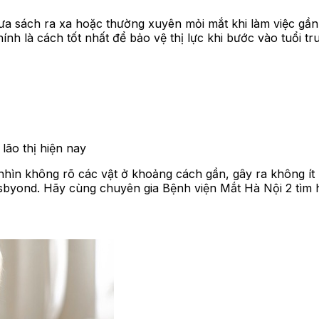
ưa sách ra xa hoặc thường xuyên mỏi mắt khi làm việc gầ
ính là cách tốt nhất để bảo vệ thị lực khi bước vào tuổi tr
lão thị hiện nay
 nhìn không rõ các vật ở khoảng cách gần, gây ra không ít p
resbyond. Hãy cùng chuyên gia Bệnh viện Mắt Hà Nội 2 tìm