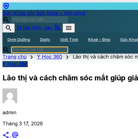
health_and_safety
Sức Khỏe VN
Sức khỏe • Đời sống
search
rss_feed
search
menu
19 bài hôm nay
Dinh Dưỡng
Dược
Giới Tính
Khoẻ – Đẹp
Sức Kho
search
chevron_right
chevron_right
Trang chủ
Y Học 360
Lão thị và cách chăm sóc m
Y Học 360
Lão thị và cách chăm sóc mắt giúp gi
admin
Tháng 3 17, 2026
share
alternate_email