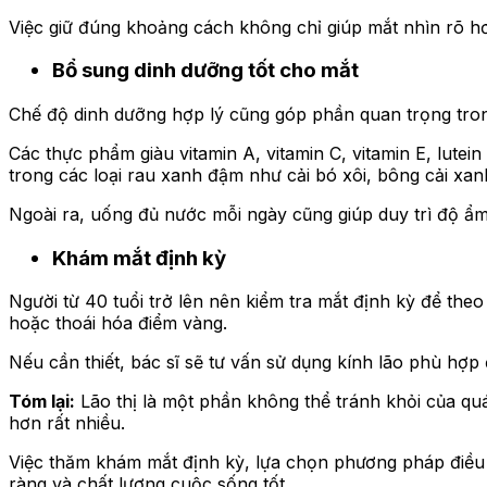
Việc giữ đúng khoảng cách không chỉ giúp mắt nhìn rõ h
Bổ sung dinh dưỡng tốt cho mắt
Chế độ dinh dưỡng hợp lý cũng góp phần quan trọng tron
Các thực phẩm giàu vitamin A, vitamin C, vitamin E, lute
trong các loại rau xanh đậm như cải bó xôi, bông cải xanh,
Ngoài ra, uống đủ nước mỗi ngày cũng giúp duy trì độ ẩm
Khám mắt định kỳ
Người từ 40 tuổi trở lên nên kiểm tra mắt định kỳ để the
hoặc thoái hóa điểm vàng.
Nếu cần thiết, bác sĩ sẽ tư vấn sử dụng kính lão phù hợp 
Tóm lại:
Lão thị là một phần không thể tránh khỏi của quá 
hơn rất nhiều.
Việc thăm khám mắt định kỳ, lựa chọn phương pháp điều c
ràng và chất lượng cuộc sống tốt.