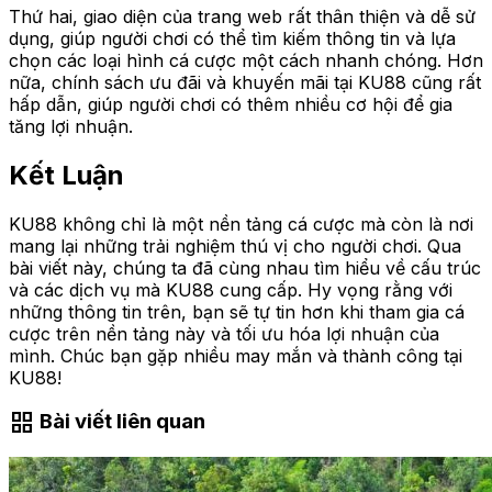
Thứ hai, giao diện của trang web rất thân thiện và dễ sử
dụng, giúp người chơi có thể tìm kiếm thông tin và lựa
chọn các loại hình cá cược một cách nhanh chóng. Hơn
nữa, chính sách ưu đãi và khuyến mãi tại KU88 cũng rất
hấp dẫn, giúp người chơi có thêm nhiều cơ hội để gia
tăng lợi nhuận.
Kết Luận
KU88 không chỉ là một nền tảng cá cược mà còn là nơi
mang lại những trải nghiệm thú vị cho người chơi. Qua
bài viết này, chúng ta đã cùng nhau tìm hiểu về cấu trúc
và các dịch vụ mà KU88 cung cấp. Hy vọng rằng với
những thông tin trên, bạn sẽ tự tin hơn khi tham gia cá
cược trên nền tảng này và tối ưu hóa lợi nhuận của
mình. Chúc bạn gặp nhiều may mắn và thành công tại
KU88!
grid_view
Bài viết liên quan