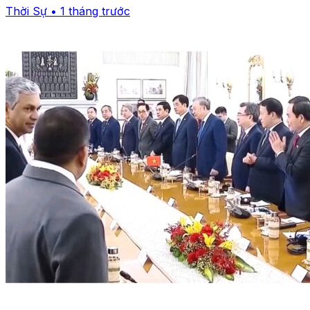
Thời Sự • 1 tháng trước