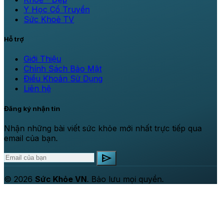
Y Học Cổ Truyền
Sức Khoẻ TV
Hỗ trợ
Giới Thiệu
Chính Sách Bảo Mật
Điều Khoản Sử Dụng
Liên hệ
Đăng ký nhận tin
Nhận những bài viết sức khỏe mới nhất trực tiếp qua
email của bạn.
send
© 2026
Sức Khỏe VN
. Bảo lưu mọi quyền.