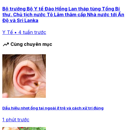
Bộ trưởng Bộ Y tế Đào Hồng Lan tháp tùng Tổng Bí
thư, Chủ tịch nước Tô Lâm thăm cấp Nhà nước tới Ấn
Độ và Sri Lanka
Y Tế • 4 tuần trước
trending_up
Cùng chuyên mục
Dấu hiệu nhọt ống tai ngoài ở trẻ và cách xử trí đúng
1 phút trước