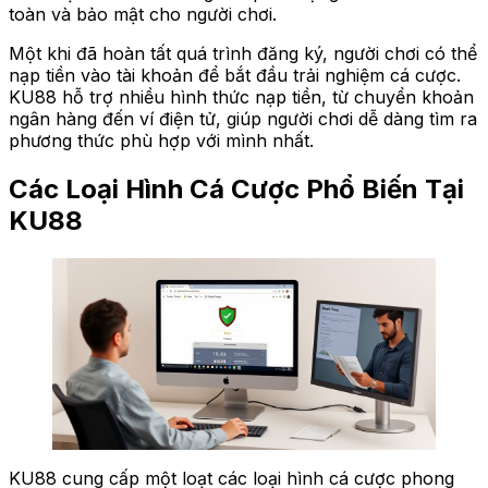
toàn và bảo mật cho người chơi.
Một khi đã hoàn tất quá trình đăng ký, người chơi có thể
nạp tiền vào tài khoản để bắt đầu trải nghiệm cá cược.
KU88 hỗ trợ nhiều hình thức nạp tiền, từ chuyển khoản
ngân hàng đến ví điện tử, giúp người chơi dễ dàng tìm ra
phương thức phù hợp với mình nhất.
Các Loại Hình Cá Cược Phổ Biến Tại
KU88
KU88 cung cấp một loạt các loại hình cá cược phong