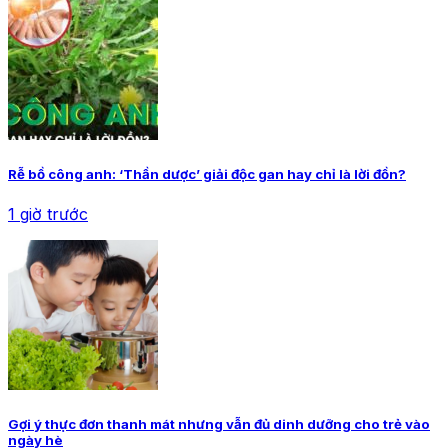
Rễ bồ công anh: ‘Thần dược’ giải độc gan hay chỉ là lời đồn?
1 giờ trước
Gợi ý thực đơn thanh mát nhưng vẫn đủ dinh dưỡng cho trẻ vào
ngày hè