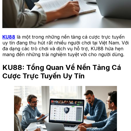
KU88
là một trong những nền tảng cá cược trực tuyến
uy tín đang thu hút rất nhiều người chơi tại Việt Nam. Với
đa dạng các trò chơi và dịch vụ hỗ trợ, KU88 hứa hẹn
mang đến những trải nghiệm tuyệt vời cho người dùng.
KU88: Tổng Quan Về Nền Tảng Cá
Cược Trực Tuyến Uy Tín