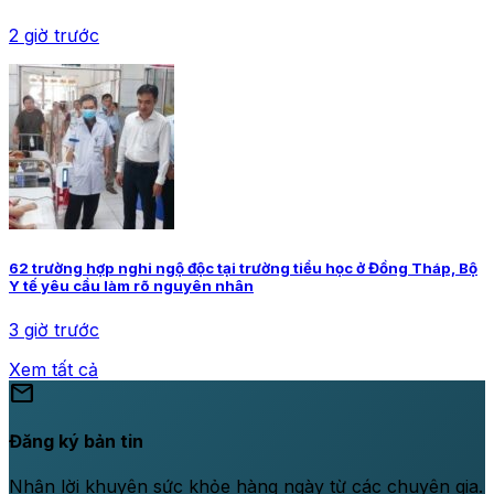
2 giờ trước
62 trường hợp nghi ngộ độc tại trường tiểu học ở Đồng Tháp, Bộ
Y tế yêu cầu làm rõ nguyên nhân
3 giờ trước
Xem tất cả
mail
Đăng ký bản tin
Nhận lời khuyên sức khỏe hàng ngày từ các chuyên gia.