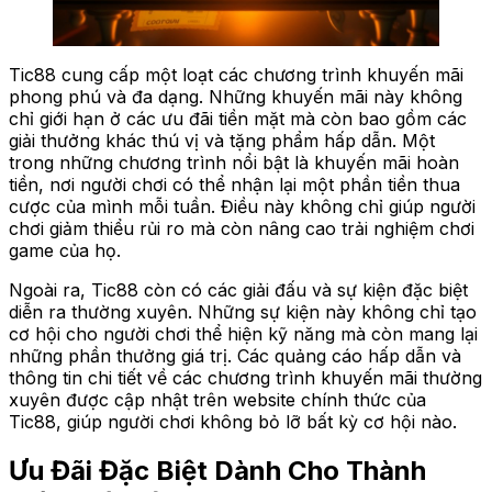
Tic88 cung cấp một loạt các chương trình khuyến mãi
phong phú và đa dạng. Những khuyến mãi này không
chỉ giới hạn ở các ưu đãi tiền mặt mà còn bao gồm các
giải thưởng khác thú vị và tặng phẩm hấp dẫn. Một
trong những chương trình nổi bật là khuyến mãi hoàn
tiền, nơi người chơi có thể nhận lại một phần tiền thua
cược của mình mỗi tuần. Điều này không chỉ giúp người
chơi giảm thiểu rủi ro mà còn nâng cao trải nghiệm chơi
game của họ.
Ngoài ra, Tic88 còn có các giải đấu và sự kiện đặc biệt
diễn ra thường xuyên. Những sự kiện này không chỉ tạo
cơ hội cho người chơi thể hiện kỹ năng mà còn mang lại
những phần thưởng giá trị. Các quảng cáo hấp dẫn và
thông tin chi tiết về các chương trình khuyến mãi thường
xuyên được cập nhật trên website chính thức của
Tic88, giúp người chơi không bỏ lỡ bất kỳ cơ hội nào.
Ưu Đãi Đặc Biệt Dành Cho Thành