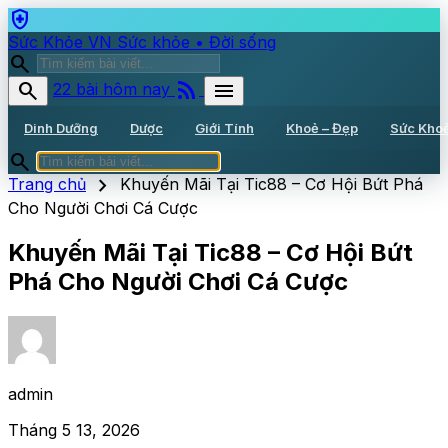
health_and_safety
Sức Khỏe VN
Sức khỏe • Đời sống
search
rss_feed
search
menu
22 bài hôm nay
Dinh Dưỡng
Dược
Giới Tính
Khoẻ – Đẹp
Sức Kho
search
chevron_right
Trang chủ
Khuyến Mãi Tại Tic88 – Cơ Hội Bứt Phá
Cho Người Chơi Cá Cược
Khuyến Mãi Tại Tic88 – Cơ Hội Bứt
Phá Cho Người Chơi Cá Cược
admin
Tháng 5 13, 2026