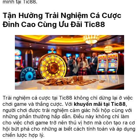
mình tại Tic88.
Tận Hưởng Trải Nghiệm Cá Cược
Đỉnh Cao Cùng Ưu Đãi Tic88
Trải nghiệm cá cược tại Tic88 không chỉ dừng lại ở việc
chơi game và thắng cược. Với
khuyến mãi tại Tic88
,
người chơi được trải nghiệm cảm giác hồi hộp cùng với
những phần thưởng hấp dẫn. Điều này không chỉ làm
cho việc chơi game trở nên thú vị hơn mà còn tạo ra cơ
hội bứt phá cho những ai biết cách tính toán và áp dụng
chiến lược hợp lý.