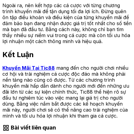
Ngoài ra, nên kết hợp các cá cược với từng chương
trình khuyến mãi để tận dụng tối đa lợi ích. Đừng quên
ôn tập điều khoản và điều kiện của từng khuyến mãi để
đảm bảo bạn đang nhận được giá trị tốt nhất cho số tiền
mà bạn đã đầu tư. Bằng cách này, không chỉ bạn tìm
thấy nhiều sự niềm vui trong cá cược mà còn tối ưu hóa
lợi nhuận một cách thông minh và hiệu quả.
Kết Luận
Khuyến Mãi Tại Tic88
mang đến cho người chơi nhiều
cơ hội và trải nghiệm cá cược độc đáo mà không phải
nền tảng nào cũng có được. Từ các chương trình
khuyến mãi hấp dẫn dành cho người mới đến những ưu
đãi lớn từ các sự kiện chính thức, Tic88 thể hiện rõ sự
đầu tư nghiêm túc vào việc mang lại giá trị cho người
dùng. Bằng việc nắm bắt được các kế hoạch khuyến
mãi này, người chơi sẽ có thể nâng cao trải nghiệm của
mình và tối ưu hóa lợi nhuận khi tham gia cá cược.
grid_view
Bài viết liên quan