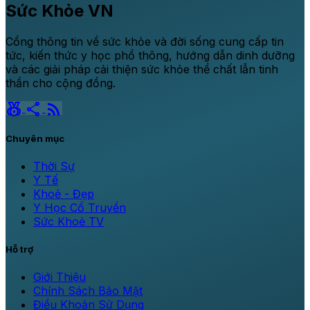
Sức Khỏe VN
Cổng thông tin về sức khỏe và đời sống cung cấp tin
tức, kiến thức y học phổ thông, hướng dẫn dinh dưỡng
và các giải pháp cải thiện sức khỏe thể chất lẫn tinh
thần cho cộng đồng.
social_leaderboard
share
rss_feed
Chuyên mục
Thời Sự
Y Tế
Khoẻ - Đẹp
Y Học Cổ Truyền
Sức Khoẻ TV
Hỗ trợ
Giới Thiệu
Chính Sách Bảo Mật
Điều Khoản Sử Dụng