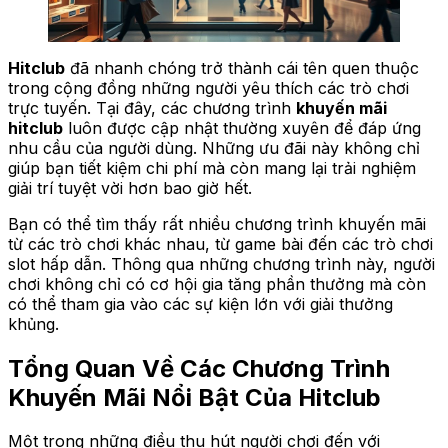
Hitclub
đã nhanh chóng trở thành cái tên quen thuộc
trong cộng đồng những người yêu thích các trò chơi
trực tuyến. Tại đây, các chương trình
khuyến mãi
hitclub
luôn được cập nhật thường xuyên để đáp ứng
nhu cầu của người dùng. Những ưu đãi này không chỉ
giúp bạn tiết kiệm chi phí mà còn mang lại trải nghiệm
giải trí tuyệt vời hơn bao giờ hết.
Bạn có thể tìm thấy rất nhiều chương trình khuyến mãi
từ các trò chơi khác nhau, từ game bài đến các trò chơi
slot hấp dẫn. Thông qua những chương trình này, người
chơi không chỉ có cơ hội gia tăng phần thưởng mà còn
có thể tham gia vào các sự kiện lớn với giải thưởng
khủng.
Tổng Quan Về Các Chương Trình
Khuyến Mãi Nổi Bật Của Hitclub
Một trong những điều thu hút người chơi đến với