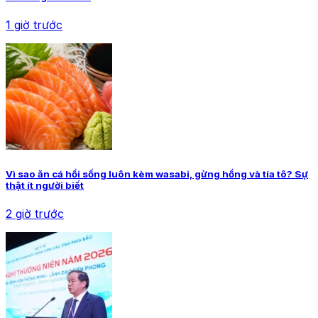
1 giờ trước
Vì sao ăn cá hồi sống luôn kèm wasabi, gừng hồng và tía tô? Sự
thật ít người biết
2 giờ trước