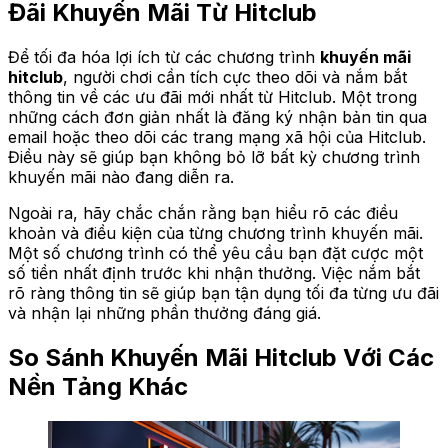
Đãi Khuyến Mãi Từ Hitclub
Để tối đa hóa lợi ích từ các chương trình
khuyến mãi
hitclub
, người chơi cần tích cực theo dõi và nắm bắt
thông tin về các ưu đãi mới nhất từ Hitclub. Một trong
những cách đơn giản nhất là đăng ký nhận bản tin qua
email hoặc theo dõi các trang mạng xã hội của Hitclub.
Điều này sẽ giúp bạn không bỏ lỡ bất kỳ chương trình
khuyến mãi nào đang diễn ra.
Ngoài ra, hãy chắc chắn rằng bạn hiểu rõ các điều
khoản và điều kiện của từng chương trình khuyến mãi.
Một số chương trình có thể yêu cầu bạn đặt cược một
số tiền nhất định trước khi nhận thưởng. Việc nắm bắt
rõ ràng thông tin sẽ giúp bạn tận dụng tối đa từng ưu đãi
và nhận lại những phần thưởng đáng giá.
So Sánh Khuyến Mãi Hitclub Với Các
Nền Tảng Khác