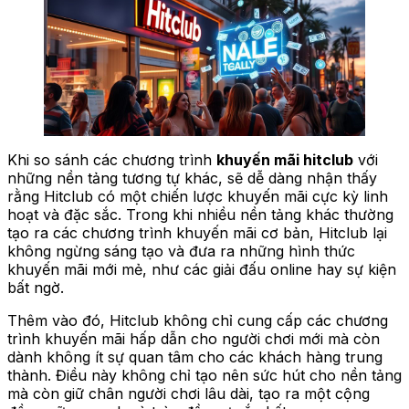
Khi so sánh các chương trình
khuyến mãi hitclub
với
những nền tảng tương tự khác, sẽ dễ dàng nhận thấy
rằng Hitclub có một chiến lược khuyến mãi cực kỳ linh
hoạt và đặc sắc. Trong khi nhiều nền tảng khác thường
tạo ra các chương trình khuyến mãi cơ bản, Hitclub lại
không ngừng sáng tạo và đưa ra những hình thức
khuyến mãi mới mẻ, như các giải đấu online hay sự kiện
bất ngờ.
Thêm vào đó, Hitclub không chỉ cung cấp các chương
trình khuyến mãi hấp dẫn cho người chơi mới mà còn
dành không ít sự quan tâm cho các khách hàng trung
thành. Điều này không chỉ tạo nên sức hút cho nền tảng
mà còn giữ chân người chơi lâu dài, tạo ra một cộng