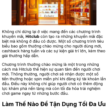
Không chỉ dừng lại ở việc mang đến các chương trình
khuyến mãi,
Hitclub
còn tạo ra những khuyến mãi đặc
biệt mà không ở đâu có được. Một số chương trình tiêu
biểu bao gồm thưởng chào mừng cho người dùng mới,
cashback hàng tuần và các sự kiện giải trí lớn, kèm theo
giải thưởng hấp dẫn.
Chương trình thưởng chào mừng là một trong những
cách mà Hitclub thể hiện sự quan tâm đến người chơi
mới. Thông thường, người chơi sẽ nhận được một số
tiền thưởng hoặc spin miễn phí khi đăng ký tài khoản lần
đầu. Điều này không chỉ giúp người chơi có thêm động
lực khám phá nền tảng mà còn tối đa hóa trải nghiệm
chơi game ngay từ những bước đầu.
Làm Thế Nào Để Tận Dụng Tối Đa Ưu