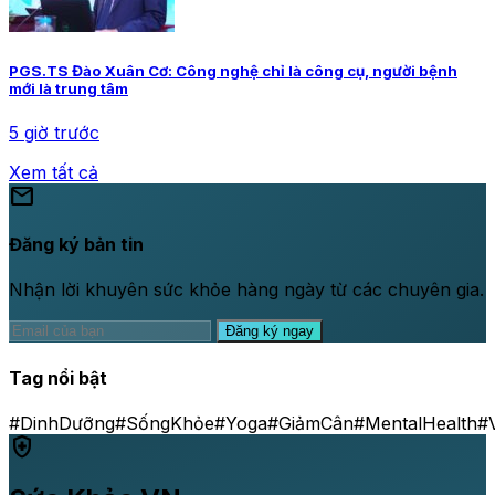
PGS.TS Đào Xuân Cơ: Công nghệ chỉ là công cụ, người bệnh
mới là trung tâm
5 giờ trước
Xem tất cả
mail
Đăng ký bản tin
Nhận lời khuyên sức khỏe hàng ngày từ các chuyên gia.
Đăng ký ngay
Tag nổi bật
#DinhDưỡng
#SốngKhỏe
#Yoga
#GiảmCân
#MentalHealth
#
health_and_safety