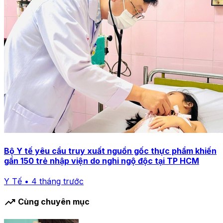
Bộ Y tế yêu cầu truy xuất nguồn gốc thực phẩm khiến
gần 150 trẻ nhập viện do nghi ngộ độc tại TP HCM
Y Tế • 4 tháng trước
trending_up
Cùng chuyên mục