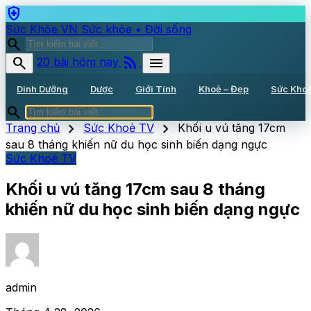
health_and_safety
Sức Khỏe VN
Sức khỏe • Đời sống
search
rss_feed
search
menu
20 bài hôm nay
Dinh Dưỡng
Dược
Giới Tính
Khoẻ – Đẹp
Sức Kho
search
chevron_right
chevron_right
Trang chủ
Sức Khoẻ TV
Khối u vú tăng 17cm
sau 8 tháng khiến nữ du học sinh biến dạng ngực
Sức Khoẻ TV
Khối u vú tăng 17cm sau 8 tháng
khiến nữ du học sinh biến dạng ngực
admin