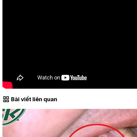
grid_view
Bài viết liên quan