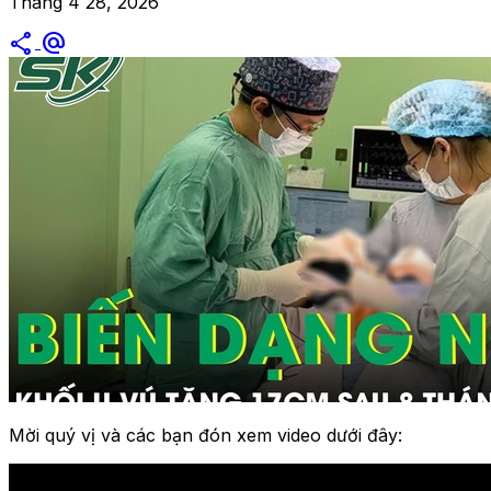
Tháng 4 28, 2026
share
alternate_email
Mời quý vị và các bạn đón xem video dưới đây: