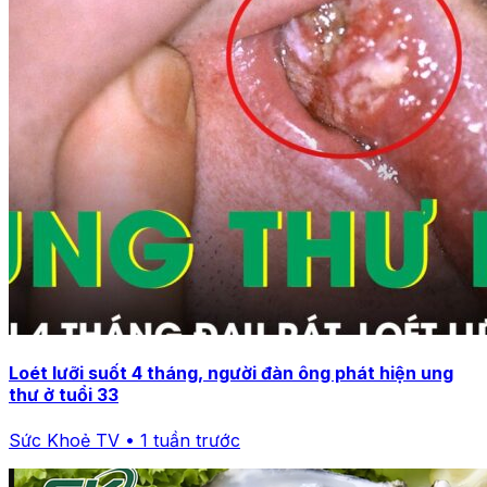
Loét lưỡi suốt 4 tháng, người đàn ông phát hiện ung
thư ở tuổi 33
Sức Khoẻ TV • 1 tuần trước