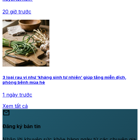
20 giờ trước
3 loại rau ví như ‘kháng sinh tự nhiên’ giúp tăng miễn dịch,
phòng bệnh mùa hè
1 ngày trước
Xem tất cả
mail
Đăng ký bản tin
Nhận lời khuyên sức khỏe hàng ngày từ các chuyên gia.