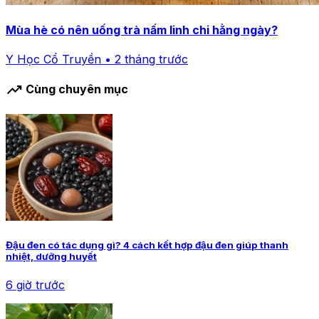
Mùa hè có nên uống trà nấm linh chi hằng ngày?
Y Học Cổ Truyền • 2 tháng trước
trending_up
Cùng chuyên mục
Đậu đen có tác dụng gì? 4 cách kết hợp đậu đen giúp thanh
nhiệt, dưỡng huyết
6 giờ trước