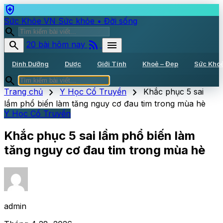
health_and_safety
Sức Khỏe VN
Sức khỏe • Đời sống
search
rss_feed
search
menu
20 bài hôm nay
Dinh Dưỡng
Dược
Giới Tính
Khoẻ – Đẹp
Sức Kho
search
chevron_right
chevron_right
Trang chủ
Y Học Cổ Truyền
Khắc phục 5 sai
lầm phổ biến làm tăng nguy cơ đau tim trong mùa hè
Y Học Cổ Truyền
Khắc phục 5 sai lầm phổ biến làm
tăng nguy cơ đau tim trong mùa hè
admin