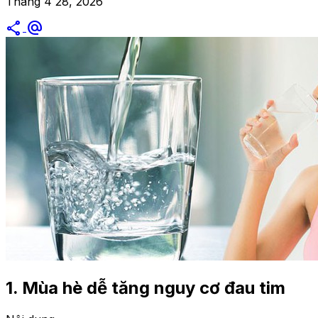
Tháng 4 28, 2026
share
alternate_email
1.
Mùa hè dễ tăng nguy cơ đau tim