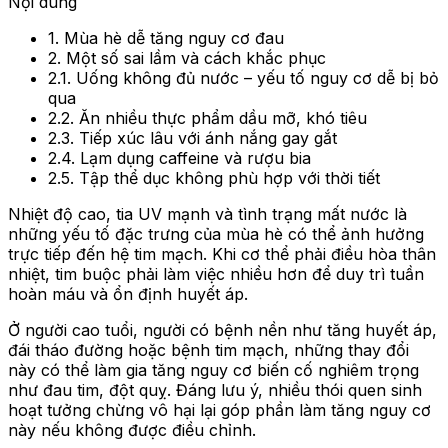
Nội dung
1. Mùa hè dễ tăng nguy cơ đau
2. Một số sai lầm và cách khắc phục
2.1. Uống không đủ nước – yếu tố nguy cơ dễ bị bỏ
qua
2.2. Ăn nhiều thực phẩm dầu mỡ, khó tiêu
2.3. Tiếp xúc lâu với ánh nắng gay gắt
2.4. Lạm dụng caffeine và rượu bia
2.5. Tập thể dục không phù hợp với thời tiết
Nhiệt độ cao, tia UV mạnh và tình trạng mất nước là
những yếu tố đặc trưng của mùa hè có thể ảnh hưởng
trực tiếp đến hệ tim mạch. Khi cơ thể phải điều hòa thân
nhiệt, tim buộc phải làm việc nhiều hơn để duy trì tuần
hoàn máu và ổn định huyết áp.
Ở người cao tuổi, người có bệnh nền như tăng huyết áp,
đái tháo đường hoặc bệnh tim mạch, những thay đổi
này có thể làm gia tăng nguy cơ biến cố nghiêm trọng
như đau tim, đột quỵ. Đáng lưu ý, nhiều thói quen sinh
hoạt tưởng chừng vô hại lại góp phần làm tăng nguy cơ
này nếu không được điều chỉnh.