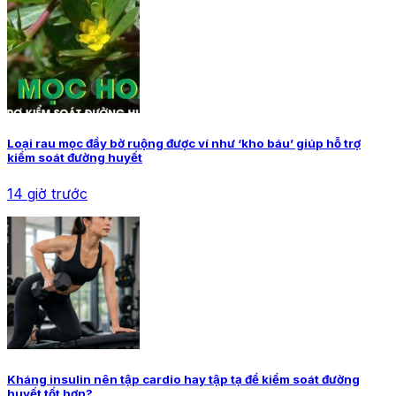
Loại rau mọc đầy bờ ruộng được ví như ‘kho báu’ giúp hỗ trợ
kiểm soát đường huyết
14 giờ trước
Kháng insulin nên tập cardio hay tập tạ để kiểm soát đường
huyết tốt hơn?