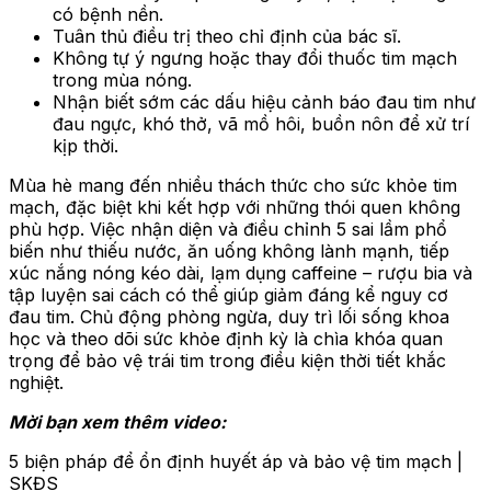
có bệnh nền.
Tuân thủ điều trị theo chỉ định của bác sĩ.
Không tự ý ngưng hoặc thay đổi thuốc tim mạch
trong mùa nóng.
Nhận biết sớm các dấu hiệu cảnh báo đau tim như
đau ngực, khó thở, vã mồ hôi, buồn nôn để xử trí
kịp thời.
Mùa hè mang đến nhiều thách thức cho sức khỏe tim
mạch, đặc biệt khi kết hợp với những thói quen không
phù hợp. Việc nhận diện và điều chỉnh 5 sai lầm phổ
biến như thiếu nước, ăn uống không lành mạnh, tiếp
xúc nắng nóng kéo dài, lạm dụng caffeine – rượu bia và
tập luyện sai cách có thể giúp giảm đáng kể nguy cơ
đau tim. Chủ động phòng ngừa, duy trì lối sống khoa
học và theo dõi sức khỏe định kỳ là chìa khóa quan
trọng để bảo vệ trái tim trong điều kiện thời tiết khắc
nghiệt.
Mời bạn xem thêm video:
5 biện pháp để ổn định huyết áp và bảo vệ tim mạch |
SKĐS