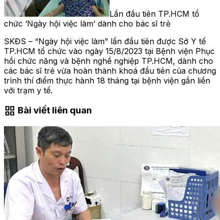
Lần đầu tiên TP.HCM tổ
chức ‘Ngày hội việc làm’ dành cho bác sĩ trẻ
SKĐS – “Ngày hội việc làm” lần đầu tiên được Sở Y tế
TP.HCM tổ chức vào ngày 15/8/2023 tại Bệnh viện Phục
hồi chức năng và bệnh nghề nghiệp TP.HCM, dành cho
các bác sĩ trẻ vừa hoàn thành khoá đầu tiên của chương
trình thí điểm thực hành 18 tháng tại bệnh viện gắn liền
với trạm y tế.
grid_view
Bài viết liên quan