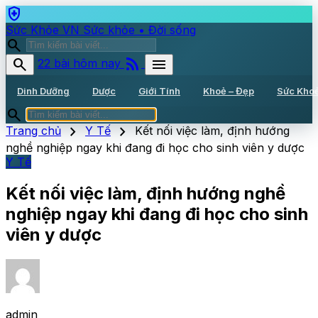
health_and_safety
Sức Khỏe VN
Sức khỏe • Đời sống
search
rss_feed
search
menu
22 bài hôm nay
Dinh Dưỡng
Dược
Giới Tính
Khoẻ – Đẹp
Sức Kho
search
chevron_right
chevron_right
Trang chủ
Y Tế
Kết nối việc làm, định hướng
nghề nghiệp ngay khi đang đi học cho sinh viên y dược
Y Tế
Kết nối việc làm, định hướng nghề
nghiệp ngay khi đang đi học cho sinh
viên y dược
admin