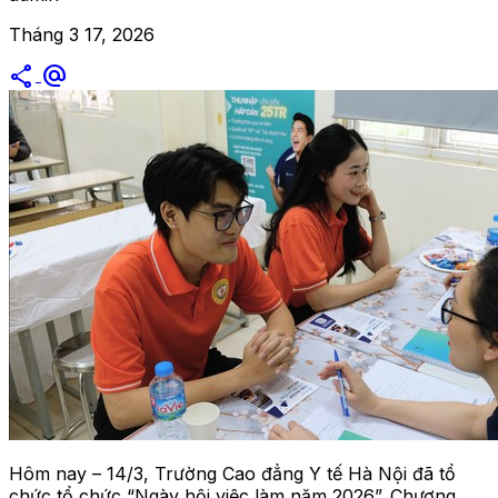
Tháng 3 17, 2026
share
alternate_email
Hôm nay – 14/3, Trường Cao đẳng Y tế Hà Nội đã tổ
chức tổ chức “Ngày hội việc làm năm 2026”. Chương