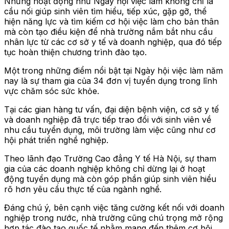
Những hoạt động như Ngày hội việc làm không chỉ là
cầu nối giúp sinh viên tìm hiểu, tiếp xúc, gặp gỡ, thể
hiện năng lực và tìm kiếm cơ hội việc làm cho bản thân
mà còn tạo điều kiện để nhà trường nắm bắt nhu cầu
nhân lực từ các cơ sở y tế và doanh nghiệp, qua đó tiếp
tục hoàn thiện chương trình đào tạo.
Một trong những điểm nổi bật tại Ngày hội việc làm năm
nay là sự tham gia của 34 đơn vị tuyển dụng trong lĩnh
vực chăm sóc sức khỏe.
Tại các gian hàng tư vấn, đại diện bệnh viện, cơ sở y tế
và doanh nghiệp đã trực tiếp trao đổi với sinh viên về
nhu cầu tuyển dụng, môi trường làm việc cũng như cơ
hội phát triển nghề nghiệp.
Theo lãnh đạo Trường Cao đẳng Y tế Hà Nội, sự tham
gia của các doanh nghiệp không chỉ dừng lại ở hoạt
động tuyển dụng mà còn góp phần giúp sinh viên hiểu
rõ hơn yêu cầu thực tế của ngành nghề.
Đáng chú ý, bên cạnh việc tăng cường kết nối với doanh
nghiệp trong nước, nhà trường cũng chú trọng mở rộng
hợp tác đào tạo quốc tế nhằm mang đến thêm cơ hội