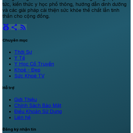
tức, kiến thức y học phổ thông, hướng dẫn dinh dưỡng
và các giải pháp cải thiện sức khỏe thể chất lẫn tinh
thần cho cộng đồng.
social_leaderboard
share
rss_feed
Chuyên mục
Thời Sự
Y Tế
Y Học Cổ Truyền
Khoẻ - Đẹp
Sức Khoẻ TV
Hỗ trợ
Giới Thiệu
Chính Sách Bảo Mật
Điều Khoản Sử Dụng
Liên hệ
Đăng ký nhận tin