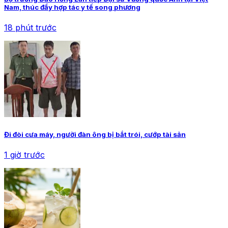
Nam, thúc đẩy hợp tác y tế song phương
18 phút trước
Đi đòi cưa máy, người đàn ông bị bắt trói, cướp tài sản
1 giờ trước