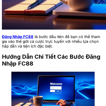
Đăng Nhập FC88
là bước đầu tiên để bạn có thể tham
gia vào thế giới cá cược trực tuyến với nhiều lựa chọn
hấp dẫn và tiện ích đặc biệt.
Hướng Dẫn Chi Tiết Các Bước
Đăng
Nhập FC88