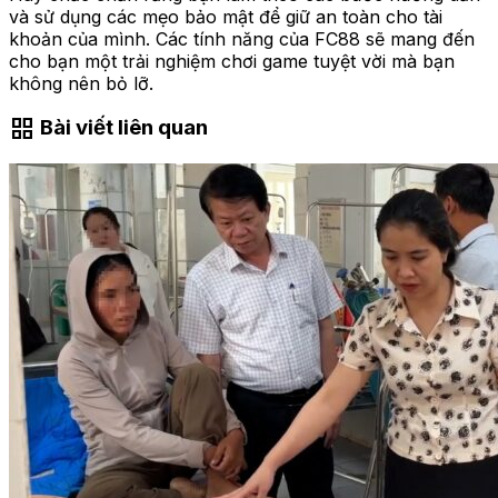
và sử dụng các mẹo bảo mật để giữ an toàn cho tài
khoản của mình. Các tính năng của FC88 sẽ mang đến
cho bạn một trải nghiệm chơi game tuyệt vời mà bạn
không nên bỏ lỡ.
grid_view
Bài viết liên quan