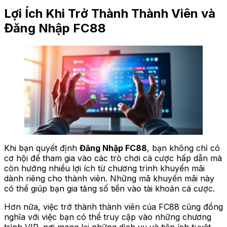
Lợi Ích Khi Trở Thành Thành Viên và
Đăng Nhập FC88
Khi bạn quyết định
Đăng Nhập FC88
, bạn không chỉ có
cơ hội để tham gia vào các trò chơi cá cược hấp dẫn mà
còn hưởng nhiều lợi ích từ chương trình khuyến mãi
dành riêng cho thành viên. Những mã khuyến mãi này
có thể giúp bạn gia tăng số tiền vào tài khoản cá cược.
Hơn nữa, việc trở thành thành viên của FC88 cũng đồng
nghĩa với việc bạn có thể truy cập vào những chương
trình VIP, nơi mang lại những dịch vụ và tiện ích tuyệt