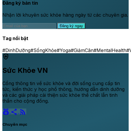
Đăng ký bản tin
Nhận lời khuyên sức khỏe hàng ngày từ các chuyên gia.
Đăng ký ngay
Tag nổi bật
#DinhDưỡng
#SốngKhỏe
#Yoga
#GiảmCân
#MentalHealth
#
health_and_safety
Sức Khỏe VN
Cổng thông tin về sức khỏe và đời sống cung cấp tin
tức, kiến thức y học phổ thông, hướng dẫn dinh dưỡng
và các giải pháp cải thiện sức khỏe thể chất lẫn tinh
thần cho cộng đồng.
social_leaderboard
share
rss_feed
Chuyên mục