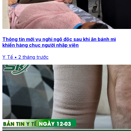
Thông tin mới vụ nghi ngộ độc sau khi ăn bánh mì
khiến hàng chục người nhập viện
Y Tế • 2 tháng trước