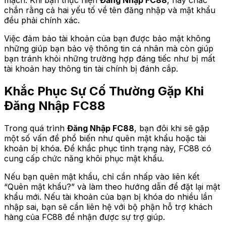
mạch. Khi bạn thực hiện
Đăng Nhập FC88
, hãy chắc
chắn rằng cả hai yếu tố về tên đăng nhập và mật khẩu
đều phải chính xác.
Việc đảm bảo tài khoản của bạn được bảo mật không
những giúp bạn bảo vệ thông tin cá nhân mà còn giúp
bạn tránh khỏi những trường hợp đáng tiếc như bị mất
tài khoản hay thông tin tài chính bị đánh cắp.
Khắc Phục Sự Cố Thường Gặp Khi
Đăng Nhập FC88
Trong quá trình
Đăng Nhập FC88
, bạn đôi khi sẽ gặp
một số vấn đề phổ biến như quên mật khẩu hoặc tài
khoản bị khóa. Để khắc phục tình trạng này, FC88 có
cung cấp chức năng khôi phục mật khẩu.
Nếu bạn quên mật khẩu, chỉ cần nhấp vào liên kết
“Quên mật khẩu?” và làm theo hướng dẫn để đặt lại mật
khẩu mới. Nếu tài khoản của bạn bị khóa do nhiều lần
nhập sai, bạn sẽ cần liên hệ với bộ phận hỗ trợ khách
hàng của FC88 để nhận được sự trợ giúp.