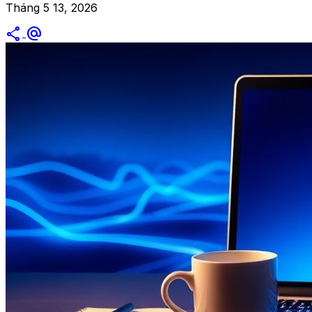
Tháng 5 13, 2026
share
alternate_email