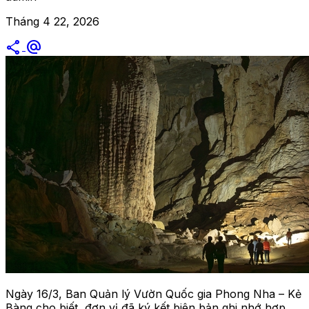
Tháng 4 22, 2026
share
alternate_email
Ngày 16/3, Ban Quản lý Vườn Quốc gia Phong Nha – Kẻ
Bàng cho biết, đơn vị đã ký kết biên bản ghi nhớ hợp