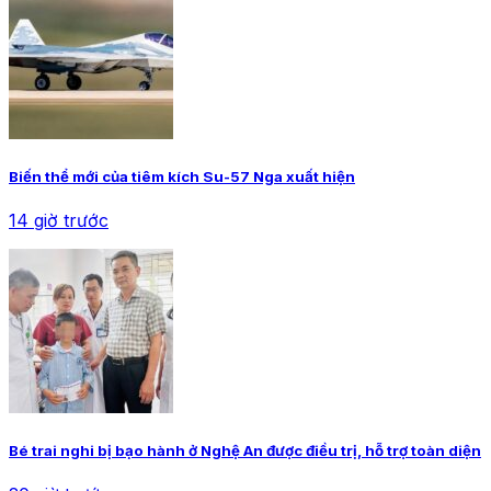
Biến thể mới của tiêm kích Su-57 Nga xuất hiện
14 giờ trước
Bé trai nghi bị bạo hành ở Nghệ An được điều trị, hỗ trợ toàn diện