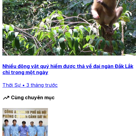
Nhiều động vật quý hiếm được thả về đại ngàn Đắk Lắk
chỉ trong một ngày
Thời Sự • 3 tháng trước
trending_up
Cùng chuyên mục