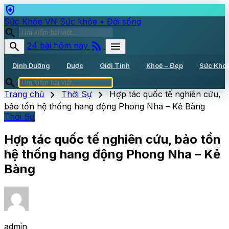
health_and_safety
Sức Khỏe VN
Sức khỏe • Đời sống
search
rss_feed
search
menu
24 bài hôm nay
Dinh Dưỡng
Dược
Giới Tính
Khoẻ – Đẹp
Sức Kho
search
chevron_right
chevron_right
Trang chủ
Thời Sự
Hợp tác quốc tế nghiên cứu,
bảo tồn hệ thống hang động Phong Nha – Kẻ Bàng
Thời Sự
Hợp tác quốc tế nghiên cứu, bảo tồn
hệ thống hang động Phong Nha – Kẻ
Bàng
admin