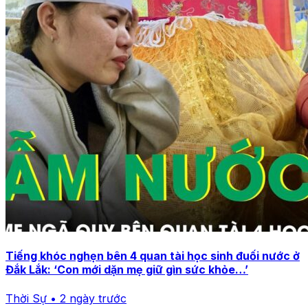
Tiếng khóc nghẹn bên 4 quan tài học sinh đuối nước ở
Đắk Lắk: ‘Con mới dặn mẹ giữ gìn sức khỏe…’
Thời Sự • 2 ngày trước