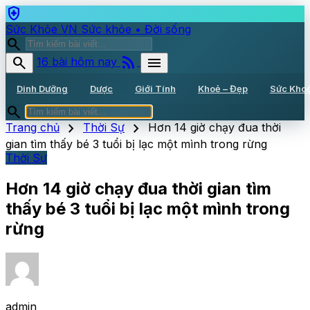
health_and_safety
Sức Khỏe VN
Sức khỏe • Đời sống
search
rss_feed
search
menu
16 bài hôm nay
Dinh Dưỡng
Dược
Giới Tính
Khoẻ – Đẹp
Sức Kho
search
chevron_right
chevron_right
Trang chủ
Thời Sự
Hơn 14 giờ chạy đua thời
gian tìm thấy bé 3 tuổi bị lạc một mình trong rừng
Thời Sự
Hơn 14 giờ chạy đua thời gian tìm
thấy bé 3 tuổi bị lạc một mình trong
rừng
admin