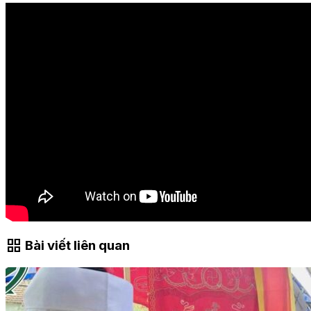
grid_view
Bài viết liên quan