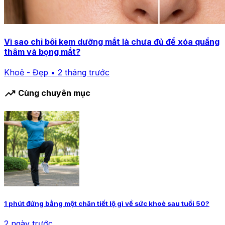
Vì sao chỉ bôi kem dưỡng mắt là chưa đủ để xóa quầng
thâm và bọng mắt?
Khoẻ - Đẹp • 2 tháng trước
trending_up
Cùng chuyên mục
1 phút đứng bằng một chân tiết lộ gì về sức khoẻ sau tuổi 50?
2 ngày trước