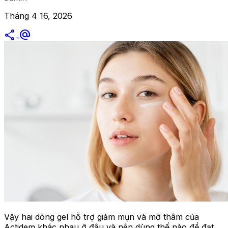
Tháng 4 16, 2026
share
alternate_email
Vậy hai dòng gel hỗ trợ giảm mụn và mờ thâm của
Actidem khác nhau ở đâu và nên dùng thế nào để đạt