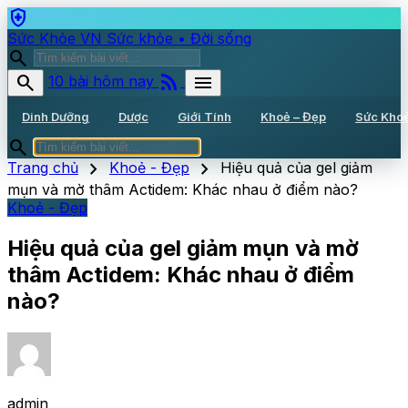
health_and_safety
Sức Khỏe VN
Sức khỏe • Đời sống
search
rss_feed
search
menu
10 bài hôm nay
Dinh Dưỡng
Dược
Giới Tính
Khoẻ – Đẹp
Sức Kho
search
chevron_right
chevron_right
Trang chủ
Khoẻ - Đẹp
Hiệu quả của gel giảm
mụn và mờ thâm Actidem: Khác nhau ở điểm nào?
Khoẻ - Đẹp
Hiệu quả của gel giảm mụn và mờ
thâm Actidem: Khác nhau ở điểm
nào?
admin