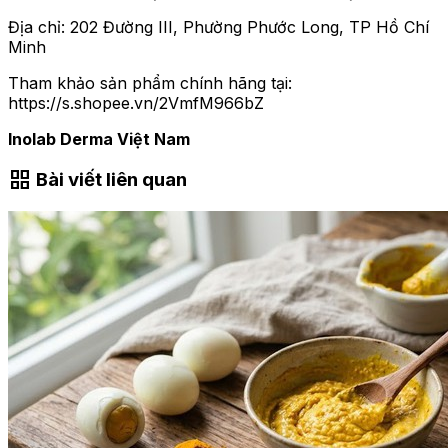
Địa chỉ: 202 Đường III, Phường Phước Long, TP Hồ Chí
Minh
Tham khảo sản phẩm chính hãng tại:
https://s.shopee.vn/2VmfM966bZ
Inolab Derma Việt Nam
grid_view
Bài viết liên quan