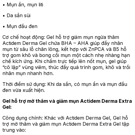
• Mụn ẩn, mụn liti
• Da sần sùi
• Mụn đầu đen
Cơ chế hoạt động: Gel hỗ trợ giảm mụn ngừa thâm
Actidem Derma Gel chứa BHA – AHA giúp đẩy nhân
mụn từ sâu lỗ chân lông, kết hợp với ZnPCA và B5 hỗ
trợ gom khô và bong cồi mụn một cách nhẹ nhàng hạn
chế kích ứng. Khi chấm trực tiếp lên nốt mụn, gel giúp
“cô lập” vùng viêm, thúc đẩy quá trình gom, khô và trồi
nhân mụn nhanh hơn.
Thời điểm sử dụng: Khi da sần, có mụn ẩn và mụn đầu
đen vừa xuất hiện.
Gel hỗ trợ mờ thâm và giảm mụn Actidem Derma Extra
Gel:
Công dụng chính: Khác với Actidem Derma Gel, Gel hỗ
trợ mờ thâm và giảm mụn Actidem Derma Extra Gel tập
trung vào: