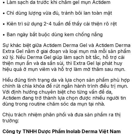
• Làm sạch da trước khi chấm gel mụn Actidem
• Chỉ dùng lượng vừa đủ, tránh bôi lan toàn mặt
• Kiên trì sử dụng 2-4 tuần để thấy cải thiện rõ rệt
• Ban ngày bắt buộc dùng kem chống nắng
Sự khác biệt giữa Actidem Derma Gel và Actidem Derma
Extra Gel nằm ở giai đoạn và loại mụn mà mỗi sản phẩm
xử lý. Nếu Derma Gel giúp làm sạch bít tắc, hỗ trợ cải
thiện mụn ẩn và da sần sùi, thì Extra Gel lại phát huy
hiệu quả ở mụn viêm và hỗ trợ làm mờ thâm sau mụn.
Hiểu đúng tình trạng da và lựa chọn sản phẩm phù hợp
chính là chìa khóa để rút ngắn hành trình điều trị mụn.
Với định hướng chuyên biệt cho từng vấn đề da,
Actidem đang trở thành lựa chọn được nhiều người tin
dùng trong routine chăm sóc da mụn tại nhà.
Chịu trách nhiệm phân phối và đưa sản phẩm ra thị
trường:
Công ty TNHH Dược Phẩm Inolab Derma Việt Nam