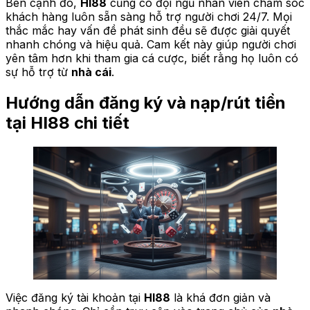
Bên cạnh đó,
HI88
cũng có đội ngũ nhân viên chăm sóc
khách hàng luôn sẵn sàng hỗ trợ người chơi 24/7. Mọi
thắc mắc hay vấn đề phát sinh đều sẽ được giải quyết
nhanh chóng và hiệu quả. Cam kết này giúp người chơi
yên tâm hơn khi tham gia cá cược, biết rằng họ luôn có
sự hỗ trợ từ
nhà cái
.
Hướng dẫn đăng ký và nạp/rút tiền
tại
HI88
chi tiết
Việc đăng ký tài khoản tại
HI88
là khá đơn giản và