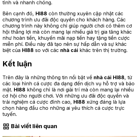
tình và nhanh chóng.
Bên cạnh đó,
HI88
còn thường xuyên cập nhật các
chương trình ưu đãi độc quyền cho khách hàng. Các
chương trình này không chỉ giúp người chơi có thêm cơ
hội thắng lợi mà còn mang lại nhiều giá trị gia tăng khác
như hoàn tiền, khuyến mãi nạp tiền hay tặng tiền cược
miễn phí. Điều này đã tạo nên sự hấp dẫn và sự khác
biệt của
HI88
so với các
nhà cái
khác trên thị trường.
Kết luận
Trên đây là những thông tin nổi bật về
nhà cái
HI88
, từ
các loại hình cá cược đa dạng đến dịch vụ hỗ trợ và bảo
mật.
HI88
không chỉ là nơi giải trí mà còn mang lại nhiều
cơ hội cho người chơi. Với những ưu đãi độc quyền và
trải nghiệm cá cược đỉnh cao,
HI88
xứng đáng là lựa
chọn hàng đầu cho những ai yêu thích cá cược trực
tuyến.
grid_view
Bài viết liên quan