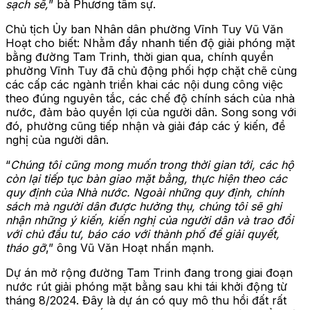
sạch sẽ,
” bà Phương tâm sự.
Chủ tịch Ủy ban Nhân dân phường Vĩnh Tuy Vũ Văn
Hoạt cho biết: Nhằm đẩy nhanh tiến độ giải phóng mặt
bằng đường Tam Trinh, thời gian qua, chính quyền
phường Vĩnh Tuy đã chủ động phối hợp chặt chẽ cùng
các cấp các ngành triển khai các nội dung công việc
theo đúng nguyên tắc, các chế độ chính sách của nhà
nước, đảm bảo quyền lợi của người dân. Song song với
đó, phường cũng tiếp nhận và giải đáp các ý kiến, đề
nghị của người dân.
“
Chúng tôi cũng mong muốn trong thời gian tới, các hộ
còn lại tiếp tục bàn giao mặt bằng, thực hiện theo các
quy định của Nhà nước. Ngoài những quy định, chính
sách mà người dân được hưởng thụ, chúng tôi sẽ ghi
nhận những ý kiến, kiến nghị của người dân và trao đổi
với chủ đầu tư, báo cáo với thành phố để giải quyết,
tháo gỡ
,” ông Vũ Văn Hoạt nhấn mạnh.
Dự án mở rộng đường Tam Trinh đang trong giai đoạn
nước rút giải phóng mặt bằng sau khi tái khởi động từ
tháng 8/2024. Đây là dự án có quy mô thu hồi đất rất