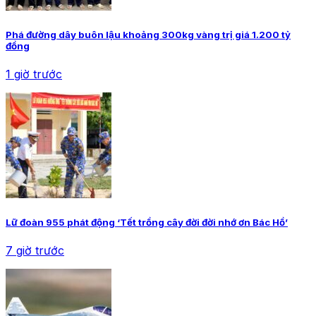
Phá đường dây buôn lậu khoảng 300kg vàng trị giá 1.200 tỷ
đồng
1 giờ trước
Lữ đoàn 955 phát động ‘Tết trồng cây đời đời nhớ ơn Bác Hồ’
7 giờ trước