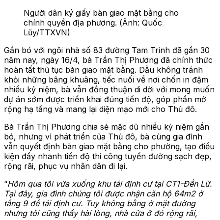
Người dân ký giấy bàn giao mặt bằng cho
chính quyền địa phương. (Ảnh: Quốc
Lũy/TTXVN)
Gắn bó với ngôi nhà số 83 đường Tam Trinh đã gần 30
năm nay, ngày 16/4, bà Trần Thị Phương đã chính thức
hoàn tất thủ tục bàn giao mặt bằng. Dẫu không tránh
khỏi những bâng khuâng, tiếc nuối về nơi chốn in đậm
nhiều kỷ niệm, bà vẫn đồng thuận di dời với mong muốn
dự án sớm được triển khai đúng tiến độ, góp phần mở
rộng hạ tầng và mang lại diện mạo mới cho Thủ đô.
Bà Trần Thị Phương chia sẻ mặc dù nhiều kỷ niệm gắn
bó, nhưng vì phát triển của Thủ đô, bà cùng gia đình
vẫn quyết định bàn giao mặt bằng cho phường, tạo điều
kiện đẩy nhanh tiến độ thi công tuyến đường sạch đẹp,
rộng rãi, phục vụ nhân dân đi lại.
“
Hôm qua tôi vừa xuống khu tái định cư tại CT1-Đền Lừ.
Tại đây, gia đình chúng tôi được nhận căn hộ 64m2 ở
tầng 9 để tái định cư. Tuy không bằng ở mặt đường
nhưng tôi cũng thấy hài lòng, nhà cửa ở đó rộng rãi,