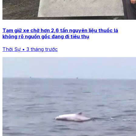
Tạm giữ xe chở hơn 2,6 tấn nguyên liệu thuốc lá
không rõ nguồn gốc đang đi tiêu thụ
Thời Sự • 3 tháng trước