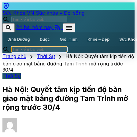
health_and_safety
Sức Khỏe VN
Sức khỏe • Đời sống
search
rss_feed
search
menu
24 bài hôm nay
Dinh Dưỡng
Dược
Giới Tính
Khoẻ – Đẹp
Sức Kho
search
chevron_right
chevron_right
Trang chủ
Thời Sự
Hà Nội: Quyết tâm kịp tiến độ
bàn giao mặt bằng đường Tam Trinh mở rộng trước
30/4
Thời Sự
Hà Nội: Quyết tâm kịp tiến độ bàn
giao mặt bằng đường Tam Trinh mở
rộng trước 30/4