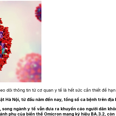
eo dõi thông tin từ cơ quan y tế là hết sức cần thiết để h
 Hà Nội, từ đầu năm đến nay, tổng số ca bệnh trên địa b
 song ngành y tế vẫn đưa ra khuyến cáo người dân khôn
ánh phụ của biến thể Omicron mang ký hiệu BA.3.2, còn đ