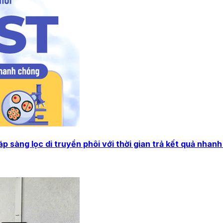
 sàng lọc di truyền phôi với thời gian trả kết quả nhan