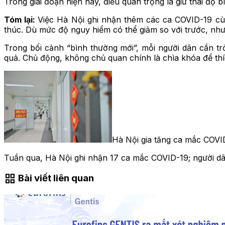
Trong giai đoạn hiện nay, điều quan trọng là giữ thái độ
Tóm lại:
Việc Hà Nội ghi nhận thêm các ca COVID-19 cùn
thúc. Dù mức độ nguy hiểm có thể giảm so với trước, nhưn
Trong bối cảnh “bình thường mới”, mỗi người dân cần t
quả. Chủ động, không chủ quan chính là chìa khóa để thí
Hà Nội gia tăng ca mắc COVID
Tuần qua, Hà Nội ghi nhận 17 ca mắc COVID-19; người dâ
grid_view
Bài viết liên quan