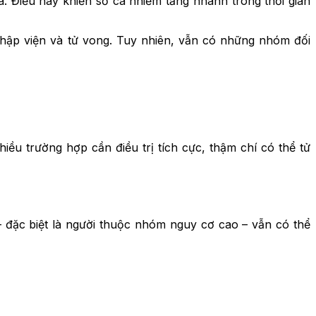
a. Điều này khiến số ca nhiễm tăng nhanh trong thời gian
nhập viện và tử vong. Tuy nhiên, vẫn có những nhóm đối
u trường hợp cần điều trị tích cực, thậm chí có thể tử
 đặc biệt là người thuộc nhóm nguy cơ cao – vẫn có thể