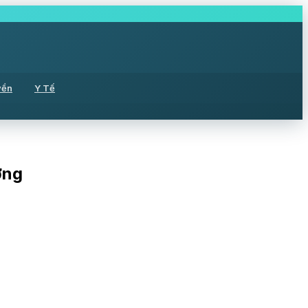
yền
Y Tế
ơng