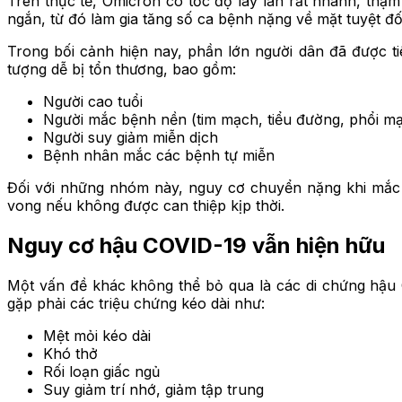
Trên thực tế, Omicron có tốc độ lây lan rất nhanh, thậm
ngắn, từ đó làm gia tăng số ca bệnh nặng về mặt tuyệt đố
Trong bối cảnh hiện nay, phần lớn người dân đã được t
tượng dễ bị tổn thương, bao gồm:
Người cao tuổi
Người mắc bệnh nền (tim mạch, tiểu đường, phổi m
Người suy giảm miễn dịch
Bệnh nhân mắc các bệnh tự miễn
Đối với những nhóm này, nguy cơ chuyển nặng khi mắc C
vong nếu không được can thiệp kịp thời.
Nguy cơ hậu COVID-19 vẫn hiện hữu
Một vấn đề khác không thể bỏ qua là các di chứng hậu 
gặp phải các triệu chứng kéo dài như:
Mệt mỏi kéo dài
Khó thở
Rối loạn giấc ngủ
Suy giảm trí nhớ, giảm tập trung