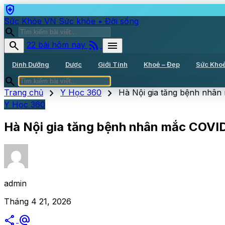
health_and_safety
Sức Khỏe VN
Sức khỏe • Đời sống
search
rss_feed
search
menu
22 bài hôm nay
Dinh Dưỡng
Dược
Giới Tính
Khoẻ – Đẹp
Sức Kho
search
chevron_right
chevron_right
Trang chủ
Y Học 360
Hà Nội gia tăng bệnh nhân 
Y Học 360
Hà Nội gia tăng bệnh nhân mắc COVID
admin
Tháng 4 21, 2026
share
alternate_email