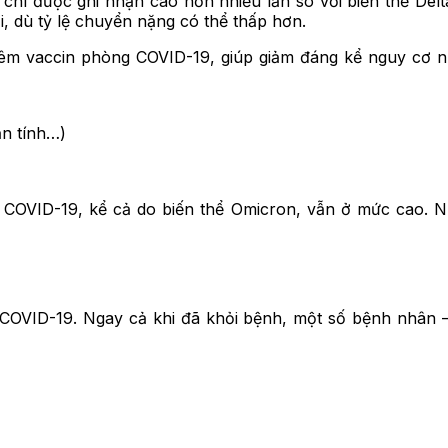
 chí được ghi nhận cao hơn nhiều lần so với biến thể Delt
i, dù tỷ lệ chuyển nặng có thể thấp hơn.
iêm vaccin phòng COVID-19, giúp giảm đáng kể nguy cơ 
ạn tính…)
OVID-19, kể cả do biến thể Omicron, vẫn ở mức cao. Nhiề
COVID-19. Ngay cả khi đã khỏi bệnh, một số bệnh nhân –