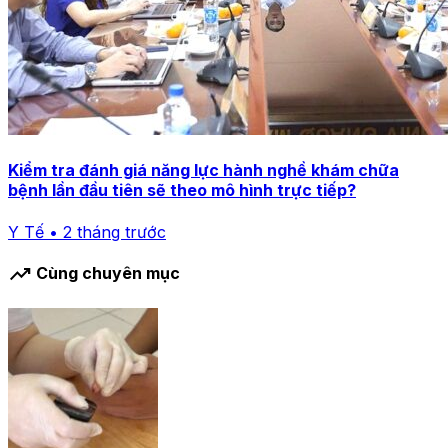
Kiểm tra đánh giá năng lực hành nghề khám chữa
bệnh lần đầu tiên sẽ theo mô hình trực tiếp?
Y Tế • 2 tháng trước
trending_up
Cùng chuyên mục