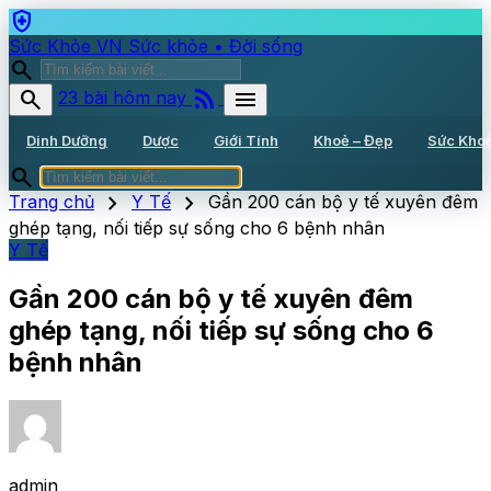
health_and_safety
Sức Khỏe VN
Sức khỏe • Đời sống
search
rss_feed
search
menu
23 bài hôm nay
Dinh Dưỡng
Dược
Giới Tính
Khoẻ – Đẹp
Sức Kho
search
chevron_right
chevron_right
Trang chủ
Y Tế
Gần 200 cán bộ y tế xuyên đêm
ghép tạng, nối tiếp sự sống cho 6 bệnh nhân
Y Tế
Gần 200 cán bộ y tế xuyên đêm
ghép tạng, nối tiếp sự sống cho 6
bệnh nhân
admin