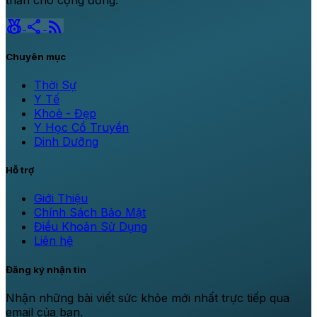
social_leaderboard
share
rss_feed
Chuyên mục
Thời Sự
Y Tế
Khoẻ - Đẹp
Y Học Cổ Truyền
Dinh Dưỡng
Hỗ trợ
Giới Thiệu
Chính Sách Bảo Mật
Điều Khoản Sử Dụng
Liên hệ
Đăng ký nhận tin
Nhận những bài viết sức khỏe mới nhất trực tiếp qua
email của bạn.