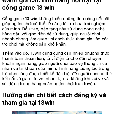
Đánh giá các tính năng nổi bật tại
cổng game
13 win
Cổng game
13 win
không thiếu những tính năng nổi bật
giúp người chơi có thể dễ dàng tối ưu hóa trải nghiệm
của mình. Đầu tiên, nền tảng này sử dụng công nghệ
hàng đầu với giao diện dễ sử dụng, giúp người chơi
nhanh chóng làm quen với cách thức tham gia vào các
trò chơi mà không gặp khó khăn.
Thêm vào đó, 13win cũng cung cấp nhiều phương thức
thanh toán thuận tiện, từ ví điện tử cho đến chuyển
khoản ngân hàng, giúp người chơi bảo vệ thông tin cá
nhân và tài khoản của mình. Tính năng tương tác trong
trò chơi cũng được thiết kế đặc biệt để người chơi có thể
kết nối và giao lưu với nhau, tạo ra không khí vui vẻ và
sôi động trong hàng ngàn người chơi trực tuyến.
Hướng dẫn chi tiết cách đăng ký và
tham gia tại 13win