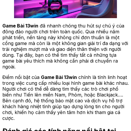
Game Bài 13win
đã nhanh chóng thu hút sự chú ý của
đông đảo người chơi trên toàn quốc. Qua nhiều năm
phát triển, nền tảng này không chỉ đơn thuần là một
cổng game mà còn là một không gian giải trí đa dạng với
trải nghiệm mượt mà và giao diện thân thiện với người
dùng. Tại đây, bạn có thể tìm thấy tất cả những tựa
game bài yêu thích mà không cần phải di chuyển ra
ngoài.
Điểm nổi bật của
Game Bài 13win
chính là tính linh hoạt
trong việc cung cấp nhiều loại hình game bài khác nhau.
Người chơi có thể dễ dàng tìm thấy các trò chơi phổ
biến như Tiến lên miền Nam, Phỏm, hoặc Blackjack….
Bên cạnh đó, hệ thống bảo mật cao và dịch vụ hỗ trợ
khách hàng nhiệt tình giúp tạo dựng lòng tin cho người
chơi, khiến họ cảm thấy yên tâm hơn khi tham gia cá
cược.