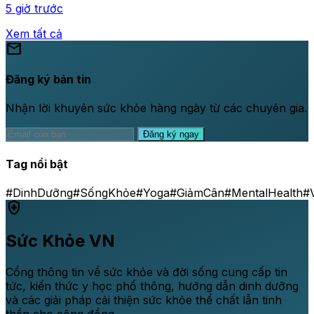
5 giờ trước
Xem tất cả
mail
Đăng ký bản tin
Nhận lời khuyên sức khỏe hàng ngày từ các chuyên gia.
Đăng ký ngay
Tag nổi bật
#DinhDưỡng
#SốngKhỏe
#Yoga
#GiảmCân
#MentalHealth
#
health_and_safety
Sức Khỏe VN
Cổng thông tin về sức khỏe và đời sống cung cấp tin
tức, kiến thức y học phổ thông, hướng dẫn dinh dưỡng
và các giải pháp cải thiện sức khỏe thể chất lẫn tinh
thần cho cộng đồng.