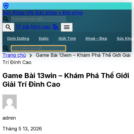
health_and_safety
Sức Khỏe VN
Sức khỏe • Đời sống
search
rss_feed
search
menu
17 bài hôm nay
Dinh Dưỡng
Dược
Giới Tính
Khoẻ – Đẹp
Sức Kho
search
chevron_right
Trang chủ
Game Bài 13win – Khám Phá Thế Giới Giải
Trí Đỉnh Cao
Game Bài 13win – Khám Phá Thế Giới
Giải Trí Đỉnh Cao
admin
Tháng 5 13, 2026