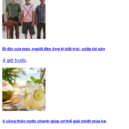
Đi đòi cưa máy, người đàn ông bị bắt trói, cướp tài sản
4 giờ trước
5 công thức nước chanh giúp cơ thể giải nhiệt mùa hè