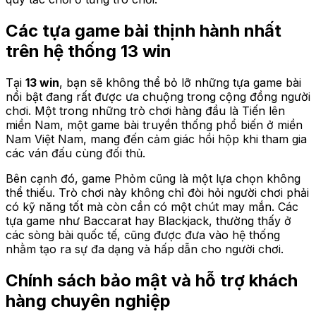
Các tựa game bài thịnh hành nhất
trên hệ thống
13 win
Tại
13 win
, bạn sẽ không thể bỏ lỡ những tựa game bài
nổi bật đang rất được ưa chuộng trong cộng đồng người
chơi. Một trong những trò chơi hàng đầu là Tiến lên
miền Nam, một game bài truyền thống phổ biến ở miền
Nam Việt Nam, mang đến cảm giác hồi hộp khi tham gia
các ván đấu cùng đối thủ.
Bên cạnh đó, game Phỏm cũng là một lựa chọn không
thể thiếu. Trò chơi này không chỉ đòi hỏi người chơi phải
có kỹ năng tốt mà còn cần có một chút may mắn. Các
tựa game như Baccarat hay Blackjack, thường thấy ở
các sòng bài quốc tế, cũng được đưa vào hệ thống
nhằm tạo ra sự đa dạng và hấp dẫn cho người chơi.
Chính sách bảo mật và hỗ trợ khách
hàng chuyên nghiệp