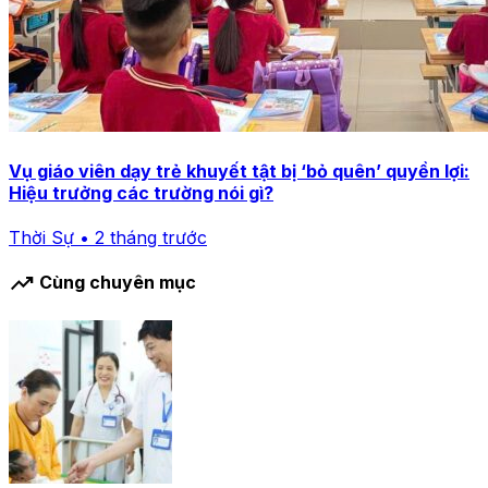
Vụ giáo viên dạy trẻ khuyết tật bị ‘bỏ quên’ quyền lợi:
Hiệu trưởng các trường nói gì?
Thời Sự • 2 tháng trước
trending_up
Cùng chuyên mục