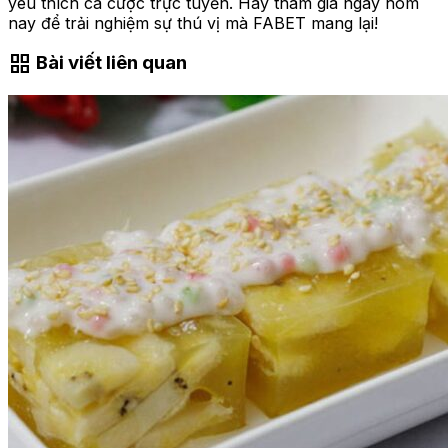
yêu thích cá cược trực tuyến. Hãy tham gia ngay hôm
nay để trải nghiệm sự thú vị mà FABET mang lại!
grid_view
Bài viết liên quan