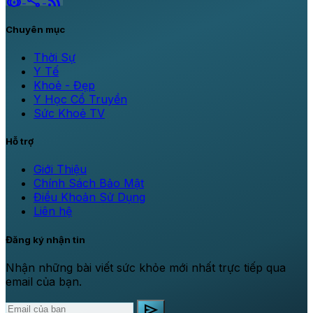
Chuyên mục
Thời Sự
Y Tế
Khoẻ - Đẹp
Y Học Cổ Truyền
Sức Khoẻ TV
Hỗ trợ
Giới Thiệu
Chính Sách Bảo Mật
Điều Khoản Sử Dụng
Liên hệ
Đăng ký nhận tin
Nhận những bài viết sức khỏe mới nhất trực tiếp qua
email của bạn.
send