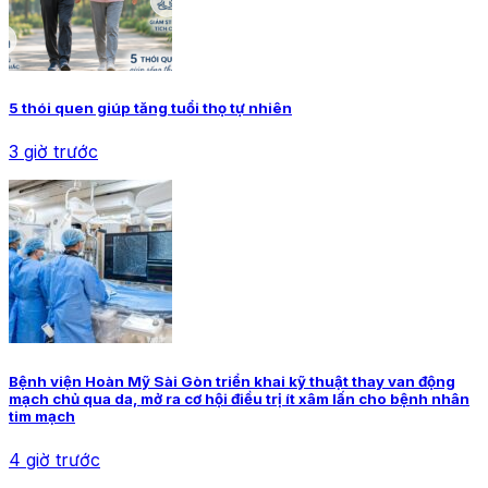
5 thói quen giúp tăng tuổi thọ tự nhiên
3 giờ trước
Bệnh viện Hoàn Mỹ Sài Gòn triển khai kỹ thuật thay van động
mạch chủ qua da, mở ra cơ hội điều trị ít xâm lấn cho bệnh nhân
tim mạch
4 giờ trước