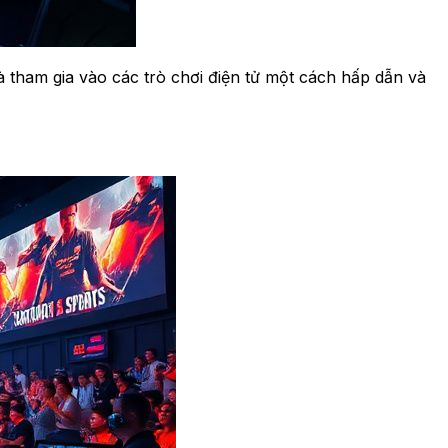
và tham gia vào các trò chơi điện tử một cách hấp dẫn và