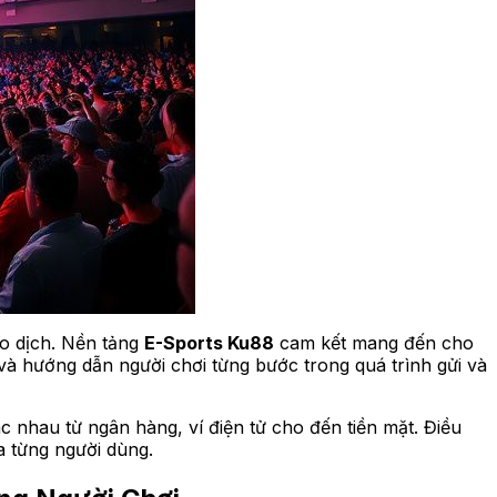
ao dịch. Nền tảng
E-Sports Ku88
cam kết mang đến cho
và hướng dẫn người chơi từng bước trong quá trình gửi và
ác nhau từ ngân hàng, ví điện tử cho đến tiền mặt. Điều
a từng người dùng.