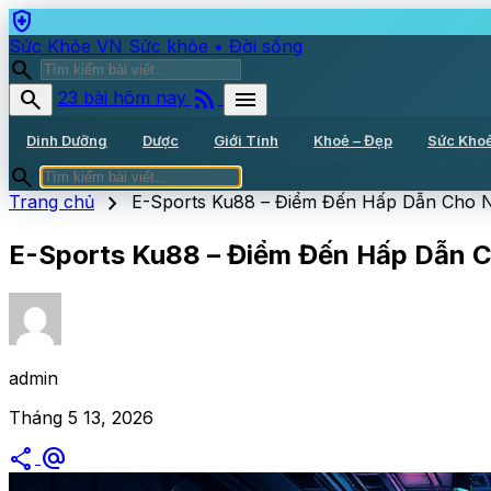
health_and_safety
Sức Khỏe VN
Sức khỏe • Đời sống
search
rss_feed
search
menu
23 bài hôm nay
Dinh Dưỡng
Dược
Giới Tính
Khoẻ – Đẹp
Sức Kho
search
chevron_right
Trang chủ
E-Sports Ku88 – Điểm Đến Hấp Dẫn Cho 
E-Sports Ku88 – Điểm Đến Hấp Dẫn 
admin
Tháng 5 13, 2026
share
alternate_email