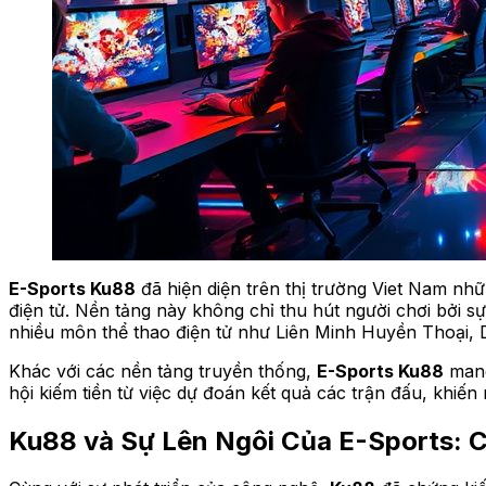
E-Sports Ku88
đã hiện diện trên thị trường Viet Nam nh
điện tử. Nền tảng này không chỉ thu hút người chơi bởi s
nhiều môn thể thao điện tử như Liên Minh Huyền Thoại, D
Khác với các nền tảng truyền thống,
E-Sports Ku88
mang
hội kiếm tiền từ việc dự đoán kết quả các trận đấu, khi
Ku88 và Sự Lên Ngôi Của E-Sports: 