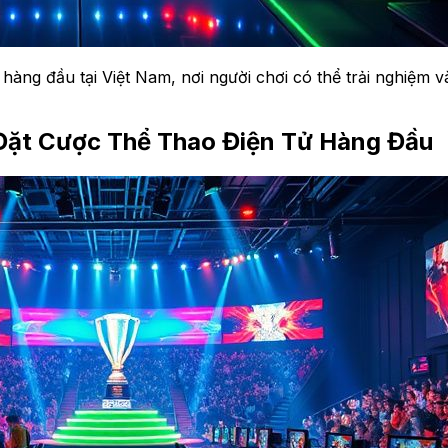
 hàng đầu tại Việt Nam, nơi người chơi có thể trải nghiệm 
Đặt Cược Thể Thao Điện Tử Hàng Đầu