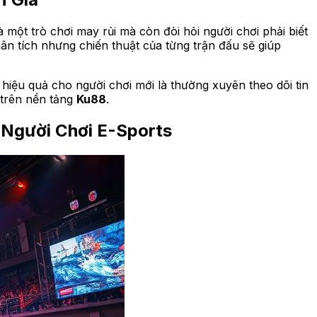
 một trò chơi may rủi mà còn đòi hỏi người chơi phải biết
ân tích nhưng chiến thuật của từng trận đấu sẽ giúp
hiệu quả cho người chơi mới là thường xuyên theo dõi tin
 trên nền tảng
Ku88
.
 Người Chơi E-Sports