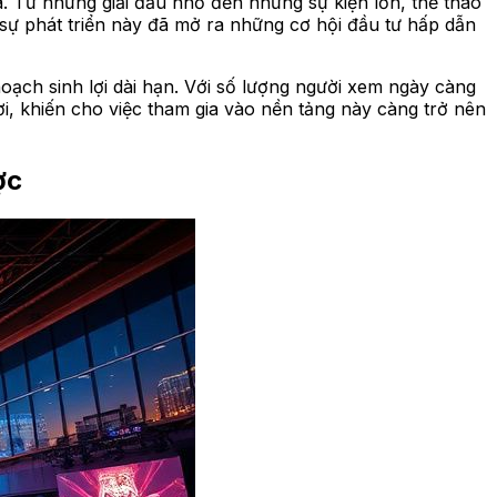
. Từ những giải đấu nhỏ đến những sự kiện lớn, thể thao
 sự phát triển này đã mở ra những cơ hội đầu tư hấp dẫn
ạch sinh lợi dài hạn. Với số lượng người xem ngày càng
ơi, khiến cho việc tham gia vào nền tảng này càng trở nên
ợc