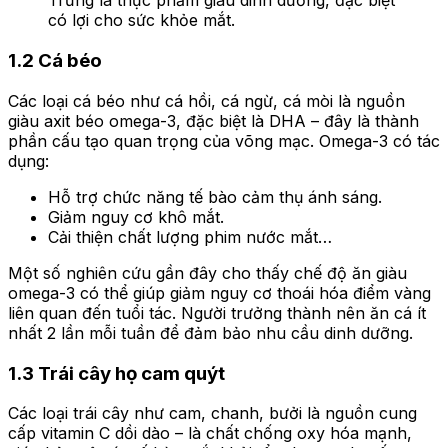
Trứng là thực phẩm giàu dinh dưỡng, đặc biệt
có lợi cho sức khỏe mắt.
1.2 Cá béo
Các loại cá béo như cá hồi, cá ngừ, cá mòi là nguồn
giàu axit béo omega-3, đặc biệt là DHA – đây là thành
phần cấu tạo quan trọng của võng mạc. Omega-3 có tác
dụng:
Hỗ trợ chức năng tế bào cảm thụ ánh sáng.
Giảm nguy cơ khô mắt.
Cải thiện chất lượng phim nước mắt…
Một số nghiên cứu gần đây cho thấy chế độ ăn giàu
omega-3 có thể giúp giảm nguy cơ thoái hóa điểm vàng
liên quan đến tuổi tác. Người trưởng thành nên ăn cá ít
nhất 2 lần mỗi tuần để đảm bảo nhu cầu dinh dưỡng.
1.3 Trái cây họ cam quýt
Các loại trái cây như cam, chanh, bưởi là nguồn cung
cấp vitamin C dồi dào – là chất chống oxy hóa mạnh,