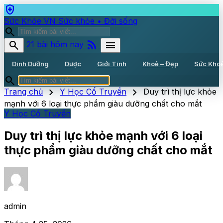
health_and_safety
Sức Khỏe VN
Sức khỏe • Đời sống
search
rss_feed
search
menu
21 bài hôm nay
Dinh Dưỡng
Dược
Giới Tính
Khoẻ – Đẹp
Sức Kho
search
chevron_right
chevron_right
Trang chủ
Y Học Cổ Truyền
Duy trì thị lực khỏe
mạnh với 6 loại thực phẩm giàu dưỡng chất cho mắt
Y Học Cổ Truyền
Duy trì thị lực khỏe mạnh với 6 loại
thực phẩm giàu dưỡng chất cho mắt
admin