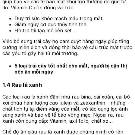
giúp bảo vệ các tế bào mắt khỏi tổn thương do gốc tự
do. Vitamin C còn đóng vai trò:
Duy trì sức khỏe mạch máu trong mắt.
Giảm nguy cơ đục thủy tinh thể.
Hỗ trợ tái tạo mô liên kết…
Việc bổ sung trái cây họ cam quýt hàng ngày giúp tăng
cường miễn dịch và đồng thời bảo vệ cấu trúc mắt trước
các yếu tố gây hại từ môi trường.
5 loại trái cây tốt nhất cho mắt, người bị cận thị
nên ăn mỗi ngày
1.4 Rau lá xanh
Các loại rau lá xanh đậm như rau bina, cải xoăn, cải bó
xôi chứa hàm lượng cao lutein và zeaxanthin – những
chất tích tụ tại điểm vàng của mắt, có tác dụng lọc ánh
sáng xanh và bảo vệ tế bào võng mạc. Ngoài ra, rau
xanh còn cung cấp: Vitamin, axit folic, chất xơ…
Chế độ ăn giàu rau lá xanh được chứng minh có liên