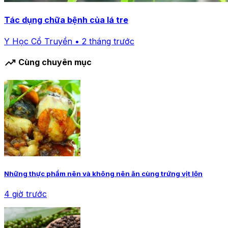
Tác dụng chữa bệnh của lá tre
Y Học Cổ Truyền • 2 tháng trước
trending_up
Cùng chuyên mục
Những thực phẩm nên và không nên ăn cùng trứng vịt lộn
4 giờ trước