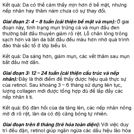
Kết quả: Da có thể cảm thấy mịn hơn ở bề mặt, nhưng
nếp nhăn hay thâm nám chưa có sự thay đổi.
Giai đoạn 2: 4 – 8 tuần (cải thiện bề mặt và mụn):
Ở giai
đoạn này, tình trạng mụn trứng cá và mụn đầu đen
thường bắt đầu thuyên giảm rõ rệt. Lỗ chân lông trông
sạch hơn và làn da bắt đầu đều màu hơn nhờ quá trình
đào thải sắc tố ở lớp biểu bì.
Kết quả: Da sáng hơn, giảm mụn, các vết thâm sau mụn
bắt đầu mờ dần.
Giai đoạn 3: 12 – 24 tuần (cải thiện cấu trúc và nếp
nhăn):
Đây là thời điểm để thấy được hiệu quả thực sự
của retinol. Sau khoảng 3 – 6 tháng sử dụng liên tục,
lượng collagen mới được tổng hợp đủ để lấp đầy các
nếp nhăn li ti.
Kết quả: Độ đàn hồi của da tăng lên, các nếp nhăn nông
mờ đi rõ rệt, làn da có độ căng bóng tự nhiên.
Giai đoạn trên 6 tháng (trẻ hóa toàn diện):
Với việc duy
trì đều đặn, retinol giúp ngăn ngừa các dấu hiệu lão hóa