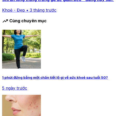
Khoẻ - Đẹp • 3 tháng trước
trending_up
Cùng chuyên mục
1 phút đứng bằng một chân tiết lộ gì về sức khoẻ sau tuổi 50?
5 ngày trước