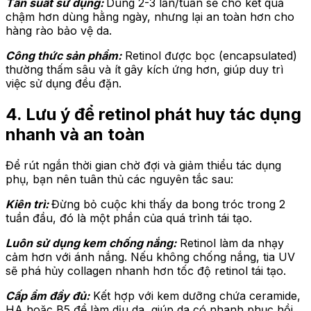
Tần suất sử dụng:
Dùng 2-3 lần/tuần sẽ cho kết quả
chậm hơn dùng hằng ngày, nhưng lại an toàn hơn cho
hàng rào bảo vệ da.
Công thức sản phẩm:
Retinol được bọc (encapsulated)
thường thấm sâu và ít gây kích ứng hơn, giúp duy trì
việc sử dụng đều đặn.
4. Lưu ý để retinol phát huy tác dụng
nhanh và an toàn
Để rút ngắn thời gian chờ đợi và giảm thiểu tác dụng
phụ, bạn nên tuân thủ các nguyên tắc sau:
Kiên trì:
Đừng bỏ cuộc khi thấy da bong tróc trong 2
tuần đầu, đó là một phần của quá trình tái tạo.
Luôn sử dụng kem chống nắng:
Retinol làm da nhạy
cảm hơn với ánh nắng. Nếu không chống nắng, tia UV
sẽ phá hủy collagen nhanh hơn tốc độ retinol tái tạo.
Cấp ẩm đầy đủ:
Kết hợp với kem dưỡng chứa ceramide,
HA hoặc B5 để làm dịu da, giúp da có nhanh phục hồi.