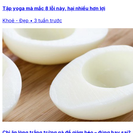
Tập yoga mà mắc 8 lỗi này, hại nhiều hơn lợi
Khoẻ - Đẹp • 3 tuần trước
Chỉ ăn lòng trắng trứng gà để giảm béo – đúng hay sai?