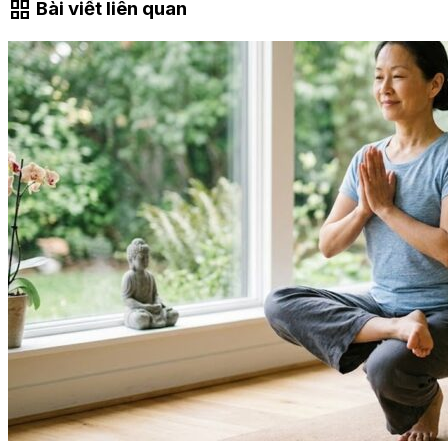
grid_view
Bài viết liên quan