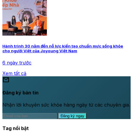
Hành trình 30 năm đến nỗ lực kiến tạo chuẩn mực sống khỏe
cho người Việt của Joyoung Việt Nam
6 ngày trước
Xem tất cả
mail
Đăng ký bản tin
Nhận lời khuyên sức khỏe hàng ngày từ các chuyên gia.
Đăng ký ngay
Tag nổi bật