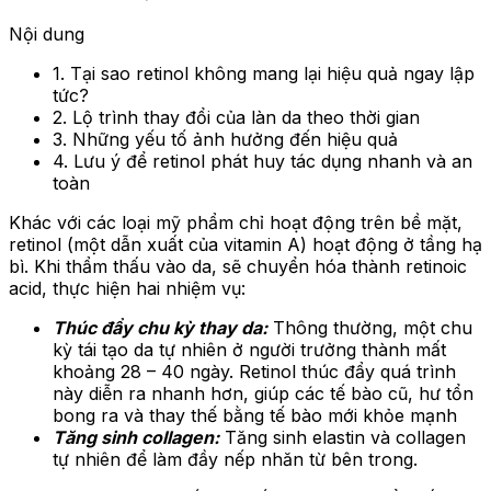
Nội dung
1. Tại sao retinol không mang lại hiệu quả ngay lập
tức?
2. Lộ trình thay đổi của làn da theo thời gian
3. Những yếu tố ảnh hưởng đến hiệu quả
4. Lưu ý để retinol phát huy tác dụng nhanh và an
toàn
Khác với các loại mỹ phẩm chỉ hoạt động trên bề mặt,
retinol (một dẫn xuất của vitamin A) hoạt động ở tầng hạ
bì. Khi thẩm thấu vào da, sẽ chuyển hóa thành retinoic
acid, thực hiện hai nhiệm vụ:
Thúc đẩy chu kỳ thay da:
Thông thường, một chu
kỳ tái tạo da tự nhiên ở người trưởng thành mất
khoảng 28 – 40 ngày. Retinol thúc đẩy quá trình
này diễn ra nhanh hơn, giúp các tế bào cũ, hư tổn
bong ra và thay thế bằng tế bào mới khỏe mạnh
Tăng sinh collagen:
Tăng sinh elastin và collagen
tự nhiên để làm đầy nếp nhăn từ bên trong.