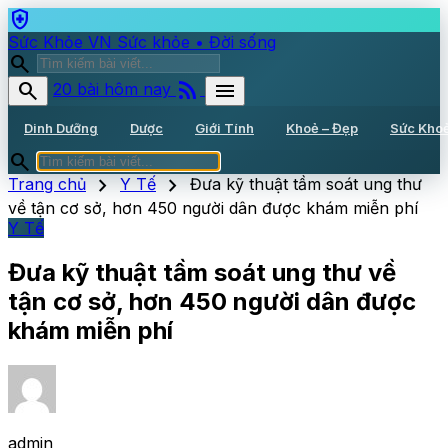
health_and_safety
Sức Khỏe VN
Sức khỏe • Đời sống
search
rss_feed
search
menu
20 bài hôm nay
Dinh Dưỡng
Dược
Giới Tính
Khoẻ – Đẹp
Sức Kho
search
chevron_right
chevron_right
Trang chủ
Y Tế
Đưa kỹ thuật tầm soát ung thư
về tận cơ sở, hơn 450 người dân được khám miễn phí
Y Tế
Đưa kỹ thuật tầm soát ung thư về
tận cơ sở, hơn 450 người dân được
khám miễn phí
admin