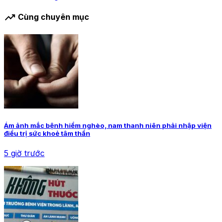
trending_up
Cùng chuyên mục
Ám ảnh mắc bệnh hiểm nghèo, nam thanh niên phải nhập viện
điều trị sức khoẻ tâm thần
5 giờ trước