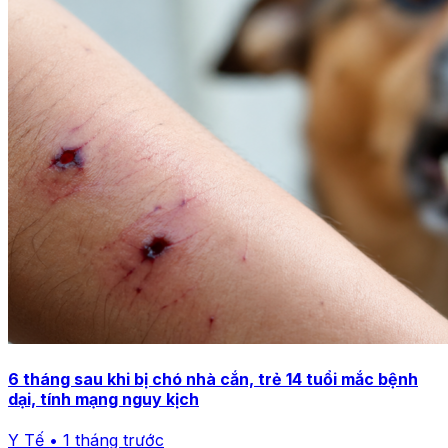
6 tháng sau khi bị chó nhà cắn, trẻ 14 tuổi mắc bệnh
dại, tính mạng nguy kịch
Y Tế • 1 tháng trước