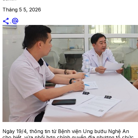
Tháng 5 5, 2026
share
alternate_email
Ngày 19/4, thông tin từ Bệnh viện Ung bướu Nghệ An
cho biết, vừa phối hợp chính quyền địa phương tổ chức