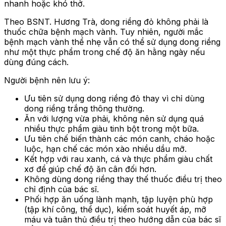
nhanh hoặc khó thở.
Theo BSNT. Hương Trà, dong riềng đỏ không phải là
thuốc chữa bệnh mạch vành. Tuy nhiên, người mắc
bệnh mạch vành thể nhẹ vẫn có thể sử dụng dong riềng
như một thực phẩm trong chế độ ăn hằng ngày nếu
dùng đúng cách.
Người bệnh nên lưu ý:
Ưu tiên sử dụng dong riềng đỏ thay vì chỉ dùng
dong riềng trắng thông thường.
Ăn với lượng vừa phải, không nên sử dụng quá
nhiều thực phẩm giàu tinh bột trong một bữa.
Ưu tiên chế biến thành các món canh, cháo hoặc
luộc, hạn chế các món xào nhiều dầu mỡ.
Kết hợp với rau xanh, cá và thực phẩm giàu chất
xơ để giúp chế độ ăn cân đối hơn.
Không dùng dong riềng thay thế thuốc điều trị theo
chỉ định của bác sĩ.
Phối hợp ăn uống lành mạnh, tập luyện phù hợp
(tập khí công, thể dục), kiểm soát huyết áp, mỡ
máu và tuân thủ điều trị theo hướng dẫn của bác sĩ