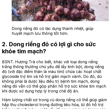
Dong riềng đỏ có tác dụng thanh nhiệt, giúp
huyết mạch lưu thông tốt hơn.
2. Dong riềng đỏ có lợi gì cho sức
khỏe tim mạch?
BSNT. Hương Trà cho biết, khác với loại dong riềng
trắng thông thường chủ yếu để lấy tinh bột, dong riềng
đỏ (với đặc điểm thân lá màu tím) chứa các hoạt chất
glycoside trợ tim và hỗ trợ giãn mạch vành. Do đó, dù
không phải là dược liệu điều trị bệnh tim mạch, dong
riềng đỏ vẫn có thể góp phần hỗ trợ sức khỏe tim mạch
khi được sử dụng hợp lý trong chế độ ăn.
Hàm lượng chất xơ trong củ dong riềng có thể giúp giảm
hấp thu cholesterol trong đường tiêu hóa, từ đó hỗ trợ