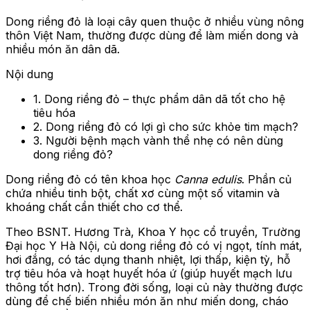
Dong riềng đỏ là loại cây quen thuộc ở nhiều vùng nông
thôn Việt Nam, thường được dùng để làm miến dong và
nhiều món ăn dân dã.
Nội dung
1. Dong riềng đỏ – thực phẩm dân dã tốt cho hệ
tiêu hóa
2. Dong riềng đỏ có lợi gì cho sức khỏe tim mạch?
3. Người bệnh mạch vành thể nhẹ có nên dùng
dong riềng đỏ?
Dong riềng đỏ có tên khoa học
Canna edulis
. Phần củ
chứa nhiều tinh bột, chất xơ cùng một số vitamin và
khoáng chất cần thiết cho cơ thể.
Theo BSNT. Hương Trà, Khoa Y học cổ truyền, Trường
Đại học Y Hà Nội, củ dong riềng đỏ có vị ngọt, tính mát,
hơi đắng, có tác dụng thanh nhiệt, lợi thấp, kiện tỳ, hỗ
trợ tiêu hóa và hoạt huyết hóa ứ (giúp huyết mạch lưu
thông tốt hơn). Trong đời sống, loại củ này thường được
dùng để chế biến nhiều món ăn như miến dong, cháo