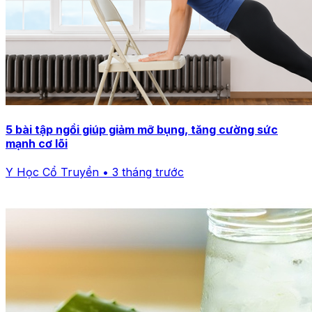
5 bài tập ngồi giúp giảm mỡ bụng, tăng cường sức
mạnh cơ lõi
Y Học Cổ Truyền • 3 tháng trước