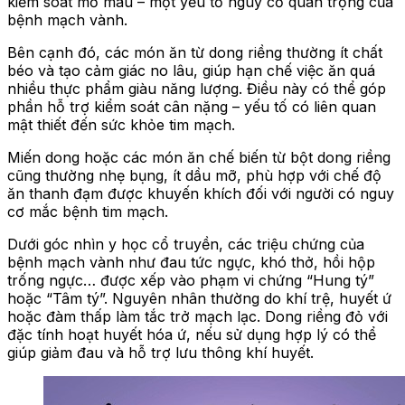
kiểm soát mỡ máu – một yếu tố nguy cơ quan trọng của
bệnh mạch vành.
Bên cạnh đó, các món ăn từ dong riềng thường ít chất
béo và tạo cảm giác no lâu, giúp hạn chế việc ăn quá
nhiều thực phẩm giàu năng lượng. Điều này có thể góp
phần hỗ trợ kiểm soát cân nặng – yếu tố có liên quan
mật thiết đến sức khỏe tim mạch.
Miến dong hoặc các món ăn chế biến từ bột dong riềng
cũng thường nhẹ bụng, ít dầu mỡ, phù hợp với chế độ
ăn thanh đạm được khuyến khích đối với người có nguy
cơ mắc bệnh tim mạch.
Dưới góc nhìn y học cổ truyền, các triệu chứng của
bệnh mạch vành như đau tức ngực, khó thở, hồi hộp
trống ngực… được xếp vào phạm vi chứng “Hung tý”
hoặc “Tâm tý”. Nguyên nhân thường do khí trệ, huyết ứ
hoặc đàm thấp làm tắc trở mạch lạc. Dong riềng đỏ với
đặc tính hoạt huyết hóa ứ, nếu sử dụng hợp lý có thể
giúp giảm đau và hỗ trợ lưu thông khí huyết.