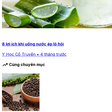
8 lợi ích khi uống nước ép lô hội
Y Học Cổ Truyền • 4 tháng trước
trending_up
Cùng chuyên mục