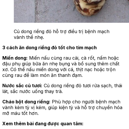
Củ dong riềng đỏ hỗ trợ điều trị bệnh mạch
vành thể nhẹ.
3 cách ăn dong riềng đỏ tốt cho tim mạch
Miến dong:
Miến nấu cùng rau cải, cà rốt, nấm hoặc
đậu phụ giúp bữa ăn nhẹ bụng và bổ sung thêm chất
xơ. Có thể nấu miến dong với cá, thịt nạc hoặc trộn
cùng rau để làm món ăn thanh đạm.
Nước sắc củ tươi:
Củ dong riềng đỏ tươi rửa sạch, thái
lát, sắc nước uống thay trà.
Cháo bột dong riềng:
Phù hợp cho người bệnh mạch
vành kèm tỳ vị kém, giúp kiện tỳ và hỗ trợ chuyển hóa
mỡ máu tốt hơn.
Xem thêm bài đang được quan tâm: