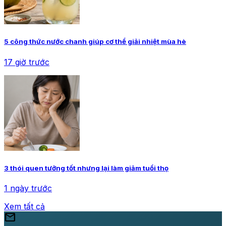
5 công thức nước chanh giúp cơ thể giải nhiệt mùa hè
17 giờ trước
3 thói quen tưởng tốt nhưng lại làm giảm tuổi thọ
1 ngày trước
Xem tất cả
mail