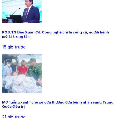
PGS.TS Đào Xuân Cơ: Công nghệ chỉ là công cụ, người bệnh
mới là trung tâm
15 giờ trước
Mở ‘luồng xanh’ cho xe cứu thương đưa bệnh nhân sang Trung
Quốc điều trị
21 giờ trước