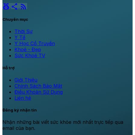
social_leaderboard
share
rss_feed
Chuyên mục
Thời Sự
Y Tế
Y Học Cổ Truyền
Khoẻ - Đẹp
Sức Khoẻ TV
Hỗ trợ
Giới Thiệu
Chính Sách Bảo Mật
Điều Khoản Sử Dụng
Liên hệ
Đăng ký nhận tin
Nhận những bài viết sức khỏe mới nhất trực tiếp qua
email của bạn.