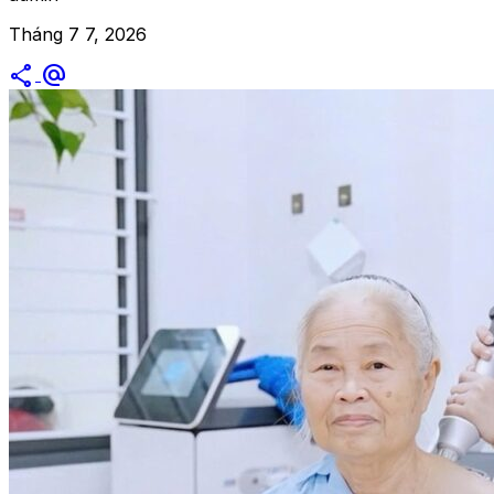
Tháng 7 7, 2026
share
alternate_email