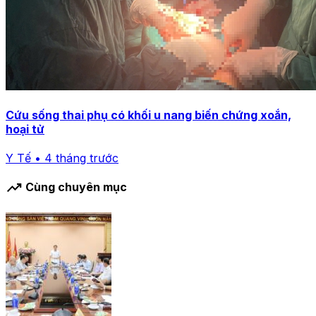
Cứu sống thai phụ có khối u nang biến chứng xoắn,
hoại tử
Y Tế • 4 tháng trước
trending_up
Cùng chuyên mục