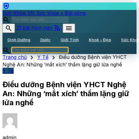
health_and_safety
Sức Khỏe VN
Sức khỏe • Đời sống
search
rss_feed
search
menu
21 bài hôm nay
Dinh Dưỡng
Dược
Giới Tính
Khoẻ – Đẹp
Sức Kho
search
chevron_right
chevron_right
Trang chủ
Y Tế
Điều dưỡng Bệnh viện YHCT
Nghệ An: Những ‘mắt xích’ thầm lặng giữ lửa nghề
Y Tế
Điều dưỡng Bệnh viện YHCT Nghệ
An: Những ‘mắt xích’ thầm lặng giữ
lửa nghề
admin