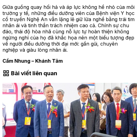
Giữa guồng quay hối hả và áp lực không hề nhỏ của môi
trường y tế, những điều dưỡng viên của Bệnh viện Y học
cổ truyền Nghệ An vẫn lặng lẽ giữ lửa nghề bằng trái tim
nhân ái và tinh thần trách nhiệm cao cả. Chính sự chu
đáo, thái độ hòa nhã cùng nỗ lực tự hoàn thiện không
ngừng nghỉ của họ đã khắc họa nên một biểu tượng đẹp
về người điều dưỡng thời đại mới: gần gũi, chuyên
nghiệp và giàu lòng nhân ái.
Cẩm Nhung – Khánh Tâm
grid_view
Bài viết liên quan