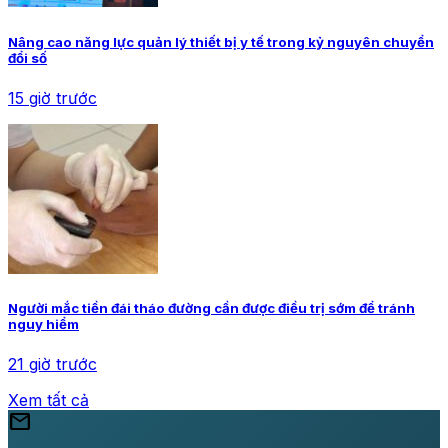
Nâng cao năng lực quản lý thiết bị y tế trong kỷ nguyên chuyển
đổi số
15 giờ trước
Người mắc tiền đái tháo đường cần được điều trị sớm để tránh
nguy hiểm
21 giờ trước
Xem tất cả
mail