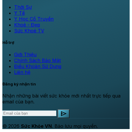
Thời Sự
Y Tế
Y Học Cổ Truyền
Khoẻ - Đẹp
Sức Khoẻ TV
Hỗ trợ
Giới Thiệu
Chính Sách Bảo Mật
Điều Khoản Sử Dụng
Liên hệ
Đăng ký nhận tin
Nhận những bài viết sức khỏe mới nhất trực tiếp qua
email của bạn.
send
© 2026
Sức Khỏe VN
. Bảo lưu mọi quyền.