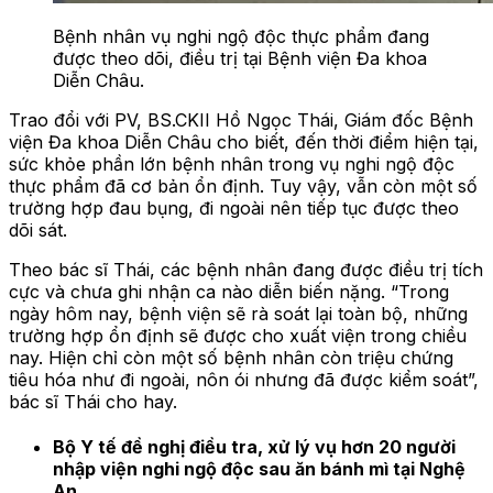
Bệnh nhân vụ nghi ngộ độc thực phẩm đang
được theo dõi, điều trị tại Bệnh viện Đa khoa
Diễn Châu.
Trao đổi với PV, BS.CKII Hồ Ngọc Thái, Giám đốc Bệnh
viện Đa khoa Diễn Châu cho biết, đến thời điểm hiện tại,
sức khỏe phần lớn bệnh nhân trong vụ nghi ngộ độc
thực phẩm đã cơ bản ổn định. Tuy vậy, vẫn còn một số
trường hợp đau bụng, đi ngoài nên tiếp tục được theo
dõi sát.
Theo bác sĩ Thái, các bệnh nhân đang được điều trị tích
cực và chưa ghi nhận ca nào diễn biến nặng. “Trong
ngày hôm nay, bệnh viện sẽ rà soát lại toàn bộ, những
trường hợp ổn định sẽ được cho xuất viện trong chiều
nay. Hiện chỉ còn một số bệnh nhân còn triệu chứng
tiêu hóa như đi ngoài, nôn ói nhưng đã được kiểm soát”,
bác sĩ Thái cho hay.
Bộ Y tế đề nghị điều tra, xử lý vụ hơn 20 người
nhập viện nghi ngộ độc sau ăn bánh mì tại Nghệ
An