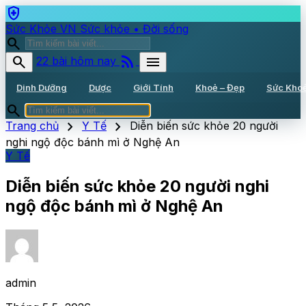
health_and_safety
Sức Khỏe VN
Sức khỏe • Đời sống
search
rss_feed
search
menu
22 bài hôm nay
Dinh Dưỡng
Dược
Giới Tính
Khoẻ – Đẹp
Sức Kho
search
chevron_right
chevron_right
Trang chủ
Y Tế
Diễn biến sức khỏe 20 người
nghi ngộ độc bánh mì ở Nghệ An
Y Tế
Diễn biến sức khỏe 20 người nghi
ngộ độc bánh mì ở Nghệ An
admin