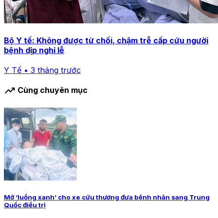
Bộ Y tế: Không được từ chối, chậm trễ cấp cứu người
bệnh dịp nghỉ lễ
Y Tế • 3 tháng trước
trending_up
Cùng chuyên mục
Mở ‘luồng xanh’ cho xe cứu thương đưa bệnh nhân sang Trung
Quốc điều trị