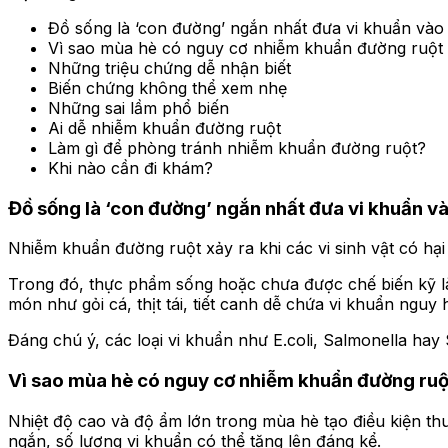
Đồ sống là ‘con đường’ ngắn nhất đưa vi khuẩn vào
Vì sao mùa hè có nguy cơ nhiễm khuẩn đường ruột 
Những triệu chứng dễ nhận biết
Biến chứng không thể xem nhẹ
Những sai lầm phổ biến
Ai dễ nhiễm khuẩn đường ruột
Làm gì để phòng tránh nhiễm khuẩn đường ruột?
Khi nào cần đi khám?
Đồ sống là ‘con đường’ ngắn nhất đưa vi khuẩn và
Nhiễm khuẩn đường ruột xảy ra khi các vi sinh vật có hạ
Trong đó, thực phẩm sống hoặc chưa được chế biến kỹ là 
món như gỏi cá, thịt tái, tiết canh dễ chứa vi khuẩn nguy 
Đáng chú ý, các loại vi khuẩn như E.coli, Salmonella hay
Vì sao mùa hè có nguy cơ nhiễm khuẩn đường ruộ
Nhiệt độ cao và độ ẩm lớn trong mùa hè tạo điều kiện th
ngắn, số lượng vi khuẩn có thể tăng lên đáng kể.