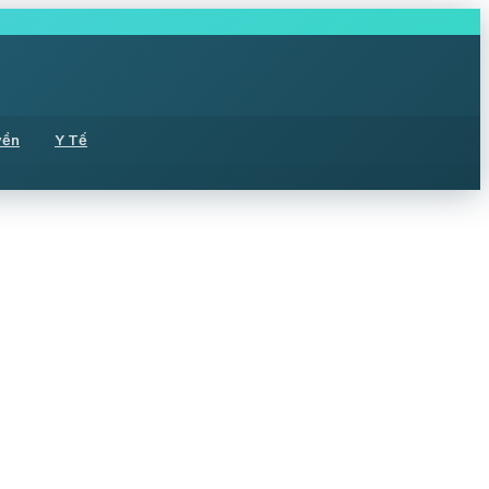
yền
Y Tế