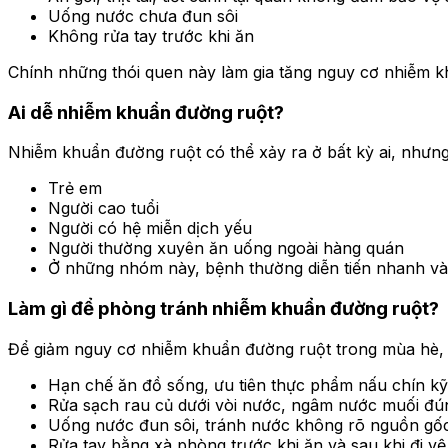
Uống nước chưa đun sôi
Không rửa tay trước khi ăn
Chính những thói quen này làm gia tăng nguy cơ nhiễm 
Ai dễ nhiễm khuẩn đường ruột?
Nhiễm khuẩn đường ruột có thể xảy ra ở bất kỳ ai, như
Trẻ em
Người cao tuổi
Người có hệ miễn dịch yếu
Người thường xuyên ăn uống ngoài hàng quán
Ở những nhóm này, bệnh thường diễn tiến nhanh và
Làm gì để phòng tránh nhiễm khuẩn đường ruột?
Để giảm nguy cơ nhiễm khuẩn đường ruột trong mùa hè, 
Hạn chế ăn đồ sống, ưu tiên thực phẩm nấu chín kỹ
Rửa sạch rau củ dưới vòi nước, ngâm nước muối đú
Uống nước đun sôi, tránh nước không rõ nguồn gố
Rửa tay bằng xà phòng trước khi ăn và sau khi đi vệ