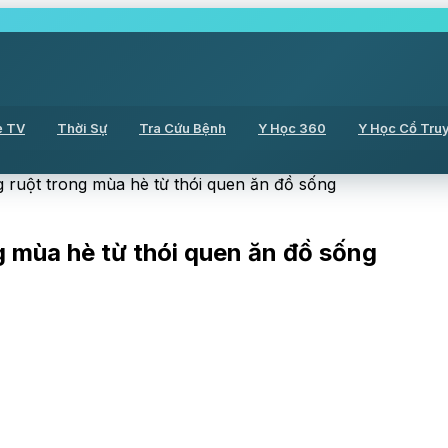
ẻ TV
Thời Sự
Tra Cứu Bệnh
Y Học 360
Y Học Cổ Tru
ruột trong mùa hè từ thói quen ăn đồ sống
 mùa hè từ thói quen ăn đồ sống