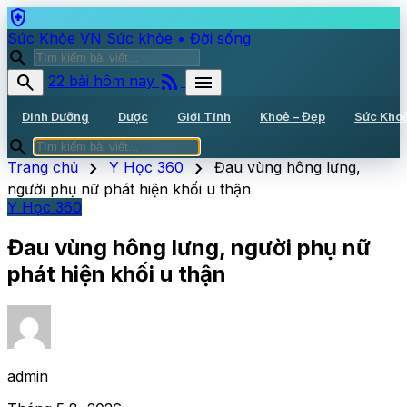
health_and_safety
Sức Khỏe VN
Sức khỏe • Đời sống
search
rss_feed
search
menu
22 bài hôm nay
Dinh Dưỡng
Dược
Giới Tính
Khoẻ – Đẹp
Sức Kho
search
chevron_right
chevron_right
Trang chủ
Y Học 360
Đau vùng hông lưng,
người phụ nữ phát hiện khối u thận
Y Học 360
Đau vùng hông lưng, người phụ nữ
phát hiện khối u thận
admin