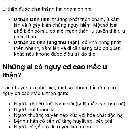
U thận được chia thành hai nhóm chính:
U thận lành tính
: thường phát triển chậm, ít xâm
lấn và ít gây biến chứng nguy hiểm. Một số loại
phổ biến gồm u cơ mỡ mạch thận, u tuyến thận, u
nang thận…
U thận ác tính (ung thư thận)
: có khả năng phát
triển nhanh, xâm lấn và di căn sang các cơ quan
khác nếu không được điều trị kịp thời.
Những ai có nguy cơ cao mắc u
thận?
Các chuyên gia cho biết, một số nhóm đối tượng có
nguy cơ cao mắc u thận gồm:
Người trên 50 tuổi Nam giới (tỷ lệ mắc cao hơn nữ)
Người hút thuốc lá
Người thường xuyên tiếp xúc với hóa chất độc hại
Bệnh nhân có tiền sử tăng huyết áp, béo phì
Người có yếu tố di truyền liên quan