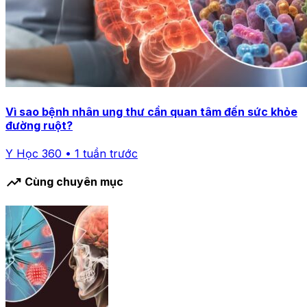
Vì sao bệnh nhân ung thư cần quan tâm đến sức khỏe
đường ruột?
Y Học 360 • 1 tuần trước
trending_up
Cùng chuyên mục