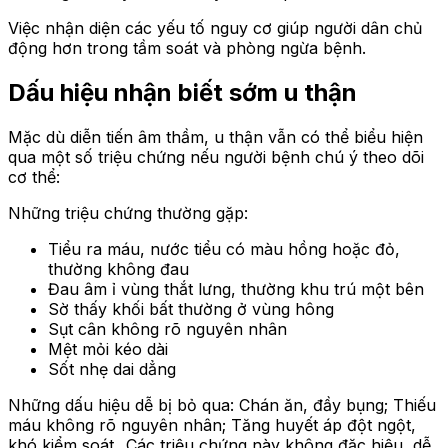
Việc nhận diện các yếu tố nguy cơ giúp người dân chủ
động hơn trong tầm soát và phòng ngừa bệnh.
Dấu hiệu nhận biết sớm u thận
Mặc dù diễn tiến âm thầm, u thận vẫn có thể biểu hiện
qua một số triệu chứng nếu người bệnh chú ý theo dõi
cơ thể:
Những triệu chứng thường gặp:
Tiểu ra máu, nước tiểu có màu hồng hoặc đỏ,
thường không đau
Đau âm ỉ vùng thắt lưng, thường khu trú một bên
Sờ thấy khối bất thường ở vùng hông
Sụt cân không rõ nguyên nhân
Mệt mỏi kéo dài
Sốt nhẹ dai dẳng
Những dấu hiệu dễ bị bỏ qua: Chán ăn, đầy bụng; Thiếu
máu không rõ nguyên nhân; Tăng huyết áp đột ngột,
khó kiểm soát,..Các triệu chứng này không đặc hiệu, dễ