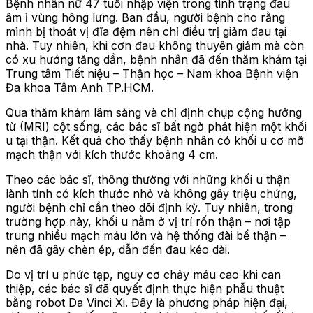
Bệnh nhân nữ 47 tuổi nhập viện trong tình trạng đau
âm ỉ vùng hông lưng. Ban đầu, người bệnh cho rằng
mình bị thoát vị đĩa đệm nên chỉ điều trị giảm đau tại
nhà. Tuy nhiên, khi cơn đau không thuyên giảm mà còn
có xu hướng tăng dần, bệnh nhân đã đến thăm khám tại
Trung tâm Tiết niệu – Thận học – Nam khoa Bệnh viện
Đa khoa Tâm Anh TP.HCM.
Qua thăm khám lâm sàng và chỉ định chụp cộng hưởng
từ (MRI) cột sống, các bác sĩ bất ngờ phát hiện một khối
u tại thận. Kết quả cho thấy bệnh nhân có khối u cơ mỡ
mạch thận với kích thước khoảng 4 cm.
Theo các bác sĩ, thông thường với những khối u thận
lành tính có kích thước nhỏ và không gây triệu chứng,
người bệnh chỉ cần theo dõi định kỳ. Tuy nhiên, trong
trường hợp này, khối u nằm ở vị trí rốn thận – nơi tập
trung nhiều mạch máu lớn và hệ thống đài bể thận –
nên đã gây chèn ép, dẫn đến đau kéo dài.
Do vị trí u phức tạp, nguy cơ chảy máu cao khi can
thiệp, các bác sĩ đã quyết định thực hiện phẫu thuật
bằng robot Da Vinci Xi. Đây là phương pháp hiện đại,