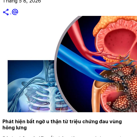
Tháng 5 8, 2026
share
alternate_email
Phát hiện bất ngờ u thận từ triệu chứng đau vùng
hông lưng