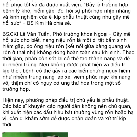
hồi phục tốt và đã được xuất viện. “Đây là trường hợp
bệnh lý khó, hiếm gặp, đòi hỏi sự phối hợp nhịp nhàng
và kinh nghiệm của ê-kíp phẫu thuật cũng như gây mê
hồi sức” – BS Kim Hà chia sẻ.
BS.CKI Lê Văn Tuấn, Phó trưởng khoa Ngoại – Gây mê
hồi sức cho biết, nang niệu rốn là một dị tật bẩm sinh
hiếm gặp, do ống niệu rốn (kết nối giữa bàng quang và
rốn ở thai nhi) không đóng hoàn toàn sau khi sinh. Theo
thời gian, phần còn sót lại có thể tạo thành nang và dễ
bị nhiễm trùng. Nếu không được phát hiện và điều trị
kịp thời, bệnh có thể gây ra các biến chứng nguy hiểm
như nhiễm trùng nang, áp xe, viêm phúc mạc khi nang
vỡ, thậm chí có nguy cơ ung thư hóa trong một số
trường hợp.
Hiện nay, phương pháp điều trị chủ yếu là phẫu thuật.
Các bác sĩ khuyến cáo người dân không nên chủ quan,
khi xuất hiện các dấu hiệu bất thường vùng rốn hoặc hạ
vị, cần đi khám sớm để được chẩn đoán và xử trí kịp
thời.