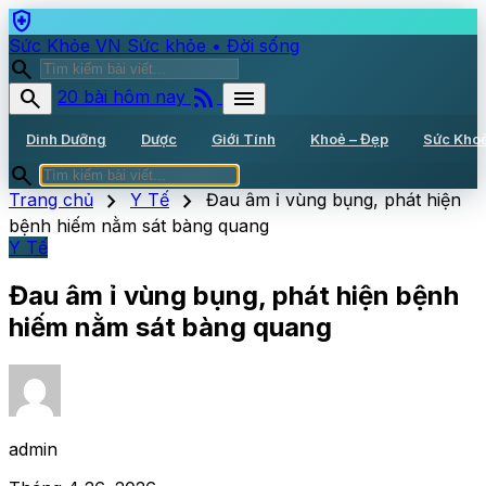
health_and_safety
Sức Khỏe VN
Sức khỏe • Đời sống
search
rss_feed
search
menu
20 bài hôm nay
Dinh Dưỡng
Dược
Giới Tính
Khoẻ – Đẹp
Sức Kho
search
chevron_right
chevron_right
Trang chủ
Y Tế
Đau âm ỉ vùng bụng, phát hiện
bệnh hiếm nằm sát bàng quang
Y Tế
Đau âm ỉ vùng bụng, phát hiện bệnh
hiếm nằm sát bàng quang
admin