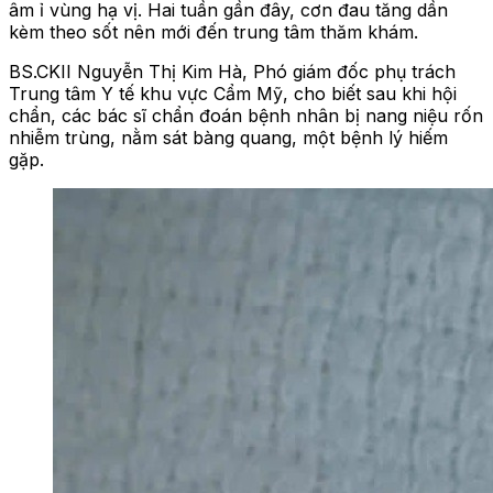
âm ỉ vùng hạ vị. Hai tuần gần đây, cơn đau tăng dần
kèm theo sốt nên mới đến trung tâm thăm khám.
BS.CKII Nguyễn Thị Kim Hà, Phó giám đốc phụ trách
Trung tâm Y tế khu vực Cẩm Mỹ, cho biết sau khi hội
chẩn, các bác sĩ chẩn đoán bệnh nhân bị nang niệu rốn
nhiễm trùng, nằm sát bàng quang, một bệnh lý hiếm
gặp.