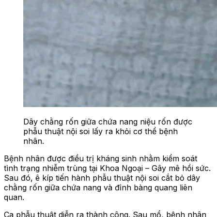
Dây chằng rốn giữa chứa nang niệu rốn được
phẫu thuật nội soi lấy ra khỏi cơ thể bệnh
nhân.
Bệnh nhân được điều trị kháng sinh nhằm kiểm soát
tình trạng nhiễm trùng tại Khoa Ngoại – Gây mê hồi sức.
Sau đó, ê kíp tiến hành phẫu thuật nội soi cắt bỏ dây
chằng rốn giữa chứa nang và đỉnh bàng quang liên
quan.
Ca phẫu thuật diễn ra thành công. Sau mổ, bệnh nhân