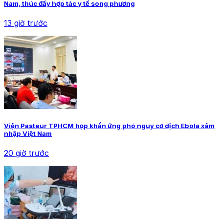
Nam, thúc đẩy hợp tác y tế song phương
13 giờ trước
Viện Pasteur TPHCM họp khẩn ứng phó nguy cơ dịch Ebola xâm
nhập Việt Nam
20 giờ trước