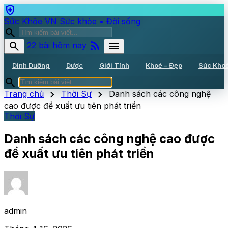
health_and_safety
Sức Khỏe VN
Sức khỏe • Đời sống
search
rss_feed
search
menu
22 bài hôm nay
Dinh Dưỡng
Dược
Giới Tính
Khoẻ – Đẹp
Sức Kho
search
chevron_right
chevron_right
Trang chủ
Thời Sự
Danh sách các công nghệ
cao được đề xuất ưu tiên phát triển
Thời Sự
Danh sách các công nghệ cao được
đề xuất ưu tiên phát triển
admin