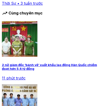
Thời Sự • 3 tuần trước
trending_up
Cùng chuyên mục
2 nữ giám đốc ‘bánh vẽ’ xuất khẩu lao động Hàn Quốc chiếm
đoạt hơn 5,6 tỷ đồng
11 phút trước