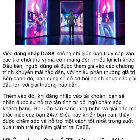
Việc
đăng nhập Da88
không chỉ giúp bạn truy cập vào
các trò chơi thú vị mà còn mang đến nhiều lợi ích khác.
Đầu tiên, người dùng sẽ được tham gia vào các chương
trình khuyến mãi hấp dẫn, với nhiều phần thưởng giá trị.
Bên cạnh đó, bạn cũng sẽ có cơ hội chinh phục các giải
đấu lớn với giải thưởng hấp dẫn.
Thêm vào đó, khi đăng nhập vào tài khoản, bạn sẽ
nhận được sự hỗ trợ tận tình từ đội ngũ chăm sóc
khách hàng. Họ luôn sẵn sàng lắng nghe và giải đáp mọi
thắc mắc của bạn 24/7. Điều này khiến bạn cảm thấy
được chăm sóc và hỗ trợ một cách tốt nhất trong suốt
quá trình trải nghiệm giải trí tại Da88.