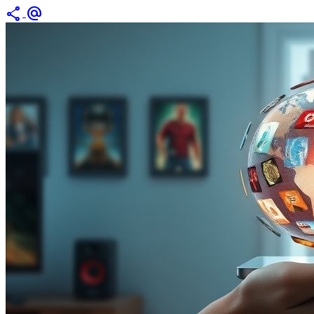
share
alternate_email