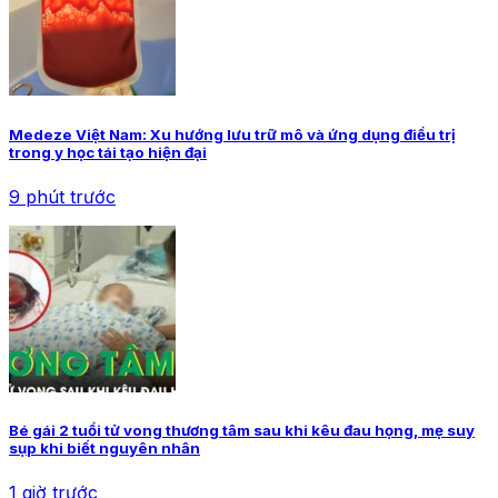
Medeze Việt Nam: Xu hướng lưu trữ mô và ứng dụng điều trị
trong y học tái tạo hiện đại
9 phút trước
Bé gái 2 tuổi tử vong thương tâm sau khi kêu đau họng, mẹ suy
sụp khi biết nguyên nhân
1 giờ trước