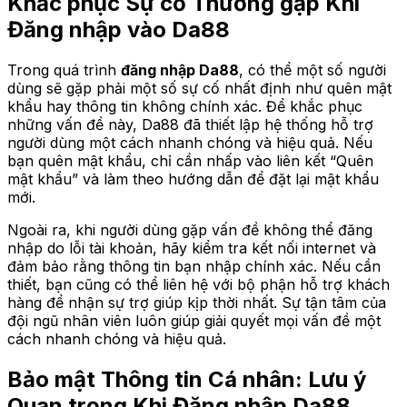
Khắc phục Sự cố Thường gặp Khi
Đăng nhập vào Da88
Trong quá trình
đăng nhập Da88
, có thể một số người
dùng sẽ gặp phải một số sự cố nhất định như quên mật
khẩu hay thông tin không chính xác. Để khắc phục
những vấn đề này, Da88 đã thiết lập hệ thống hỗ trợ
người dùng một cách nhanh chóng và hiệu quả. Nếu
bạn quên mật khẩu, chỉ cần nhấp vào liên kết “Quên
mật khẩu” và làm theo hướng dẫn để đặt lại mật khẩu
mới.
Ngoài ra, khi người dùng gặp vấn đề không thể đăng
nhập do lỗi tài khoản, hãy kiểm tra kết nối internet và
đảm bảo rằng thông tin bạn nhập chính xác. Nếu cần
thiết, bạn cũng có thể liên hệ với bộ phận hỗ trợ khách
hàng để nhận sự trợ giúp kịp thời nhất. Sự tận tâm của
đội ngũ nhân viên luôn giúp giải quyết mọi vấn đề một
cách nhanh chóng và hiệu quả.
Bảo mật Thông tin Cá nhân: Lưu ý
Quan trọng Khi
Đăng nhập Da88