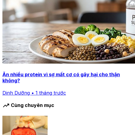
Ăn nhiều protein vì sợ mất cơ có gây hại cho thận
không?
Dinh Dưỡng • 1 tháng trước
trending_up
Cùng chuyên mục