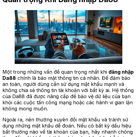
Một trong những vấn đề quan trọng nhất khi
đăng nhập
Da88
chính là bảo mật thông tin cá nhân. Để đảm bảo
an toàn, người dùng cần sử dụng mật khẩu mạnh và
không chia sẻ thông tin tài khoản với bất kỳ ai. Hệ thống
của Da88 đã được nâng cấp để bảo vệ dữ liệu của bạn
khỏi các cuộc tấn công mạng hoặc các hành vi gian lận
không mong muốn.
Ngoài ra, nên thường xuyên đổi mật khẩu và tránh sử
dụng những mật khẩu dễ đoán. Nếu có bất kỳ dấu hiệu
bất thường nào về tài khoản của bạn, hãy nhanh chóng