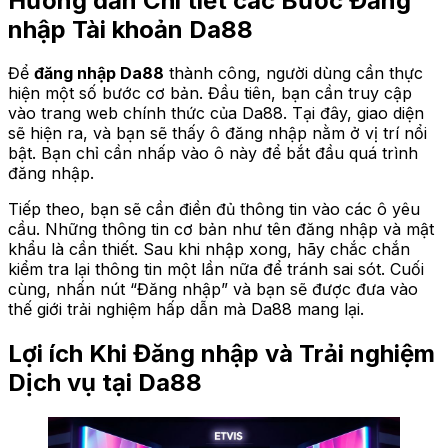
Hướng dẫn Chi tiết các Bước Đăng
nhập Tài khoản Da88
Để
đăng nhập Da88
thành công, người dùng cần thực
hiện một số bước cơ bản. Đầu tiên, bạn cần truy cập
vào trang web chính thức của Da88. Tại đây, giao diện
sẽ hiện ra, và bạn sẽ thấy ô đăng nhập nằm ở vị trí nổi
bật. Bạn chỉ cần nhấp vào ô này để bắt đầu quá trình
đăng nhập.
Tiếp theo, bạn sẽ cần điền đủ thông tin vào các ô yêu
cầu. Những thông tin cơ bản như tên đăng nhập và mật
khẩu là cần thiết. Sau khi nhập xong, hãy chắc chắn
kiểm tra lại thông tin một lần nữa để tránh sai sót. Cuối
cùng, nhấn nút “Đăng nhập” và bạn sẽ được đưa vào
thế giới trải nghiệm hấp dẫn mà Da88 mang lại.
Lợi ích Khi Đăng nhập và Trải nghiệm
Dịch vụ tại Da88