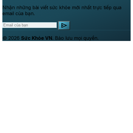
Nhận những bài viết sức khỏe mới nhất trực tiếp qua
email của bạn.
send
© 2026
Sức Khỏe VN
. Bảo lưu mọi quyền.