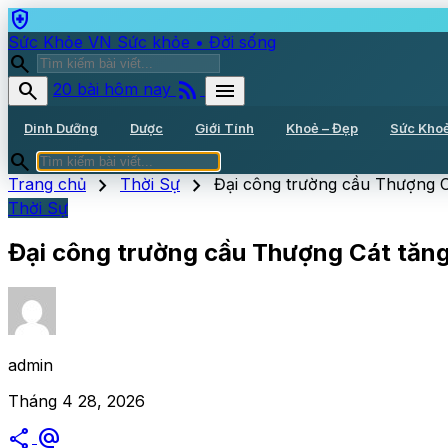
health_and_safety
Sức Khỏe VN
Sức khỏe • Đời sống
search
rss_feed
search
menu
20 bài hôm nay
Dinh Dưỡng
Dược
Giới Tính
Khoẻ – Đẹp
Sức Kho
search
chevron_right
chevron_right
Trang chủ
Thời Sự
Đại công trường cầu Thượng C
Thời Sự
Đại công trường cầu Thượng Cát tăng
admin
Tháng 4 28, 2026
share
alternate_email