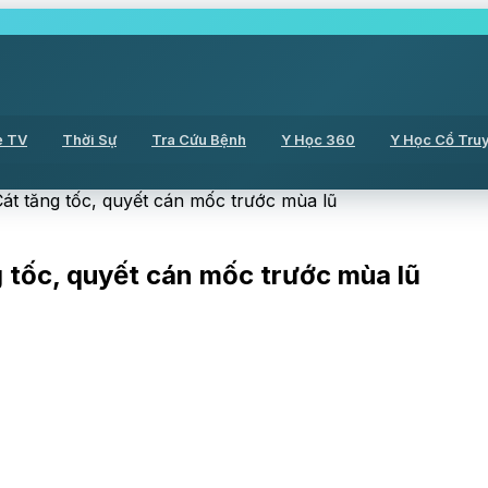
ẻ TV
Thời Sự
Tra Cứu Bệnh
Y Học 360
Y Học Cổ Tru
át tăng tốc, quyết cán mốc trước mùa lũ
 tốc, quyết cán mốc trước mùa lũ