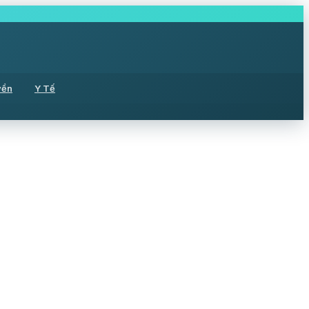
yền
Y Tế