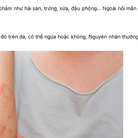
c phẩm như hải sản, trứng, sữa, đậu phộng… Ngoài nổi mẩn
đỏ trên da, có thể ngứa hoặc không. Nguyên nhân thường 