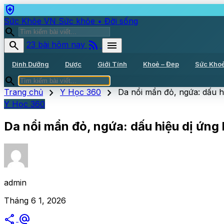
health_and_safety
Sức Khỏe VN
Sức khỏe • Đời sống
search
rss_feed
search
menu
23 bài hôm nay
Dinh Dưỡng
Dược
Giới Tính
Khoẻ – Đẹp
Sức Kho
search
chevron_right
chevron_right
Trang chủ
Y Học 360
Da nổi mẩn đỏ, ngứa: dấu h
Y Học 360
Da nổi mẩn đỏ, ngứa: dấu hiệu dị ứng
admin
Tháng 6 1, 2026
share
alternate_email