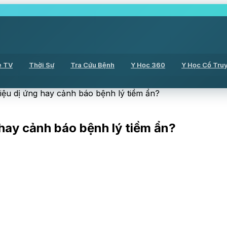
ẻ TV
Thời Sự
Tra Cứu Bệnh
Y Học 360
Y Học Cổ Tru
iệu dị ứng hay cảnh báo bệnh lý tiềm ẩn?
 hay cảnh báo bệnh lý tiềm ẩn?