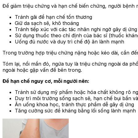
Để giảm triệu chứng và hạn chế biến chứng, người bệnh 
Tránh gãi để hạn chế tổn thương
Giữ da sạch sẽ, khô thoáng
Tránh tiếp xúc với các tác nhân nghi ngờ gây dị ứng
Sử dụng thuốc theo chỉ định của bác sĩ (thuốc khán
Uống đủ nước và duy trì chế độ ăn lành mạnh
Trong trường hợp triệu chứng nặng hoặc kéo dài, cần đến
Tóm lại, nổi mẩn đỏ, ngứa tuy là triệu chứng ngoài da p
ngoài hoặc gặp vấn đề bên trong.
Để hạn chế nguy cơ, mỗi người nên:
Tránh sử dụng mỹ phẩm hoặc hóa chất không rõ n
Duy trì môi trường sống sạch sẽ, hạn chế bụi bẩn v
Ăn uống khoa học, tránh thực phẩm dễ gây dị ứng
Tăng cường sức đề kháng bằng lối sống lành mạnh