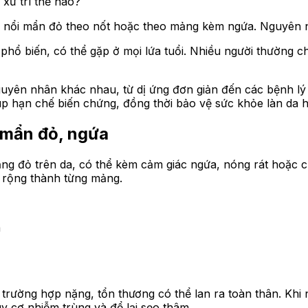
xử trí thế nào?
da nổi mẩn đỏ theo nốt hoặc theo mảng kèm ngứa. Nguyên 
phổ biến, có thể gặp ở mọi lứa tuổi. Nhiều người thường 
uyên nhân khác nhau, từ dị ứng đơn giản đến các bệnh lý t
p hạn chế biến chứng, đồng thời bảo vệ sức khỏe làn da h
 mẩn đỏ, ngứa
mảng đỏ trên da, có thể kèm cảm giác ngứa, nóng rát hoặc
n rộng thành từng mảng.
a
số trường hợp nặng, tổn thương có thể lan ra toàn thân. Kh
uy cơ nhiễm trùng và để lại sẹo thâm.