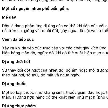
Một số nguyên nhân phổ biến gồm:
Mề đay
Đây là dạng phản ứng dị ứng của cơ thể khi tiếp xúc với
nổi trên da, giống vết muỗi đốt, gây ngứa dữ dội và có th
Viêm da tiếp xúc
Xảy ra khi da tiếp xúc trực tiếp với các chất gây kích ứn
hiện bằng mẩn đỏ, ngứa; đôi khi có thể xuất hiện mụn n
Dị ứng thời tiết
Sự thay đổi đột ngột của nhiệt độ, độ ẩm hoặc môi trườ
theo hắt hơi, sổ mũi, đỏ mắt và ngứa ngáy.
Dị ứng thuốc
Một số loại thuốc như kháng sinh, thuốc giảm đau hoặc t
thân. Trường hợp nặng có thể xuất hiện phù mạch (phù Q
Dị ứng thực phẩm