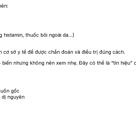
nên:
g histamin, thuốc bôi ngoài da…)
 cơ sở y tế để được chẩn đoán và điều trị đúng cách.
hổ biến nhưng không nên xem nhẹ. Đây có thể là “tín hiệu”
guồn gốc
à dị nguyên