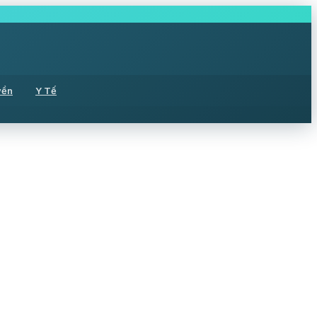
yền
Y Tế