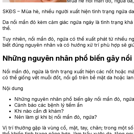
Mùa hè nổi mẩn đỏ, ngứa da, 
SKĐS – Mùa hè, nhiều người xuất hiện tình trạng ngứa 
Da nổi mẩn đỏ kèm cảm giác ngứa ngáy là tình trạng khá 
thể.
Tuy nhiên, nổi mẩn đỏ, ngứa có thể xuất phát từ nhiều ng
biết đúng nguyên nhân và có hướng xử trí phù hợp sẽ giú
Những nguyên nhân phổ biến gây nổi
Nổi mẩn đỏ, ngứa là tình trạng xuất hiện các nốt hoặc 
có thể giống vết muỗi đốt, nổi gồ trên bề mặt da hoặc la
Nội dung
Những nguyên nhân phổ biến gây nổi mẩn đỏ, ngứ
Cảnh báo các bệnh lý tiềm ẩn
Khi nào cần đi khám?
Nên làm gì khi bị nổi mẩn đỏ, ngứa?
Vị trí thường gặp là vùng cổ, mặt, tay, chân; trong một 
thể khiến tình trạng nặng hơn, làm trầy xước da, tăng ng