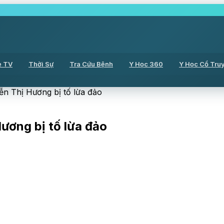
ẻ TV
Thời Sự
Tra Cứu Bệnh
Y Học 360
Y Học Cổ Tru
ễn Thị Hương bị tố lừa đảo
ương bị tố lừa đảo