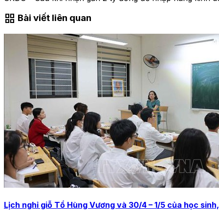
grid_view
Bài viết liên quan
Lịch nghỉ giỗ Tổ Hùng Vương và 30/4 – 1/5 của học sinh