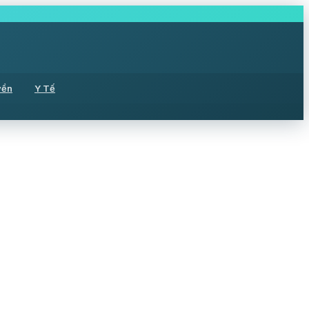
yền
Y Tế