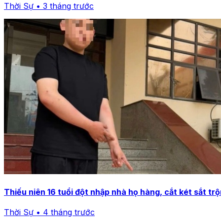
Thời Sự • 3 tháng trước
Thiếu niên 16 tuổi đột nhập nhà họ hàng, cắt két sắt t
Thời Sự • 4 tháng trước