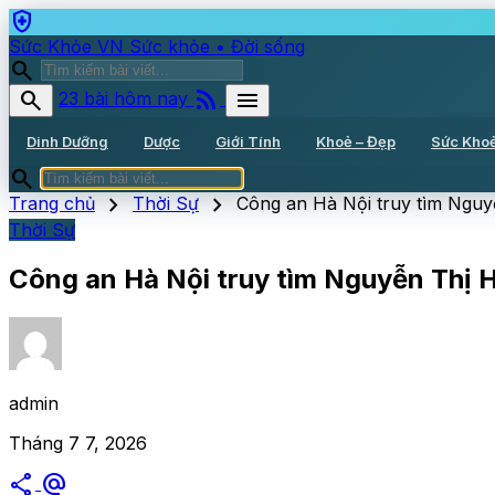
health_and_safety
Sức Khỏe VN
Sức khỏe • Đời sống
search
rss_feed
search
menu
23 bài hôm nay
Dinh Dưỡng
Dược
Giới Tính
Khoẻ – Đẹp
Sức Kho
search
chevron_right
chevron_right
Trang chủ
Thời Sự
Công an Hà Nội truy tìm Nguy
Thời Sự
Công an Hà Nội truy tìm Nguyễn Thị H
admin
Tháng 7 7, 2026
share
alternate_email