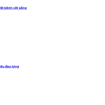
ười bệnh cột sống
iệu đau lưng