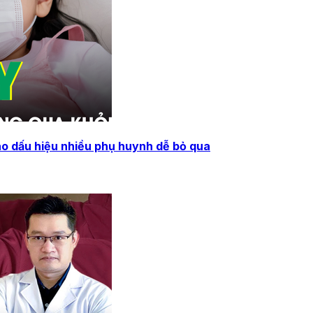
báo dấu hiệu nhiều phụ huynh dễ bỏ qua