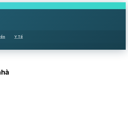
yền
Y Tế
nhà