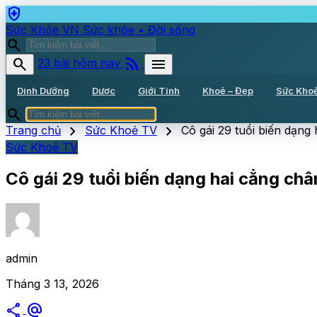
health_and_safety
Sức Khỏe VN
Sức khỏe • Đời sống
search
rss_feed
search
menu
23 bài hôm nay
Dinh Dưỡng
Dược
Giới Tính
Khoẻ – Đẹp
Sức Kho
search
chevron_right
chevron_right
Trang chủ
Sức Khoẻ TV
Cô gái 29 tuổi biến dạng 
Sức Khoẻ TV
Cô gái 29 tuổi biến dạng hai cẳng chân
admin
Tháng 3 13, 2026
share
alternate_email