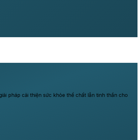
ải pháp cải thiện sức khỏe thể chất lẫn tinh thần cho