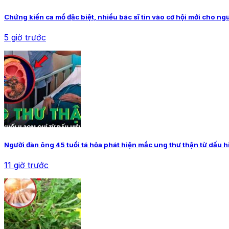
Chứng kiến ca mổ đặc biệt, nhiều bác sĩ tin vào cơ hội mới cho ng
5 giờ trước
Người đàn ông 45 tuổi tá hỏa phát hiện mắc ung thư thận từ dấu h
11 giờ trước