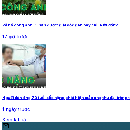
Rễ bồ công anh: ‘Thần dược’ giải độc gan hay chỉ là lời đồn?
17 giờ trước
Người đàn ông 70 tuổi sốc nặng phát hiện mắc ung thư đại tràng 
1 ngày trước
Xem tất cả
mail