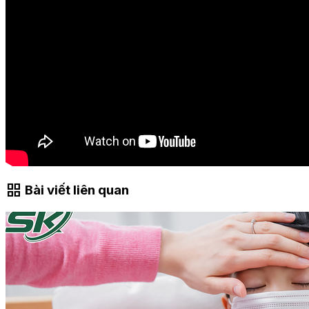
grid_view
Bài viết liên quan