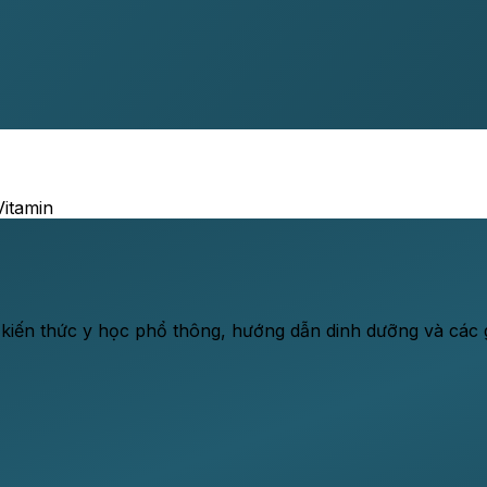
Vitamin
 kiến thức y học phổ thông, hướng dẫn dinh dưỡng và các gi