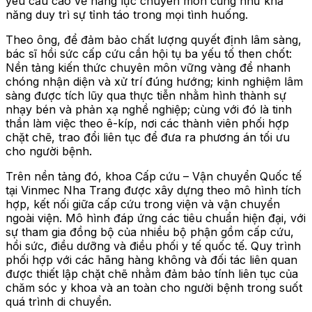
yêu cầu cao về năng lực chuyên môn cũng như khả
năng duy trì sự tỉnh táo trong mọi tình huống.
Theo ông, để đảm bảo chất lượng quyết định lâm sàng,
bác sĩ hồi sức cấp cứu cần hội tụ ba yếu tố then chốt:
N
ền tảng kiến thức chuyên môn vững vàng để nhanh
chóng nhận diện và xử trí đúng hướng; kinh nghiệm lâm
sàng được tích lũy qua thực tiễn nhằm hình thành sự
nhạy bén và phản xạ nghề nghiệp; cùng với đó là tinh
thần làm việc theo ê-kíp, nơi các thành viên phối hợp
chặt chẽ, trao đổi liên tục để đưa ra phương án tối ưu
cho người bệnh.
Trên nền tảng đó,
k
hoa Cấp cứu – Vận chuyển Quốc tế
tại
Vinmec Nha Trang
được xây dựng theo mô hình tích
hợp, kết nối giữa cấp cứu trong viện và vận chuyển
ngoài viện.
Mô hình
đáp ứng các tiêu chuẩn hiện đại, với
sự tham gia đồng bộ của nhiều bộ phận gồm cấp cứu,
hồi sức, điều dưỡng và điều phối y tế quốc tế.
Q
uy trình
phối hợp với các hãng hàng không và đối tác liên quan
được thiết lập chặt chẽ nhằm đảm bảo tính liên tục của
chăm sóc y khoa và an toàn cho người bệnh trong suốt
quá trình di chuyển.