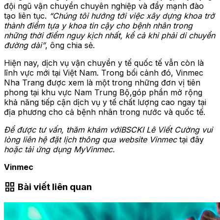
đội ngũ vận chuyển chuyên nghiệp và đẩy mạnh đào
tạo liên tục.
“Chúng tôi hướng tới việc xây dựng khoa trở
thành điểm tựa y khoa tin cậy cho bệnh nhân trong
những thời điểm nguy kịch nhất, kể cả khi phải di chuyển
đường dài”
,
ông chia sẻ.
Hiện nay, dịch vụ vận chuyển y tế quốc tế vẫn còn là
lĩnh vực mới tại Việt Nam. Trong bối cảnh đó, Vinmec
Nha Trang được xem là một trong những đơn vị tiên
phong tại khu vực Nam Trung Bộ,
góp phần mở rộng
khả năng tiếp cận dịch vụ y tế chất lượng cao ngay tại
địa phương cho cả bệnh nhân trong nước và quốc tế.
Để được tư vấn, thăm khám với
BSCKI Lê Viết Cường
vui
lòng liên hệ đặt lịch thông qua website Vinmec
tại đây
hoặc tải ứng dụng MyVinmec.
Vinmec
grid_view
Bài viết liên quan