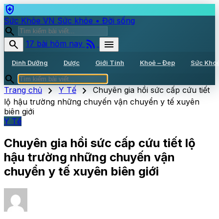
health_and_safety
Sức Khỏe VN
Sức khỏe • Đời sống
search
rss_feed
search
menu
17 bài hôm nay
Dinh Dưỡng
Dược
Giới Tính
Khoẻ – Đẹp
Sức Kho
search
chevron_right
chevron_right
Trang chủ
Y Tế
Chuyên gia hồi sức cấp cứu tiết
lộ hậu trường những chuyến vận chuyển y tế xuyên
biên giới
Y Tế
Chuyên gia hồi sức cấp cứu tiết lộ
hậu trường những chuyến vận
chuyển y tế xuyên biên giới