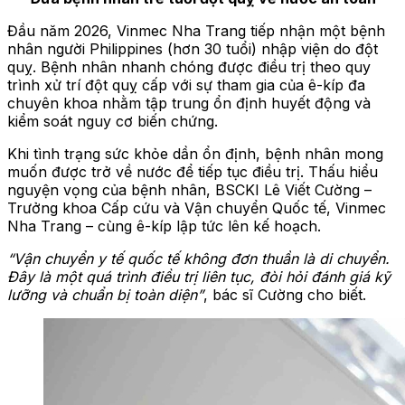
Đầu năm 2026, Vinmec Nha Trang tiếp nhận một bệnh
nhân người Philippine
s (
hơn 30 tuổi
)
nhập viện do đột
quỵ. Bệnh nhân nhanh chóng được điều trị theo quy
trình xử trí đột quỵ cấp với sự tham gia của ê-kíp đa
chuyên khoa nhằm tập trung ổn định huyết động và
kiểm soát nguy cơ biến chứng.
Khi tình trạng sức khỏe dần ổn định, bệnh nhân mong
muốn được trở về nước để tiếp tục điều trị. Thấu hiểu
nguyện vọng của bệnh nhân,
BSCKI Lê Viết Cường
–
Trưởng khoa Cấp cứu và Vận chuyển Quốc tế,
Vinmec
Nha Trang –
cùng ê-kíp lập tức lên kế hoạch.
“Vận chuyển y tế quốc tế không đơn thuần là di chuyển.
Đây là một quá trình điều trị liên tục, đòi hỏi đánh giá kỹ
lưỡng và chuẩn bị toàn diện”
,
bác sĩ Cường cho biết.