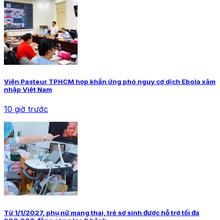
Viện Pasteur TPHCM họp khẩn ứng phó nguy cơ dịch Ebola xâm
nhập Việt Nam
10 giờ trước
Từ 1/1/2027, phụ nữ mang thai, trẻ sơ sinh được hỗ trợ tối đa