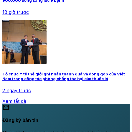
900.000 đồng sàng lọc 9 bệnh
18 giờ trước
Tổ chức Y tế thế giới ghi nhận thành quả và đóng góp của Việt
Nam trong công tác phòng chống tác hại của thuốc lá
2 ngày trước
Xem tất cả
mail
Đăng ký bản tin