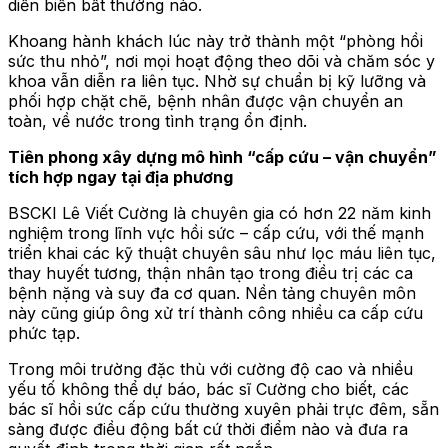
diễn biến bất thường nào.
Khoang hành khách lúc này trở thành một “phòng hồi
sức thu nhỏ”, nơi mọi hoạt động theo dõi và chăm sóc y
khoa vẫn diễn ra liên tục. Nhờ sự chuẩn bị kỹ lưỡng và
phối hợp chặt chẽ, bệnh nhân được vận chuyển an
toàn, về nước trong tình trạng ổn định.
Tiên phong xây dựng mô hình
“
cấp cứu – vận chuyển”
tích hợp ngay tại địa phương
BSCKI Lê Viết Cường là chuyên gia có hơn 22 năm kinh
nghiệm trong lĩnh vực hồi sức – cấp cứu, với thế mạnh
triển khai các kỹ thuật chuyên sâu như lọc máu liên tục,
thay huyết tương, thận nhân tạo trong điều trị các ca
bệnh nặng và suy đa cơ quan. Nền tảng chuyên môn
này cũng giúp ông xử trí thành công nhiều ca cấp cứu
phức tạp.
Trong môi trường đặc thù với cường độ cao và nhiều
yếu tố không thể dự báo, bác sĩ Cường cho biết
,
các
bác sĩ hồi sức cấp cứu thường xuyên phải trực đêm, sẵn
sàng được điều động bất cứ thời điểm nào và đưa ra