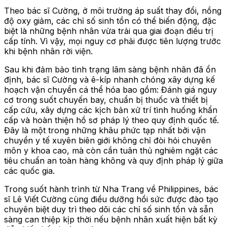
Theo bác sĩ Cường, ở môi trường áp suất thay đổi, nồng
độ oxy giảm, các chỉ số sinh tồn có thể biến động, đặc
biệt là những bệnh nhân vừa trải qua giai đoạn điều trị
cấp tính. Vì vậy, mọi nguy cơ phải được tiên lượng trước
khi bệnh nhân rời viện.
Sau khi đảm bảo tình trạng lâm sàng bệnh nhân đã ổn
định, bác sĩ Cường và ê-kíp nhanh chóng xây dựng kế
hoạch vận chuyển cá thể hóa bao gồm: Đánh giá nguy
cơ trong suốt chuyến bay, chuẩn bị thuốc và thiết bị
cấp cứu, xây dựng các kịch bản xử trí tình huống khẩn
cấp và hoàn thiện hồ sơ pháp lý theo quy định quốc tế.
Đây là một trong những khâu phức tạp nhất bởi vận
chuyển y tế xuyên biên giới không chỉ đòi hỏi chuyên
môn y khoa cao
,
mà còn cần tuân thủ nghiêm ngặt các
tiêu chuẩn an toàn hàng không và quy định pháp lý giữa
các quốc gia.
Trong suốt hành trình từ Nha Trang về Philippines, bác
sĩ Lê Viết Cường cùng điều dưỡng hồi sức được đào tạo
chuyên biệt duy trì theo dõi các chỉ số sinh tồn và sẵn
sàng can thiệp kịp thời nếu bệnh nhân xuất hiện bất kỳ