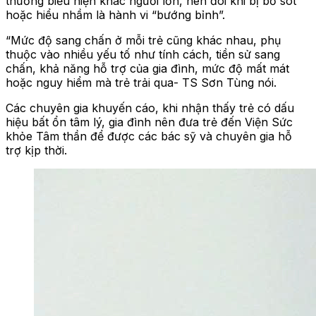
thường biểu hiện khác người lớn, nên đôi khi bị bỏ sót
hoặc hiểu nhầm là hành vi “bướng bỉnh”.
“Mức độ sang chấn ở mỗi trẻ cũng khác nhau, phụ
thuộc vào nhiều yếu tố như tính cách, tiền sử sang
chấn, khả năng hỗ trợ của gia đình, mức độ mất mát
hoặc nguy hiểm mà trẻ trải qua- TS Sơn Tùng nói.
Các chuyên gia khuyến cáo, khi nhận thấy trẻ có dấu
hiệu bất ổn tâm lý, gia đình nên đưa trẻ đến Viện Sức
khỏe Tâm thần để được các bác sỹ và chuyên gia hỗ
trợ kịp thời.