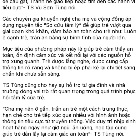
dễ cáu gắt; Tránh né giao tiếp hoặc tìm đến các hành vi
tiêu cực”- TS Vũ Sơn Tùng nói.
Các chuyên gia khuyến nghị cha mẹ và cộng đồng áp
dụng nguyên tắc “Sơ cứu tâm lý” để giúp trẻ vượt qua
giai đoạn khó khăn, đảm bảo an toàn cho trẻ như: Luôn
ở cạnh trẻ, trấn an bằng sự bình tĩnh của người lớn.
Mục tiêu của phương pháp này là giúp trẻ cảm thấy an
toàn, ổn định cảm xúc và kết nối lại với các nguồn hỗ
trợ xung quanh. Trẻ được lắng nghe, được cung cấp
thông tin rõ ràng và không bị ép phải kể lại chi tiết sang
chấn khi chưa sẵn sàng.
TS Tùng cũng cho hay sự hỗ trợ từ gia đình và nhà
trường đóng vai trò rất quan trọng trong quá trình phục
hồi tâm lý của trẻ.
“Cha mẹ nên ở gần, trấn an trẻ một cách trung thực,
hạn chế cho trẻ tiếp xúc quá nhiều với hình ảnh hoặc
thông tin tiêu cực từ truyền thông. Việc duy trì nhịp sinh
hoạt hằng ngày như giờ ngủ, ăn uống, học tập cũng
giúp trẻ dần lấy lại cảm giác an toàn”- TS Tùng nói.