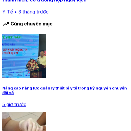
Y Tế • 3 tháng trước
trending_up
Cùng chuyên mục
Nâng cao năng lực quản lý thiết bị y tế trong kỷ nguyên chuyển
đổi số
5 giờ trước