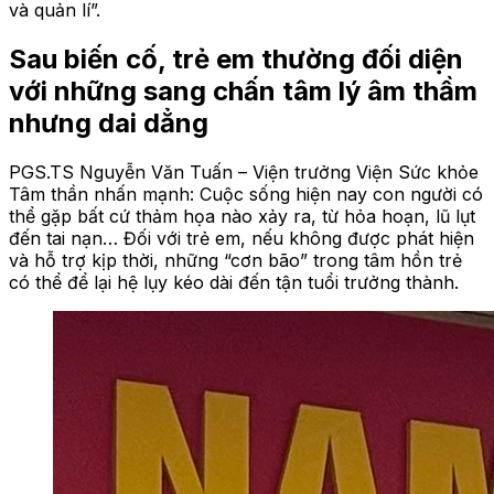
và quản lí”.
Sau biến cố, trẻ em thường đối diện
với những sang chấn tâm lý âm thầm
nhưng dai dẳng
PGS.TS Nguyễn Văn Tuấn – Viện trưởng Viện Sức khỏe
Tâm thần nhấn mạnh: Cuộc sống hiện nay con người có
thể gặp bất cứ thảm họa nào xảy ra, từ hỏa hoạn, lũ lụt
đến tai nạn… Đối với trẻ em, nếu không được phát hiện
và hỗ trợ kịp thời, những “cơn bão” trong tâm hồn trẻ
có thể để lại hệ lụy kéo dài đến tận tuổi trưởng thành.