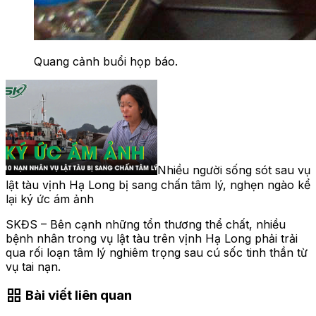
Quang cảnh buổi họp báo.
Nhiều người sống sót sau vụ
lật tàu vịnh Hạ Long bị sang chấn tâm lý, nghẹn ngào kể
lại ký ức ám ảnh
SKĐS – Bên cạnh những tổn thương thể chất, nhiều
bệnh nhân trong vụ lật tàu trên vịnh Hạ Long phải trải
qua rối loạn tâm lý nghiêm trọng sau cú sốc tinh thần từ
vụ tai nạn.
grid_view
Bài viết liên quan