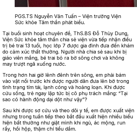
PGS.TS Nguyễn Văn Tuấn – Viện trưởng Viện
Sức khỏe Tâm thần phát biểu.
Tại buổi sinh hoạt chuyên đề, ThS.BS Đỗ Thùy Dung,
Viện Sức khỏe tâm thần chia sẻ viện vừa tiếp nhận điều
trị bé trai 13 tuổi, học lớp 7 được gia đình đưa đến khám
do cảm xúc thất thường. Người nhà chia sẻ sau khi bị
giáo viên mắng, bé trai bỏ ra bờ sông chơi và không
may trượt ngã xuống nước.
Trong hơn hai giờ lênh đênh trên sông, em phải bám
vào vật nổi trước khi được người dân đưa lên bờ trong
tình trạng tím tái, lạnh cóng và hoảng loạn. Khi được
cứu sống, trẻ ngay lập tức bị cô phụ trách mắng: “Tại
sao có hành động dại dột như vậy”?
Sau khi được sơ cứu và theo dõi y tế, em được xuất viện
nhưng trong tuần tiếp theo bắt đầu xuất hiện nhiều biểu
hiện bất thường như giật mình khi ngủ, ác mộng, run
rẩy, hồi hộp, thậm chí tiểu dầm.