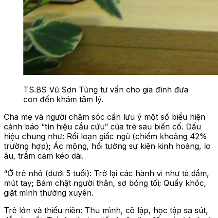
TS.BS Vũ Sơn Tùng tư vấn cho gia đình đưa
con đến khám tâm lý.
Cha mẹ và người chăm sóc cần lưu ý một số biểu hiện
cảnh báo “tín hiệu cầu cứu” của trẻ sau biến cố. Dấu
hiệu chung như: Rối loạn giấc ngủ (chiếm khoảng 42%
trường hợp); Ác mộng, hồi tưởng sự kiện kinh hoàng, lo
âu, trầm cảm kéo dài.
“Ở trẻ nhỏ (dưới 5 tuổi): Trở lại các hành vi như tè dầm,
mút tay; Bám chặt người thân, sợ bóng tối; Quấy khóc,
giật mình thường xuyên.
Trẻ lớn và thiếu niên: Thu mình, cô lập, học tập sa sút,