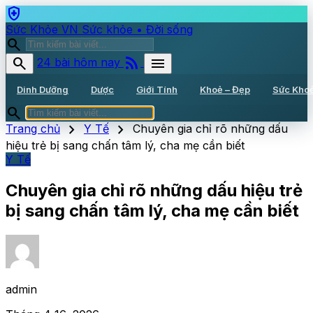
health_and_safety
Sức Khỏe VN
Sức khỏe • Đời sống
search
rss_feed
search
menu
24 bài hôm nay
Dinh Dưỡng
Dược
Giới Tính
Khoẻ – Đẹp
Sức Kho
search
chevron_right
chevron_right
Trang chủ
Y Tế
Chuyên gia chỉ rõ những dấu
hiệu trẻ bị sang chấn tâm lý, cha mẹ cần biết
Y Tế
Chuyên gia chỉ rõ những dấu hiệu trẻ
bị sang chấn tâm lý, cha mẹ cần biết
admin