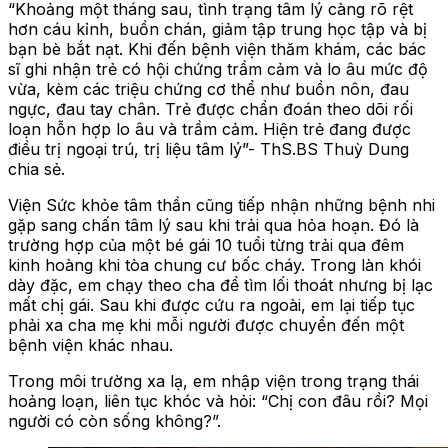
“Khoảng một tháng sau, tình trạng tâm lý càng rõ rệt
hơn cáu kỉnh, buồn chán, giảm tập trung học tập và bị
bạn bè bắt nạt. Khi đến bệnh viện thăm khám, các bác
sĩ ghi nhận trẻ có hội chứng trầm cảm và lo âu mức độ
vừa, kèm các triệu chứng cơ thể như buồn nôn, đau
ngực, đau tay chân. Trẻ được chẩn đoán theo dõi rối
loạn hỗn hợp lo âu và trầm cảm. Hiện trẻ đang được
điều trị ngoại trú, trị liệu tâm lý”- ThS.BS Thuỳ Dung
chia sẻ.
Viện Sức khỏe tâm thần cũng tiếp nhận những bệnh nhi
gặp sang chấn tâm lý sau khi trải qua hỏa hoạn. Đó là
trường hợp của một bé gái 10 tuổi từng trải qua đêm
kinh hoàng khi tòa chung cư bốc cháy. Trong làn khói
dày đặc, em chạy theo cha để tìm lối thoát nhưng bị lạc
mất chị gái. Sau khi được cứu ra ngoài, em lại tiếp tục
phải xa cha mẹ khi mỗi người được chuyển đến một
bệnh viện khác nhau.
Trong môi trường xa lạ, em nhập viện trong trạng thái
hoảng loạn, liên tục khóc và hỏi: “Chị con đâu rồi? Mọi
người có còn sống không?”.