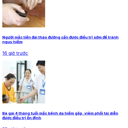
Người mắc tiền đái tháo đường cần được điều trị sớm để tránh
nguy hiểm
16 giờ trước
Bé gái 4 tháng tuổi mắc bệnh da hiếm gặp, viêm phổi tái diễn
được điều trị ổn định