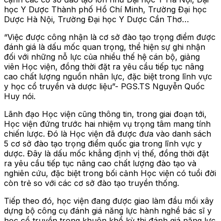
học Y Dược Thành phố Hồ Chí Minh, Trường Đại học
Dược Hà Nội, Trường Đại học Y Dược Cần Thơ…
“Việc được công nhận là cơ sở đào tạo trọng điểm được
đánh giá là dấu mốc quan trọng, thể hiện sự ghi nhận
đối với những nỗ lực của nhiều thế hệ cán bộ, giảng
viên Học viện, đồng thời đặt ra yêu cầu tiếp tục nâng
cao chất lượng nguồn nhân lực, đặc biệt trong lĩnh vực
y học cổ truyền và dược liệu”- PGS.TS Nguyễn Quốc
Huy nói.
Lãnh đạo Học viện cũng thông tin, trong giai đoạn tới,
Học viện đứng trước hai nhiệm vụ trọng tâm mang tính
chiến lược. Đó là Học viện đã được đưa vào danh sách
5 cơ sở đào tạo trọng điểm quốc gia trong lĩnh vực y
dược. Đây là dấu mốc khẳng định vị thế, đồng thời đặt
ra yêu cầu tiếp tục nâng cao chất lượng đào tạo và
nghiên cứu, đặc biệt trong bối cảnh Học viện có tuổi đời
còn trẻ so với các cơ sở đào tạo truyền thống.
Tiếp theo đó, học viện đang được giao làm đầu mối xây
dựng bộ công cụ đánh giá năng lực hành nghề bác sĩ y
học cổ truyền trong khuôn khổ kỳ thi đánh giá năng lực