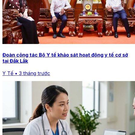
Đoàn công tác Bộ Y tế khảo sát hoạt động y tế cơ sở
tại Đắk Lắk
Y Tế • 3 tháng trước