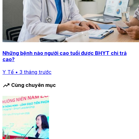
Những bệnh nào người cao tuổi được BHYT chi trả
cao?
Y Tế • 3 tháng trước
trending_up
Cùng chuyên mục