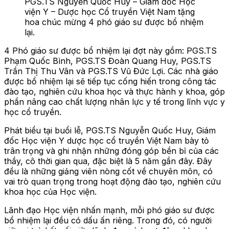
PGS.TS Nguyễn Quốc Huy – Giám đốc Học
viện Y – Dược học Cổ truyền Việt Nam tặng
hoa chúc mừng 4 phó giáo sư được bổ nhiệm
lại.
4 Phó giáo sư được bổ nhiệm lại đợt này gồm: PGS.TS
Phạm Quốc Bình, PGS.TS Đoàn Quang Huy, PGS.TS
Trần Thị Thu Vân và PGS.TS Vũ Đức Lợi. Các nhà giáo
được bổ nhiệm lại sẽ tiếp tục cống hiến trong công tác
đào tạo, nghiên cứu khoa học và thực hành y khoa, góp
phần nâng cao chất lượng nhân lực y tế trong lĩnh vực y
học cổ truyền.
Phát biểu tại buổi lễ, PGS.TS Nguyễn Quốc Huy, Giám
đốc Học viện Y dược học cổ truyền Việt Nam bày tỏ
trân trọng và ghi nhận những đóng góp bền bỉ của các
thầy, cô thời gian qua, đặc biệt là 5 năm gần đây. Đây
đều là những giảng viên nòng cốt về chuyên môn, có
vai trò quan trọng trong hoạt động đào tạo, nghiên cứu
khoa học của Học viện.
Lãnh đạo Học viện nhấn mạnh, mỗi phó giáo sư được
bổ nhiệm lại đều có dấu ấn riêng. Trong đó, có người