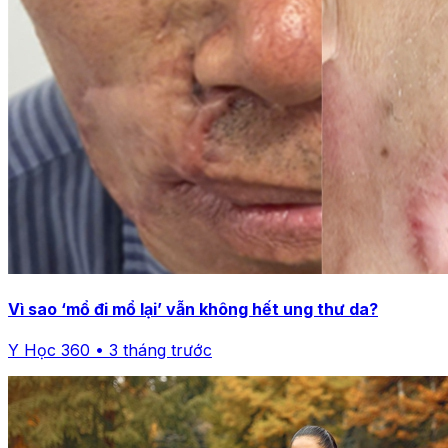
Vì sao ‘mổ đi mổ lại’ vẫn không hết ung thư da?
Y Học 360 • 3 tháng trước