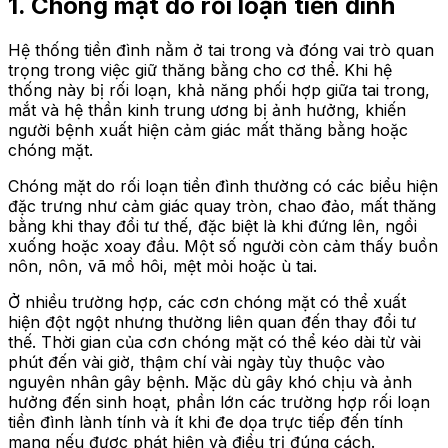
1. Chóng mặt do rối loạn tiền đình
Hệ thống tiền đình nằm ở tai trong và đóng vai trò quan
trọng trong việc giữ thăng bằng cho cơ thể. Khi hệ
thống này bị rối loạn, khả năng phối hợp giữa tai trong,
mắt và hệ thần kinh trung ương bị ảnh hưởng, khiến
người bệnh xuất hiện cảm giác mất thăng bằng hoặc
chóng mặt.
Chóng mặt do rối loạn tiền đình thường có các biểu hiện
đặc trưng như cảm giác quay tròn, chao đảo, mất thăng
bằng khi thay đổi tư thế, đặc biệt là khi đứng lên, ngồi
xuống hoặc xoay đầu. Một số người còn cảm thấy buồn
nôn, nôn, vã mồ hôi, mệt mỏi hoặc ù tai.
Ở nhiều trường hợp, các cơn chóng mặt có thể xuất
hiện đột ngột nhưng thường liên quan đến thay đổi tư
thế. Thời gian của cơn chóng mặt có thể kéo dài từ vài
phút đến vài giờ, thậm chí vài ngày tùy thuộc vào
nguyên nhân gây bệnh. Mặc dù gây khó chịu và ảnh
hưởng đến sinh hoạt, phần lớn các trường hợp rối loạn
tiền đình lành tính và ít khi đe dọa trực tiếp đến tính
mạng nếu được phát hiện và điều trị đúng cách.