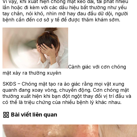
Vì vậy, khi xuất hiện chóng mặt kéo dài, tái phát nhiều
lần hoặc đi kèm với các dấu hiệu bất thường như yếu
tay chân, nói khó, nhìn mờ hay đau đầu dữ dội, người
bệnh cần đến cơ sở y tế để được thăm khám sớm.
Cảnh giác với cơn chóng
mặt xảy ra thường xuyên
SKĐS – Chóng mặt tạo ra ảo giác rằng mọi vật xung
quanh đang xoay vòng, chuyển động. Cơn chóng mặt
thường xuất hiện khi bạn đột ngột thay đổi vị trí đầu và
có thể là triệu chứng của nhiều bệnh lý khác nhau.
grid_view
Bài viết liên quan