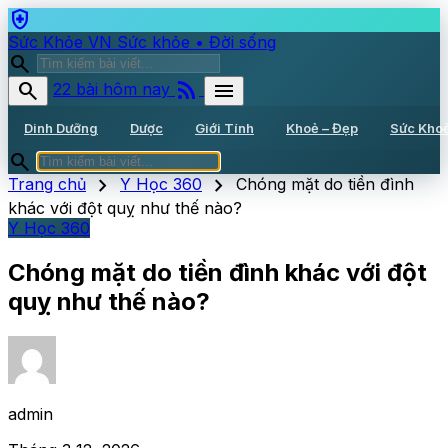
health_and_safety
Sức Khỏe VN
Sức khỏe • Đời sống
search
rss_feed
search
menu
22 bài hôm nay
Dinh Dưỡng
Dược
Giới Tính
Khoẻ – Đẹp
Sức Kho
search
chevron_right
chevron_right
Trang chủ
Y Học 360
Chóng mặt do tiền đình
khác với đột quỵ như thế nào?
Y Học 360
Chóng mặt do tiền đình khác với đột
quỵ như thế nào?
admin