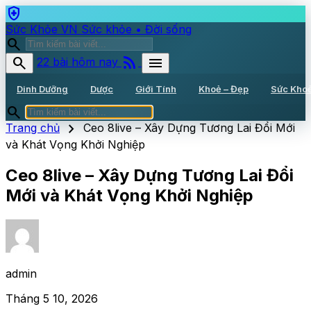
health_and_safety
Sức Khỏe VN
Sức khỏe • Đời sống
search
rss_feed
search
menu
22 bài hôm nay
Dinh Dưỡng
Dược
Giới Tính
Khoẻ – Đẹp
Sức Kho
search
chevron_right
Trang chủ
Ceo 8live – Xây Dựng Tương Lai Đổi Mới
và Khát Vọng Khởi Nghiệp
Ceo 8live – Xây Dựng Tương Lai Đổi
Mới và Khát Vọng Khởi Nghiệp
admin
Tháng 5 10, 2026