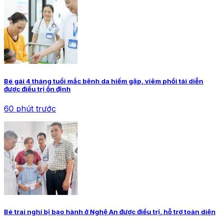
Bé gái 4 tháng tuổi mắc bệnh da hiếm gặp, viêm phổi tái diễn
được điều trị ổn định
60 phút trước
Bé trai nghi bị bạo hành ở Nghệ An được điều trị, hỗ trợ toàn diện