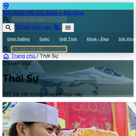
health_and_safety
Sức Khỏe VN
Sức khỏe • Đời sống
search
rss_feed
search
menu
23 bài hôm nay
Dinh Dưỡng
Dược
Giới Tính
Khoẻ – Đẹp
Sức Kho
search
home
Trang chủ
/
Thời Sự
Chuyên mục
Thời Sự
363 bài viết trong chuyên mục này