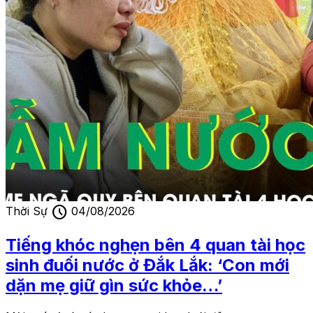
schedule
Thời Sự
04/08/2026
Tiếng khóc nghẹn bên 4 quan tài học
sinh đuối nước ở Đắk Lắk: ‘Con mới
dặn mẹ giữ gìn sức khỏe…’