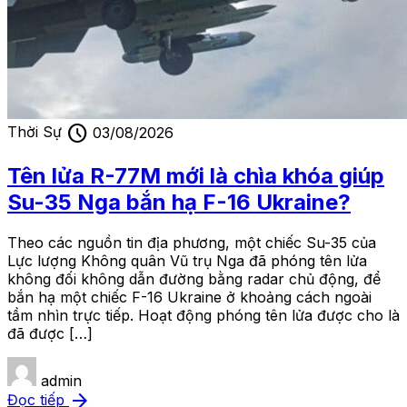
schedule
Thời Sự
03/08/2026
Tên lửa R-77M mới là chìa khóa giúp
Su-35 Nga bắn hạ F-16 Ukraine?
Theo các nguồn tin địa phương, một chiếc Su-35 của
Lực lượng Không quân Vũ trụ Nga đã phóng tên lửa
không đối không dẫn đường bằng radar chủ động, để
bắn hạ một chiếc F-16 Ukraine ở khoảng cách ngoài
tầm nhìn trực tiếp. Hoạt động phóng tên lửa được cho là
đã được […]
admin
arrow_forward
Đọc tiếp