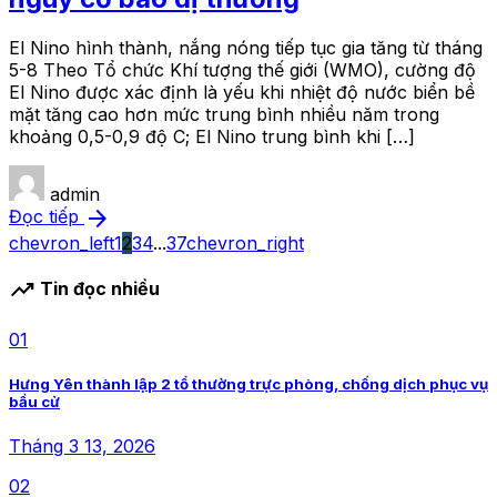
El Nino hình thành, nắng nóng tiếp tục gia tăng từ tháng
5-8 Theo Tổ chức Khí tượng thế giới (WMO), cường độ
El Nino được xác định là yếu khi nhiệt độ nước biển bề
mặt tăng cao hơn mức trung bình nhiều năm trong
khoảng 0,5-0,9 độ C; El Nino trung bình khi […]
admin
arrow_forward
Đọc tiếp
chevron_left
1
2
3
4
...
37
chevron_right
trending_up
Tin đọc nhiều
01
Hưng Yên thành lập 2 tổ thường trực phòng, chống dịch phục vụ
bầu cử
Tháng 3 13, 2026
02