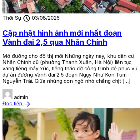
schedule
Thời Sự
03/08/2026
Cập nhật hình ảnh mới nhất đoạn
Vành đai 2,5 qua Nhân Chính
Mở đường cho đô thị mới Những ngày này, khu dân cư
Nhân Chính cũ (phường Thanh Xuân, Hà Nội) liên tục
vang tiếng máy xúc, tiếng tháo dỡ công trình để phục vụ
dự án đường Vành đai 2,5 đoạn Ngụy Như Kon Tum –
Nguyễn Trãi. Giữa những con ngõ nhỏ chằng chịt […]
admin
arrow_forward
Đọc tiếp