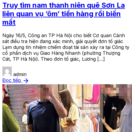
Truy tìm nam thanh niên quê Sơn La
liên quan vụ ‘ôm’ tiền hàng rồi biến
mất
Ngày 16/5, Công an TP Hà Nội cho biết Cơ quan Cảnh
sát điều tra hiện đang xác minh, giải quyết đơn tố giác
Lạm dụng tín nhiệm chiếm đoạt tài sản xảy ra tại Công ty
cổ phần dịch vụ Giao Hàng Nhanh (phường Thượng
Cát, TP Hà Nội). Theo đơn tố giác, Lương […]
admin
arrow_forward
Đọc tiếp