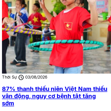
schedule
Thời Sự
03/08/2026
87% thanh thiếu niên Việt Nam thiếu
vận động, nguy cơ bệnh tật tăng
sớm