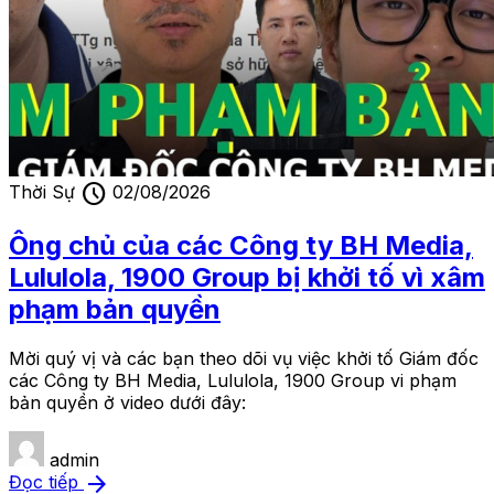
schedule
Thời Sự
02/08/2026
Ông chủ của các Công ty BH Media,
Lululola, 1900 Group bị khởi tố vì xâm
phạm bản quyền
Mời quý vị và các bạn theo dõi vụ việc khởi tố Giám đốc
các Công ty BH Media, Lululola, 1900 Group vi phạm
bản quyền ở video dưới đây:
admin
arrow_forward
Đọc tiếp