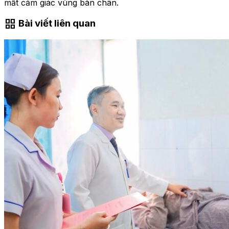
mất cảm giác vùng bàn chân.
grid_view
Bài viết liên quan