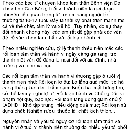
Theo các bác sĩ chuyên khoa tâm thần Bệnh viện Đa
khoa tỉnh Cao Bằng, tuổi vị thành niên là giai đoạn
chuyển tiếp quan trọng từ trẻ em sang người lớn,
thường từ 10–17 tuổi. Đây là thời kỳ phát triển mạnh mẽ
cả về thể chất, tâm lý và xã hội. Tuy nhiên, do sự thay
đổi nhanh chóng này, các em rất dễ gặp phải các vấn
đề về sức khỏe tâm thần và rối loạn hành vi.
Theo nhiều nghiên cứu, tỷ lệ thanh thiếu niên mắc các
rối loạn tâm thần và hành vi ngày càng gia tăng, trở
thành một vấn đề đáng lo ngại đối với gia đình, nhà
trường và toàn xã hội.
Các rối loạn tâm thần và hành vi thường gặp ở tuổi vị
thành niên như: Rối loạn lo âu: Lo lắng quá mức, sợ hãi,
căng thẳng kéo dài. Trầm cảm: Buồn bã, mất hứng thú,
có thể kèm ý nghĩ tự tử; Rối loạn hành vi: Chống đối, vi
phạm nội quy, bạo lực; Rối loạn tăng động giảm chú ý
(ADHD): Khó tập trung, hiếu động quá mức; Rối loạn sử
dụng chất: Nghiện rượu, thuốc lá, chất kích thích…
Nguyên nhân và yếu tố nguy cơ rối loạn tâm thần và
hành vi ở tuổi vị thành niên thường do nhiều yếu tố phối