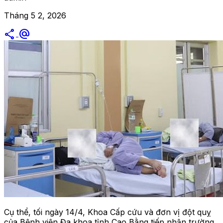
Tháng 5 2, 2026
share
alternate_email
Cụ thể, tối ngày 14/4, Khoa Cấp cứu và đơn vị đột quỵ
của Bệnh viện Đa khoa tỉnh Cao Bằng tiếp nhận trường