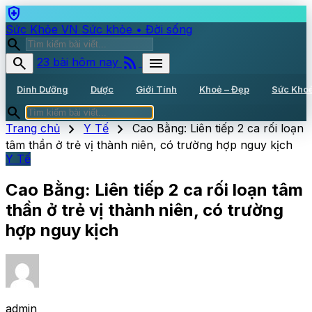
health_and_safety
Sức Khỏe VN
Sức khỏe • Đời sống
search
rss_feed
search
menu
23 bài hôm nay
Dinh Dưỡng
Dược
Giới Tính
Khoẻ – Đẹp
Sức Kho
search
chevron_right
chevron_right
Trang chủ
Y Tế
Cao Bằng: Liên tiếp 2 ca rối loạn
tâm thần ở trẻ vị thành niên, có trường hợp nguy kịch
Y Tế
Cao Bằng: Liên tiếp 2 ca rối loạn tâm
thần ở trẻ vị thành niên, có trường
hợp nguy kịch
admin