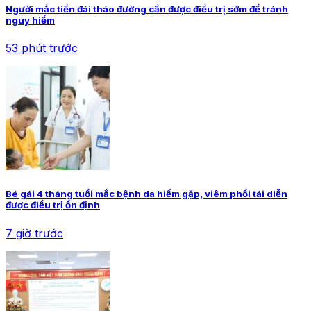
Người mắc tiền đái tháo đường cần được điều trị sớm để tránh
nguy hiểm
53 phút trước
Bé gái 4 tháng tuổi mắc bệnh da hiếm gặp, viêm phổi tái diễn
được điều trị ổn định
7 giờ trước