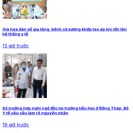
Già hóa dân số gia tăng, bệnh cơ xương khớp tạo áp lực lớn lên
hệ thống y tế
13 giờ trước
62 trường hợp nghi ngộ độc tại trường tiểu học ở Đồng Tháp, Bộ
Y tế yêu cầu làm rõ nguyên nhân
19 giờ trước