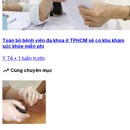
Toàn bộ bệnh viện đa khoa ở TPHCM sẽ có khu khám
sức khỏe miễn phí
Y Tế • 1 tuần trước
trending_up
Cùng chuyên mục