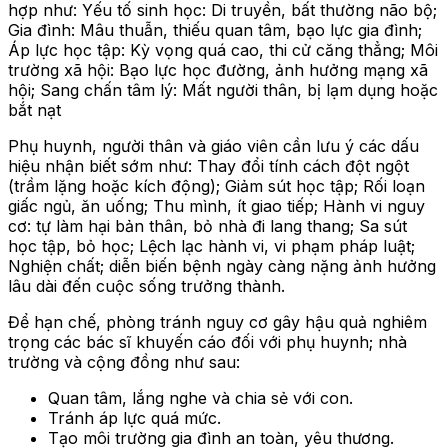
hợp như: Yếu tố sinh học: Di truyền, bất thường não bộ;
Gia đình: Mâu thuẫn, thiếu quan tâm, bạo lực gia đình;
Áp lực học tập: Kỳ vọng quá cao, thi cử căng thẳng; Môi
trường xã hội: Bạo lực học đường, ảnh hưởng mạng xã
hội; Sang chấn tâm lý: Mất người thân, bị lạm dụng hoặc
bắt nạt
Phụ huynh, người thân và giáo viên cần lưu ý các dấu
hiệu nhận biết sớm như: Thay đổi tính cách đột ngột
(trầm lặng hoặc kích động); Giảm sút học tập; Rối loạn
giấc ngủ, ăn uống; Thu mình, ít giao tiếp; Hành vi nguy
cơ: tự làm hại bản thân, bỏ nhà đi lang thang; Sa sút
học tập, bỏ học; Lệch lạc hành vi, vi phạm pháp luật;
Nghiện chất; diễn biến bệnh ngày càng nặng ảnh hưởng
lâu dài đến cuộc sống trưởng thành.
Để hạn chế, phòng tránh nguy cơ gây hậu quả nghiêm
trọng các bác sĩ khuyến cáo đối với phụ huynh; nhà
trường và cộng đồng như sau:
Quan tâm, lắng nghe và chia sẻ với con.
Tránh áp lực quá mức.
Tạo môi trường gia đình an toàn, yêu thương.