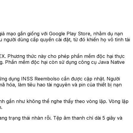
giả mạo gần giống với Google Play Store, nhằm dụ nạn
ầu người
dùng cấp
quyền cài đặt, từ đó khiến họ vô tình tải
p DEX. Phương thức này cho phép phần mềm độc hại thực
hống. Phần mềm độc hại còn sử dụng công cụ Java Native
ng ứng dụng INSS Reembolso cần được cập nhật. Người
hóa, làm tiêu hao tài nguyên và pin của thiết bị nạn
nh gần như không thể nghe thấy theo vòng lặp. Vòng lặp
n.
g trạng thái nhàn rỗi. Tệp âm thanh chỉ dài 5 giây và