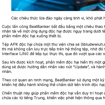
Các chiêu thức lừa đảo ngày càng tinh vi, khó phát h
Cuộc tấn công BeatBanker bắt đầu bằng một chiêu thao t
nhân tải về một ứng dụng độc hại được ngụy trang dưới
phần mềm độc hại xuống thiết bị.
Tệp APK độc hại chứa một thư viện chia sẻ (libludwwiuh
thi mà không cần lưu trực tiếp trên hệ thống tệp, nhờ đ
Interface (JNI) để tiếp tục thực thi, qua đó vượt qua các
Sau khi được kích hoạt, phần mềm độc hại hiển thị một 
dùng sẽ được hướng dẫn nhấn vào nút “Update”, và hành đ
nhân.
Theo cơ quan an ninh mạng, BeatBanker sử dụng một kỹ t
khiến hệ điều hành không thể chấm dứt tiến trình độc hại,
Chiến thuật này giúp phần mềm độc hại vẫn duy trì hoạt đ
chứa các từ tiếng Trung, khiến việc phát hiện thông qua