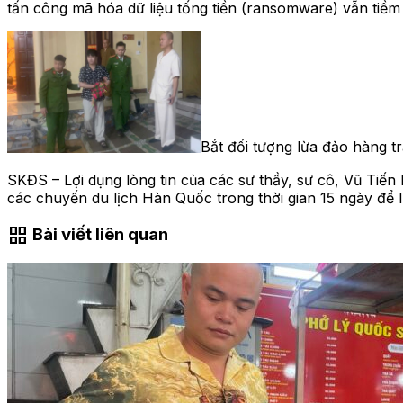
tấn công mã hóa dữ liệu tống tiền (ransomware) vẫn tiềm
Bắt đối tượng lừa đảo hàng t
SKĐS – Lợi dụng lòng tin của các sư thầy, sư cô, Vũ Tiến 
các chuyến du lịch Hàn Quốc trong thời gian 15 ngày để l
grid_view
Bài viết liên quan