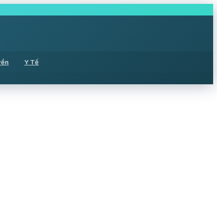
yền
Y Tế