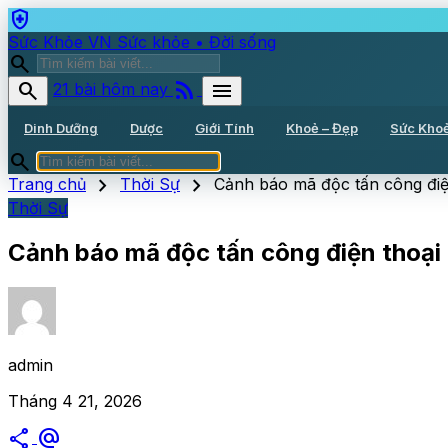
health_and_safety
Sức Khỏe VN
Sức khỏe • Đời sống
search
rss_feed
search
menu
21 bài hôm nay
Dinh Dưỡng
Dược
Giới Tính
Khoẻ – Đẹp
Sức Kho
search
chevron_right
chevron_right
Trang chủ
Thời Sự
Cảnh báo mã độc tấn công điện
Thời Sự
Cảnh báo mã độc tấn công điện thoại 
admin
Tháng 4 21, 2026
share
alternate_email