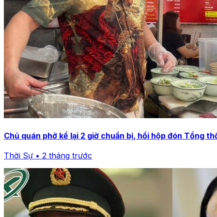
Chủ quán phở kể lại 2 giờ chuẩn bị, hồi hộp đón Tổng 
Thời Sự • 2 tháng trước