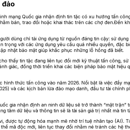
a đảo
nh mạng Quốc gia nhận định tin tặc có xu hướng tấn công
hằm bán, trao đổi hoặc khai thác trên các chợ đen.Đến khi
ười dùng chỉ tải ứng dụng từ nguồn đáng tin cậy: sử dụng 
hận trọng với các ứng dụng yêu cầu quá nhiều quyền, đặc b
 cập nhật bảo mật giúp khắc phục những lỗ hổng đã biết.
o thấy tin tặc đang liên tục đổi mới kỹ thuật tấn công, s
ảnh giác, đồng thời triển khai các biện pháp bảo mật hiệu 
 các hình thức tấn công vào năm 2026. Nổi bật là việc đẩy 
25) và các kịch bản lừa đảo mạo danh, đầu tư tài chính p
c gia nhận định an ninh dữ liệu sẽ trở thành “mặt trận” 
âm dữ liệu và thông tin sẽ là tài sản giá trị nhất mà tin t
i, được tự động hóa mạnh mẽ nhờ trí tuệ nhân tạo (AI). T
n thể mã độc mới, liên tục thay đổi nhằm né tránh các hệ 