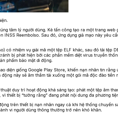
iện.
úng tâm lý người dùng. Kẻ tấn công tạo ra một trang web 
 tên INSS Reembolso. Sau đó, ứng dụng giả mạo này yêu c
.so) có nhiệm vụ giải mã một tệp ELF khác, sau đó tải tệ
ó tránh bị phát hiện bởi các phần mềm diệt virus truyền t
 sản phẩm bảo mật di động.
giao diện giống Google Play Store, khiến nạn nhân tin rằ
ộng này sẽ âm thầm tải xuống một gói mã độc đào tiền mã 
huật duy trì hoạt động khá sáng tạo: phát một tệp âm tha
 vì thiết bị “tưởng rằng” đang phát nội dung đa phương tiệ
ộng trên thiết bị nạn nhân ngay cả khi hệ thống chuyển san
 hành vi người dùng thông thường trở nên khó khăn.