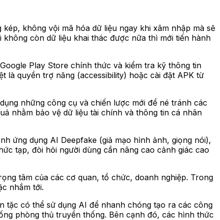
 kép, không vội mã hóa dữ liệu ngay khi xâm nhập mà sẽ
 không còn dữ liệu khai thác được nữa thì mới tiến hành
Google Play Store chính thức và kiểm tra kỹ thông tin
iệt là quyền
trợ
năng (accessibility) hoặc cài đặt APK từ
ử dụng những công cụ và chiến lược mới để né tránh các
quả nhằm bảo vệ dữ liệu tài chính và thông tin cá nhân
mạnh ứng dụng AI Deepfake (giả mạo hình ảnh, giọng nói),
hức tạp, đòi hỏi người dùng cần nâng cao cảnh giác cao
trọng tâm của các cơ quan, tổ chức, doanh nghiệp. Trong
ặc nhắm tới.
in tặc có thể sử dụng AI để nhanh chóng tạo ra các công
thống phòng thủ truyền thống. Bên cạnh đó, các hình thức