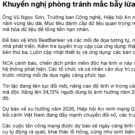
Khuyến nghị phòng tránh mắc bẫy lừ
Ông Vũ Ngọc Sơn, Trưởng ban Công nghệ, Hiệp hội An ni
nằm vùng lâu dài. Mục tiêu đánh cắp dữ liệu quan trọng n
mã hóa dữ liệu để tống tiền nạn nhân.
Để bảo vệ khỏi BeatBanker và các mối đe dọa tương tự, ng
nhà phát triển. Kiểm tra quyền truy cập của ứng dụng: t
bên thứ ba. Luôn cập nhật thiết bị và ứng dụng: các bản
NCA cảnh báo, chiến dịch phần mềm độc hại tinh vi này ch
hệ thống phát hiện. Các tổ chức và cá nhân cần duy trì c
trước những mối đe dọa ngày càng phức tạp.
Tin tặc đang liên tục đổi mới, nâng cao độ tinh vi trong
mã độc (tăng lên 34,13% người dùng bị ảnh hưởng năm 20
độ.
Dự báo về xu hướng năm 2026, Hiệp hội An ninh mạng Quố
bối cảnh Việt Nam đang đẩy mạnh chuyển đổi số, các trung t
Các cuộc tấn công mạng được dự báo sẽ ngày càng tinh v
cụ tự động rà quét, khai thác lỗ hổng, cũng như sinh biế